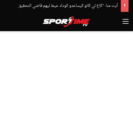
أيت منا: “كاع لي كانو كيساعدو الوداد عيط ليهم قاضي التحقيق.. دابا حتى شي واحد ما بقا باغي يعاون”
القائمة