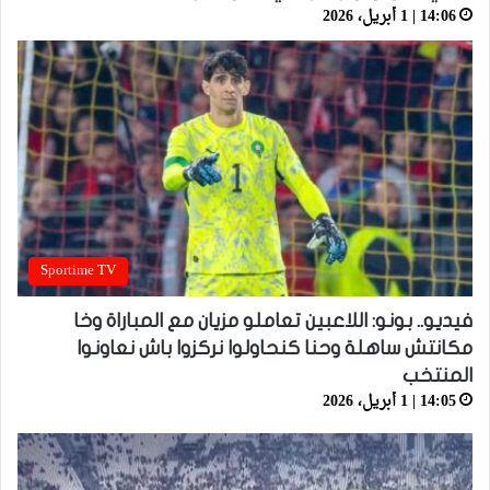
14:06 | 1 أبريل، 2026
Sportime TV
فيديو.. بونو: اللاعبين تعاملو مزيان مع المباراة وخا
مكانتش ساهلة وحنا كنحاولوا نركزوا باش نعاونوا
المنتخب
14:05 | 1 أبريل، 2026