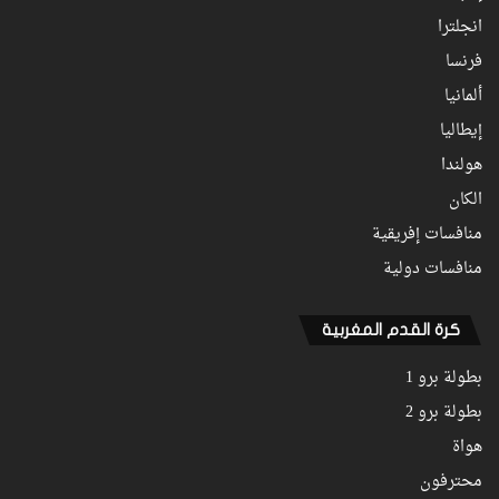
انجلترا
فرنسا
ألمانيا
إيطاليا
هولندا
الكان
منافسات إفريقية
منافسات دولية
كرة القدم المغربية
بطولة برو 1
بطولة برو 2
هواة
محترفون