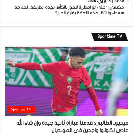
13:50 | 3 أبريل، 2026
حكيمي: “حتى لو اضطررنا للفوز بالكأس بهذه الطريقة.. نحن جد
سعداء وننتظر هذه اللحظة بفارغ الصبر”
Sportime TV
Sportime TV
فيديو.. الطالبي: قدمنا مباراة ثانية جيدة وإن شاء الله
غادي نكونوا واجدين في المونديال