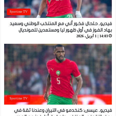
Sportime TV
فيديو.. حلحال: فخور أني مع المنتخب الوطني وسعيد
بهاد الفوز في أول ظهور ليا ومستعدين للمونديال
14:03 | 1 أبريل، 2026
Sportime TV
فيديو.. عيسى: كنخدمو في التيران وعندنا ثقة في