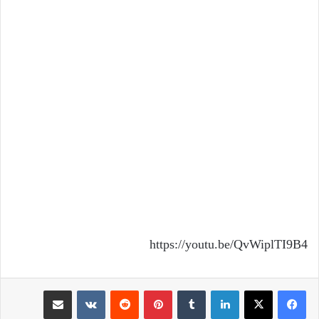
https://youtu.be/QvWiplTI9B4
لينكدإن
بينتيريست
مشاركة عبر البريد