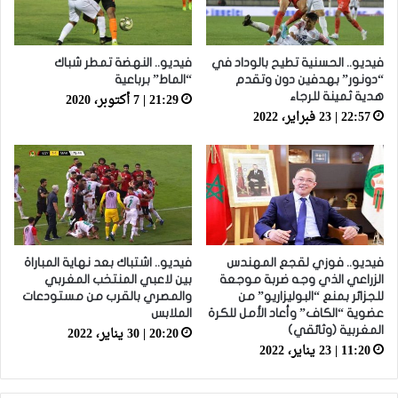
فيديو.. الحسنية تطيح بالوداد في
فيديو.. النهضة تمطر شباك
“دونور” بهدفين دون وتقدم
“الماط” برباعية
21:29 | 7 أكتوبر، 2020
هدية ثمينة للرجاء
22:57 | 23 فبراير، 2022
فيديو.. فوزي لقجع المهندس
فيديو.. اشتباك بعد نهاية المباراة
الزراعي الذي وجه ضربة موجعة
بين لاعبي المنتخب المغربي
للجزائر بمنع “البوليزاريو” من
والمصري بالقرب من مستودعات
عضوية “الكاف” وأعاد الأمل للكرة
الملابس
20:20 | 30 يناير، 2022
المغربية (وثائقي)
11:20 | 23 يناير، 2022