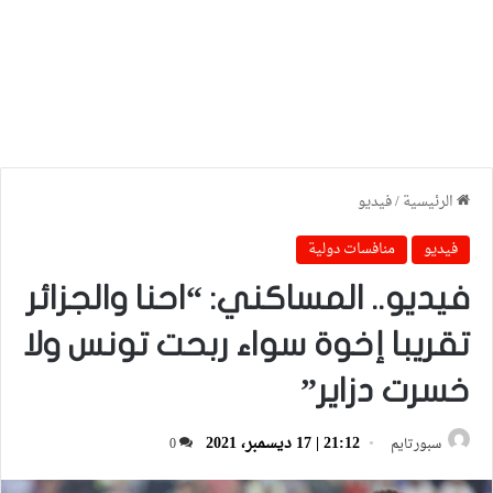
الرئيسية
/
فيديو
فيديو
منافسات دولية
فيديو.. المساكني: “احنا والجزائر
تقريبا إخوة سواء ربحت تونس ولا
خسرت دزاير”
21:12 | 17 ديسمبر، 2021
سبورتايم
0