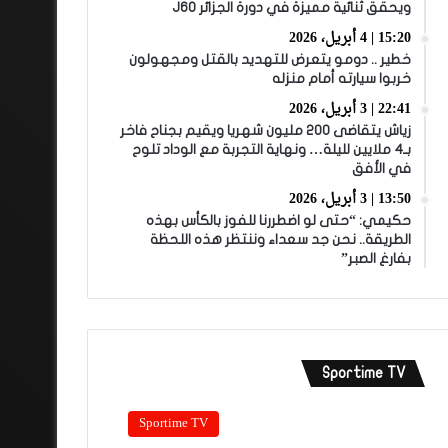
ويحقق ثنائية مميزة في دورة الجزائر J60
15:20 | 4 أبريل، 2026
خطير .. دومو يتعرض للتهديد بالقتل ومجهولون
خربوا سيارته أمام منزله
22:41 | 3 أبريل، 2026
زياش يتقاضى 200 مليون شهريا ويقيم بجناح فاخر
بـ4 ملايين لليلة… ونهاية التجربة مع الوداد تلوح
في الأفق
13:50 | 3 أبريل، 2026
حكيمي: “حتى لو اضطررنا للفوز بالكأس بهذه
الطريقة.. نحن جد سعداء وننتظر هذه اللحظة
بفارغ الصبر”
Sportime TV
Sportime TV