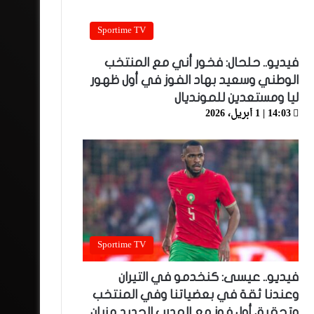
Sportime TV
فيديو.. حلحال: فخور أني مع المنتخب
الوطني وسعيد بهاد الفوز في أول ظهور
ليا ومستعدين للمونديال
14:03 | 1 أبريل، 2026
Sportime TV
فيديو.. عيسى: كنخدمو في التيران
وعندنا ثقة في بعضياتنا وفي المنتخب
وتحقيق أول فوز مع المدرب الجديد مزيان