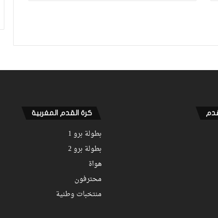
داخله
تعديلات جديدة في مونديال 2026.. “فيفا”
يشدد على تسريع اللعب وتعزيز سلطة
الحكم
فيديو.. نهضة بركان يتفادى الهزيمة
ويتعادل مع الهلال السوداني بهدف لمثله
قدم
كرة القدم المغربية
بطولة برو 1
بطولة برو 2
هواة
محترفون
منتخبات وطنية