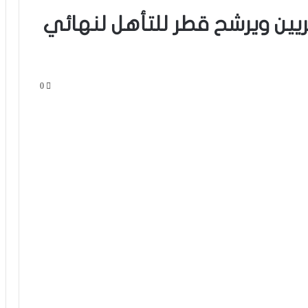
ريين ويرشح قطر للتأهل لنهائي
0
فيديو.. هدف أوناحي الرائع واحتفاليته
التي تتضمن رسالة لوهبي
القنوات الناقلة لكأس العرب 2025 في
الشرق الأوسط والمغرب العربي | ترددات
وقنوات البث
فيديو.. مغينيا: كنا نستحقوا أكثر وهاد
البنات الوقت هو للي غادي يشفع حيت
خاصهم غير التجربة