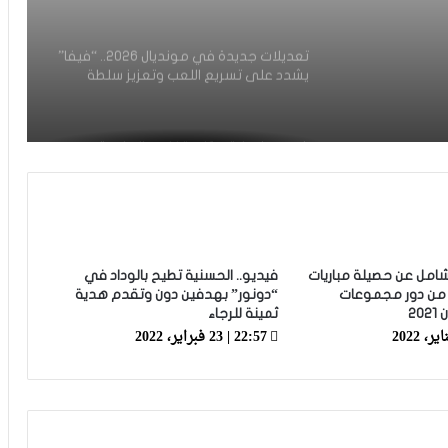
داخله
تعديلات جديدة في مونديال 2026.. “فيفا”
يشدد على تسريع اللعب وتعزيز سلطة
الحكم
فيديو.. نهضة بركان يتفادى الهزيمة
ويتعادل مع الهلال السوداني بهدف لمثله
فيديو.. هدف أوناحي الرائع واحتفاليته
التي تتضمن رسالة لوهبي
 شامل عن حصيلة مباريات
فيديو.. الحسنية تطيح بالوداد في
ى من دور مجموعات
“دونور” بهدفين دون وتقدم هدية
20
ثمينة للرجاء
القنوات الناقلة لكأس العرب 2025 في
22:57 | 23 فبراير، 2022
الشرق الأوسط والمغرب العربي | ترددات
وقنوات البث
فيديو.. مغينيا: كنا نستحقوا أكثر وهاد
البنات الوقت هو للي غادي يشفع حيت