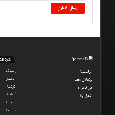
كرة ال
إسبانيا
الرئيسية
انجلترا
للإعلان معنا
فرنسا
من نحن ؟
ألمانيا
اتصل بنا
إيطاليا
هولندا