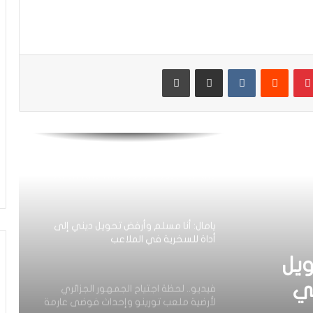
فيديو.. طفل من الشيلي يصرخ من الفرح
بعد أن أهداه معما حذاءه الرياض
بينتيريست
مشاركة عبر البريد
طباعة
صور.. لحظات تتويج المنتخب الوطني لأقل
من 20 سنة بكأس العالم على حساب
الأرجنتين
Recent Racism Controversies in Spain
Strengthen Morocco’s case for the
2030 World Cup Final
يامال: أنا مسلم وأرفض تحويل ديني إلى
أداة للسخرية في الملاعب
ويل
ي
فيديو.. لحظة اجتياح الجمهور الجزائري
لأرضية ملعب تورينو وإحداث فوضى عارمة