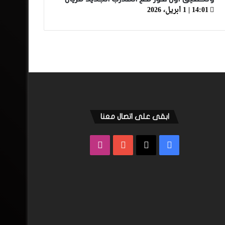
14:01 | 1 أبريل، 2026
ابقى على اتصال معنا
فيسبوك
‫X
‫YouTube
انستقرام