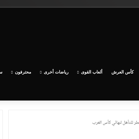
كأس العرش
ألعاب القوى
رياضات أخرى
محترفون
سب
ر للتأهل لنهائي كأس العرب