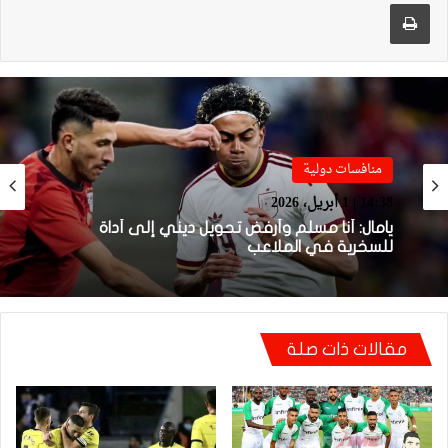
طباعة
Sportime TV
14:04 | 1 أبريل، 2026
منافسات دولية
فيديو.. لحظة اجتياح الجمهور الجزائري لأرضية
14:38 | 1 أبريل، 2026
ملعب تورينو وإحداث فوضى عارمة داخله
مقالات ذات صلة
يامال: أنا مسلم وأرفض تحويل ديني إلى أداة
للسخرية في الملاعب