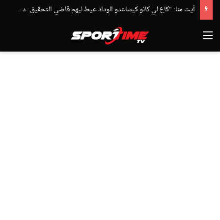
أيت منا: “كاع لي كانو كيساعدو الوداد عيط ليهم قاضي التحقيق.. دابا حتى شي واحد ما بقا باغي يعاون”
القائمة