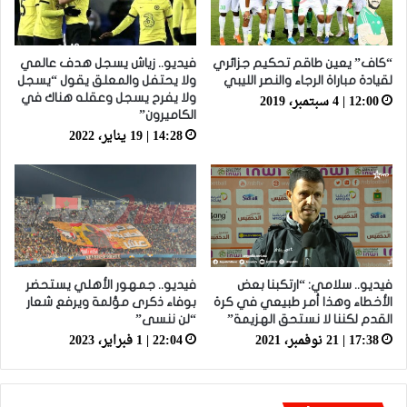
“كاف” يعين طاقم تحكيم جزائري
فيديو.. زياش يسجل هدف عالمي
لقيادة مباراة الرجاء والنصر الليبي
ولا يحتفل والمعلق يقول “يسجل
12:00 | 4 سبتمبر، 2019
ولا يفرح يسجل وعقله هناك في
الكاميرون”
14:28 | 19 يناير، 2022
فيديو.. سلامي: “ارتكبنا بعض
فيديو.. جمهور الأهلي يستحضر
الأخطاء وهذا أمر طبيعي في كرة
بوفاء ذكرى مؤلمة ويرفع شعار
القدم لكننا لا نستحق الهزيمة”
“لن ننسى”
17:38 | 21 نوفمبر، 2021
22:04 | 1 فبراير، 2023