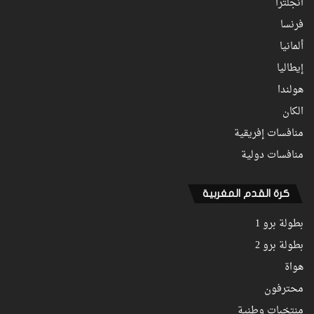
انجلترا
فرنسا
ألمانيا
إيطاليا
هولندا
الكان
منافسات إفريقية
منافسات دولية
كرة القدم المغربية
بطولة برو 1
بطولة برو 2
هواة
محترفون
منتخبات وطنية