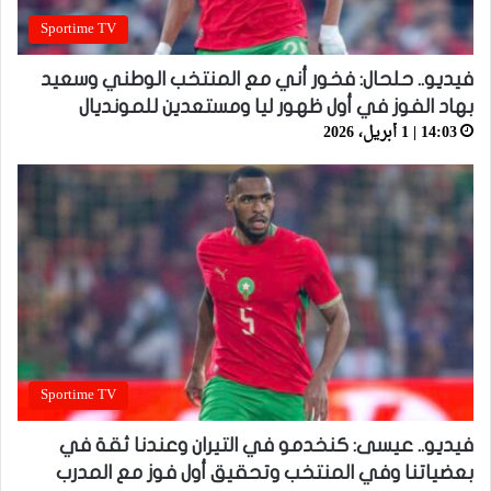
Sportime TV
فيديو.. حلحال: فخور أني مع المنتخب الوطني وسعيد
بهاد الفوز في أول ظهور ليا ومستعدين للمونديال
14:03 | 1 أبريل، 2026
Sportime TV
فيديو.. عيسى: كنخدمو في التيران وعندنا ثقة في
بعضياتنا وفي المنتخب وتحقيق أول فوز مع المدرب