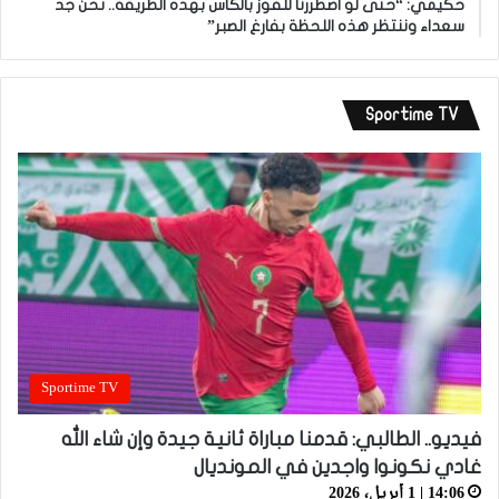
حكيمي: “حتى لو اضطررنا للفوز بالكأس بهذه الطريقة.. نحن جد
سعداء وننتظر هذه اللحظة بفارغ الصبر”
Sportime TV
Sportime TV
فيديو.. الطالبي: قدمنا مباراة ثانية جيدة وإن شاء الله
غادي نكونوا واجدين في المونديال
14:06 | 1 أبريل، 2026