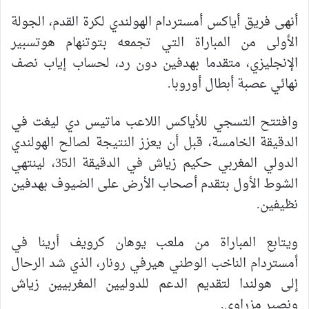
أنهى فريق أياكس أمستردام الهولندي لكرة القدم، الجولة
الأولى من المباراة التي تجمعه بتوتنهام هوتسبير
الإنجليزي، متقدما بهدفين دون رد، لحساب إياب نصف
نهائي عصبة أبطال أوروبا.
وافتتح التسجي للأياكس اللاعب ماتيس دي ليغت في
الدقيقة الخامسة، قبل أن يعزز النتيجة لصالح الهولندي
الدولي المغربي حكيم زياش في الدقيقة الـ35، لينتهي
الشوط الأول بتقدم أصحاب الأرض على الضيوف بهدفين
نظيفين.
ويتابع المباراة من ملعب يوهان كرويف أرينا في
أمستردام الناخب الوطني هيرفي رونار، الذي شد الرحال
إلى هولندا لتقديم الدعم للدوليين المغربيين زياش
ونصير مزراوي.