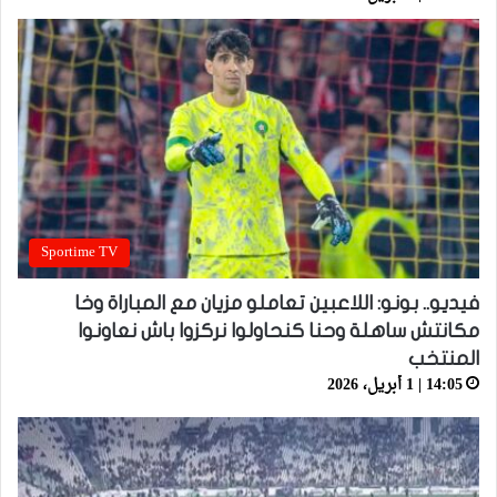
Sportime TV
فيديو.. بونو: اللاعبين تعاملو مزيان مع المباراة وخا
مكانتش ساهلة وحنا كنحاولوا نركزوا باش نعاونوا
المنتخب
14:05 | 1 أبريل، 2026