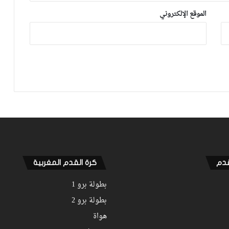
وأ.آسفي يطيح بالتواركة بثنائية
الموقع الإلكتروني
فيديو.. الرجاء ينهي الشوط الأول متقدما
على شباب المحمدية بثنائية نظيفة
الجولة 8.. الوداد يحصد الهزيمة الثانية على
التوالي أمام بركان والجيش يتعادل مع
آسفي والحسنية تطيح بـ”الكوديم”
والتعادل يحسم مواجهة التواركة والدفاع
قدم
كرة القدم المغربية
بطولة برو 1
بطولة برو 2
هواة