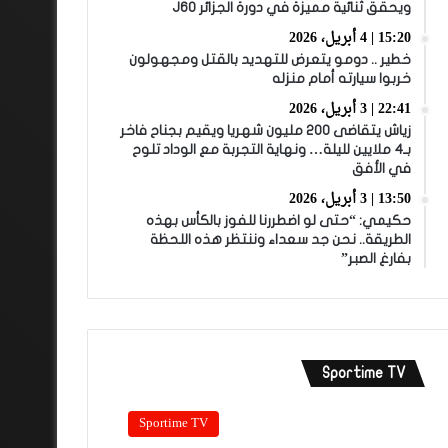
ويحقق ثنائية مميزة في دورة الجزائر J60
15:20 | 4 أبريل، 2026
خطير .. دومو يتعرض للتهديد بالقتل ومجهولون
خربوا سيارته أمام منزله
22:41 | 3 أبريل، 2026
زياش يتقاضى 200 مليون شهريا ويقيم بجناح فاخر
بـ4 ملايين لليلة… ونهاية التجربة مع الوداد تلوح
في الأفق
13:50 | 3 أبريل، 2026
حكيمي: “حتى لو اضطررنا للفوز بالكأس بهذه
الطريقة.. نحن جد سعداء وننتظر هذه اللحظة
بفارغ الصبر”
Sportime TV
Sportime TV