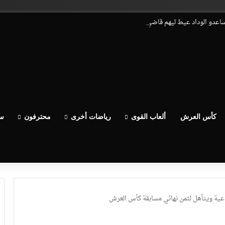
يساعدو الوداد عيط ليهم قاضي التحقيق.. دابا حتى شي واحد ما بقا باغي يعاون”
كأس العرش
ألعاب القوى
رياضات أخرى
محترفون
سب
باعية ويتأهل لثمن نهائي مسابقة كأس العرش