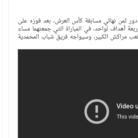
ى دور ثمن نهائي مسابقة كأس العرش، بعد فوزه على
ربعة أهداف لواحد، في المباراة التي جمعتهما مساء
ريل 2022، على أرضية ملعب مراكش الكبير، وسيواجه فريق شباب المحمدية
فيديو.. الفتح الرياضي يطيح بنهضة بركان
في ميدانها بهدف دون رد
فيديو.. الرجاء يحقق فوزه الثاني على
التوالي على حساب الفتح والجيش ينهزم
أمام الدفاع بهدف دون رد
فيديو.. الرجاء ينهزم أمام اتحاد طنجة
بثلاثية