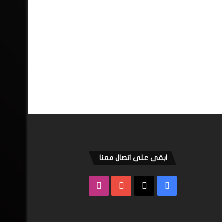
ابقى على اتصال معنا
فيسبوك
‫X
‫YouTube
انستقرام