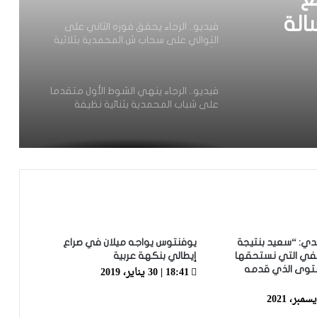
وأ.آسفي يطيح بالتواركة بثنائية
ع
فيديو.. الرجاء ينهي الشوط الأول متقدما
على شباب المحمدية بثنائية نظيفة
الة
الثاني
الجولة 8.. الوداد يحصد الهزيمة الثانية على
سفي
التوالي أمام بركان والجيش يتعادل مع
آسفي والحسنية تطيح بـ”الكوديم”
والتعادل يحسم مواجهة التواركة والدفاع
فيديو.. الفتح الرياضي يطيح بنهضة بركان
في ميدانها بهدف دون رد
فيديو.. الرجاء يحقق فوزه الثاني على
دي: “سعيد بنتيجة
يوفنتوس يواجه ميلان في صراع
التوالي على حساب الفتح والجيش ينهزم
في التي نستحقها
إيطالي بنكهة عربية
أمام الدفاع بهدف دون رد
18:41 | 30 يناير، 2019
ستوى الذي قدمه
فيديو.. الرجاء ينهزم أمام اتحاد طنجة
بثلاثية