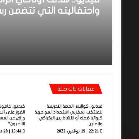
فيديو.. هدف أوناحي الرائ
واحتفاليته التي تتضمن رس
فيديو.. الرجاء يحقق فوزه 
لوهبي
على التوالي على سحاب
ش.المحمدية بثلاثية وأ.آ
يطيح بالتواركة بثنائية
مقالات ذات صلة
فيديو.. كواليس الحصة التدريبية
فيديو.. غامون
للمنتخب المغربي استعدادا لمواجهة
الفوز على آس
كرواتيا ضحك أو النشاط بين الركراكي
وراض عن الم
ولاعبين
اللاعبون”
22:21 | 19 نوفمبر، 2022
15:44 | 20 ديسمبر، 2021