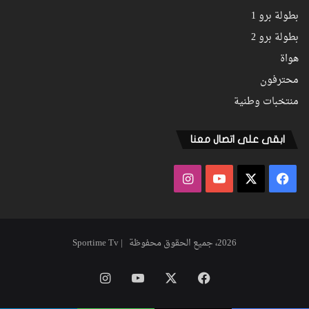
بطولة برو 1
بطولة برو 2
هواة
محترفون
منتخبات وطنية
ابقى على اتصال معنا
فيسبوك
‫X
‫YouTube
انستقرام
2026، جميع الحقوق محفوظة | Sportime Tv
فيسبوك
‫X
‫YouTube
انستقرام