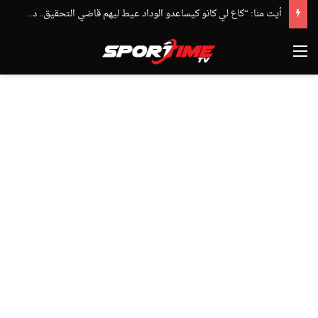
أيت منا: “كاع لي كانو كيساعدو الوداد عيط ليهم قاضي التحقيق.. دابا حتى شي واحد ما بقا باغي يعاون”
القائمة