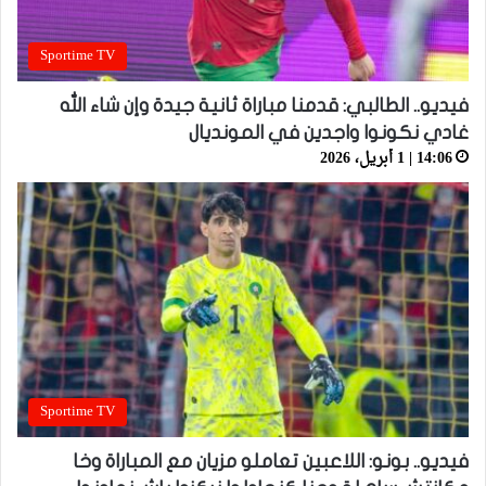
Sportime TV
فيديو.. الطالبي: قدمنا مباراة ثانية جيدة وإن شاء الله
غادي نكونوا واجدين في المونديال
14:06 | 1 أبريل، 2026
Sportime TV
فيديو.. بونو: اللاعبين تعاملو مزيان مع المباراة وخا