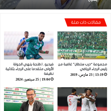
مقالات ذات صلة
أيت منا: “كاع لي كانو كيساعدو الوداد عيط ليهم
قاضي التحقيق.. دابا حتى شي واحد ما بقا باغي
يعاون”
مجموعة “درب سلطان” غاضبة من
فيديو.. ا.طنجة ينهي الجولة
رئيس الرجاء الرياضي
الأولى متقدما على الرجاء بثلاثية
13:19 | 23 مارس، 2019
نظيفة
19:04 | 25 سبتمبر، 2024