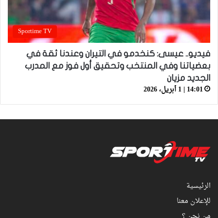
Sportime TV
فيديو.. عيسى: كنخدمو في التيران وعندنا ثقة في
بعضياتنا وفي المنتخب وتحقيق أول فوز مع المدرب
الجديد مزيان
14:01 | 1 أبريل، 2026
الرئيسية
للإعلان معنا
من نحن ؟