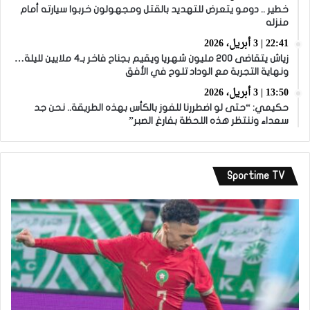
خطير .. دومو يتعرض للتهديد بالقتل ومجهولون خربوا سيارته أمام
منزله
22:41 | 3 أبريل، 2026
زياش يتقاضى 200 مليون شهريا ويقيم بجناح فاخر بـ4 ملايين لليلة…
ونهاية التجربة مع الوداد تلوح في الأفق
13:50 | 3 أبريل، 2026
حكيمي: “حتى لو اضطررنا للفوز بالكأس بهذه الطريقة.. نحن جد
سعداء وننتظر هذه اللحظة بفارغ الصبر”
Sportime TV