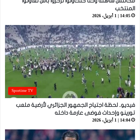
مكانتش ساهلة وحنا كنحاولوا نركزوا باش نعاونوا
المنتخب
14:05 | 1 أبريل، 2026
Sportime TV
فيديو.. لحظة اجتياح الجمهور الجزائري لأرضية ملعب
تورينو وإحداث فوضى عارمة داخله
14:04 | 1 أبريل، 2026