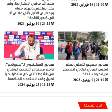
11:00 | 16 فبراير، 2019
حمد الله ماشي الاختيار ديال وليد
يقدر يعلمني ونهضر معاه
ويعطيني الدليل بأني ماشي أنا
للي كندير اللائحة”
23:15 | 10 يونيو، 2023
فيديو.. جمهور الأهلي يحضر
فيديو.. السكيتيوي لـ”سبورتايم”:
لملعب العربي الزاولي لتشجيع
تراجع مستوى المنتخب الوطني
فريقه ومساندته
في الشوط الثاني كان منتظرا نظرا
21:19 | 9 يونيو، 2023
لضيق وقت الاستعداد للمنافسة
16:13 | 25 يوليو، 2024
اترك تعليقاً