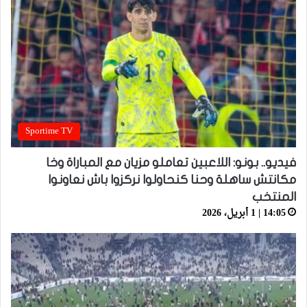
Sportime TV
فيديو.. بونو: اللاعبين تعاملو مزيان مع المباراة وخا
مكانتش ساهلة وحنا كنحاولوا نركزوا باش نعاونوا
المنتخب
14:05 | 1 أبريل، 2026