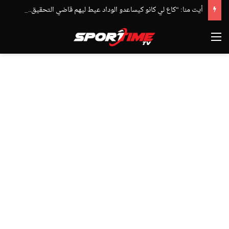
أيت منا: “كاع لي كانو كيساعدو الوداد عيط ليهم قاضي التحقيق.. دابا حتى شي واحد ما بقا باغي يعاون”
القائمة