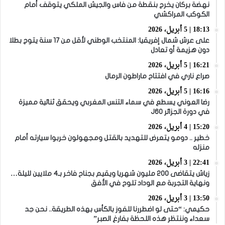
نهضة بركان يخرج بنقطة من فاس والجيش الملكي يتوقف أمام
الكوكب المراكشي
18:13 | 5 أبريل، 2026
على عرش شمال إفريقيا: المنتخب الوطني لأقل من 17 سنة يتوج بطلا
دون هزيمة أو تعادل
16:21 | 5 أبريل، 2026
صراع ناري في افتتاح ماراطون الرمال
16:16 | 5 أبريل، 2026
رضا العوني يسطع في سماء التنس المغربي ويحقق ثنائية مميزة
في دورة الجزائر J60
15:20 | 4 أبريل، 2026
خطير .. دومو يتعرض للتهديد بالقتل ومجهولون خربوا سيارته أمام
منزله
22:41 | 3 أبريل، 2026
زياش يتقاضى 200 مليون شهريا ويقيم بجناح فاخر بـ4 ملايين لليلة…
ونهاية التجربة مع الوداد تلوح في الأفق
13:50 | 3 أبريل، 2026
حكيمي: “حتى لو اضطررنا للفوز بالكأس بهذه الطريقة.. نحن جد
سعداء وننتظر هذه اللحظة بفارغ الصبر”