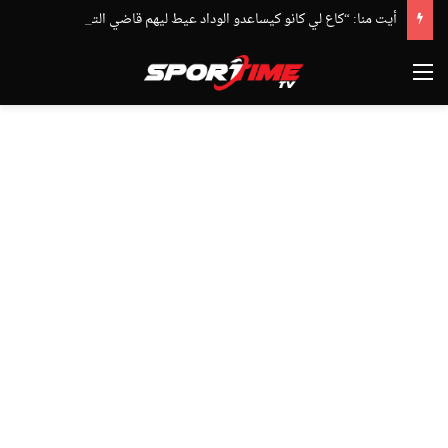
أيت منا: “كاع لي كانو كيساعدو الوداد عيط ليهم قاضي التحقيق.. دابا حتى شي واحد ما بقا باغي يعاون”
القائمة