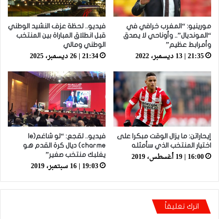
مورينيو: “المغرب خرافي في
فيديو.. لحظة عزف النشيد الوطني
“المونديال”.. وأوناحي لا يصدق
قبل انطلاق المباراة بين المنتخب
وأمرابط عظيم”
الوطني ومالي
21:35 | 13 ديسمبر، 2022
21:34 | 26 ديسمبر، 2025
إيحاراتن: ما يزال الوقت مبكرا على
فيديو.. لقجع: “لو شاغم(le
اختيار المنتخب الذي سأمثله
charme) ديال كرة القدم هو
16:00 | 19 أغسطس، 2019
يغلبك منتخب صغير”
19:03 | 16 سبتمبر، 2019
اترك تعليقاً