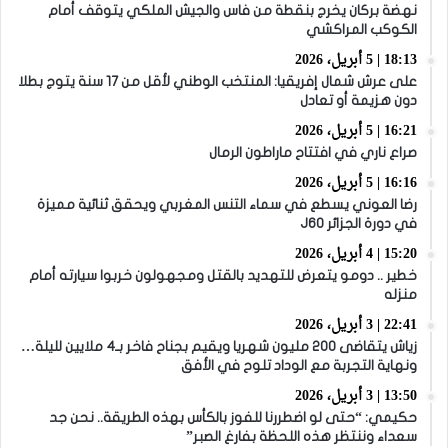
نهضة بركان يخرج بنقطة من فاس والجيش الملكي يتوقف أمام
الكوكب المراكشي
18:13 | 5 أبريل، 2026
على عرش شمال إفريقيا: المنتخب الوطني لأقل من 17 سنة يتوج بطلا
دون هزيمة أو تعادل
16:21 | 5 أبريل، 2026
صراع ناري في افتتاح ماراطون الرمال
16:16 | 5 أبريل، 2026
رضا العوني يسطع في سماء التنس المغربي ويحقق ثنائية مميزة
في دورة الجزائر J60
15:20 | 4 أبريل، 2026
خطير .. دومو يتعرض للتهديد بالقتل ومجهولون خربوا سيارته أمام
منزله
22:41 | 3 أبريل، 2026
زياش يتقاضى 200 مليون شهريا ويقيم بجناح فاخر بـ4 ملايين لليلة…
ونهاية التجربة مع الوداد تلوح في الأفق
13:50 | 3 أبريل، 2026
حكيمي: “حتى لو اضطررنا للفوز بالكأس بهذه الطريقة.. نحن جد
سعداء وننتظر هذه اللحظة بفارغ الصبر”