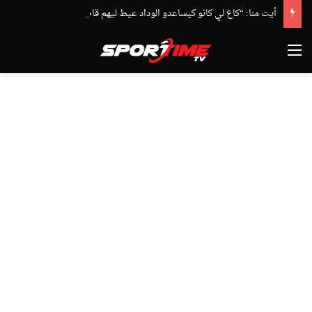
أيت منا: “كاع لي كانو كيساعدو الوداد عيط ليهم قاضي التحقيق.. دابا حتى شي واحد ما بقا باغي يعاون”
القائمة