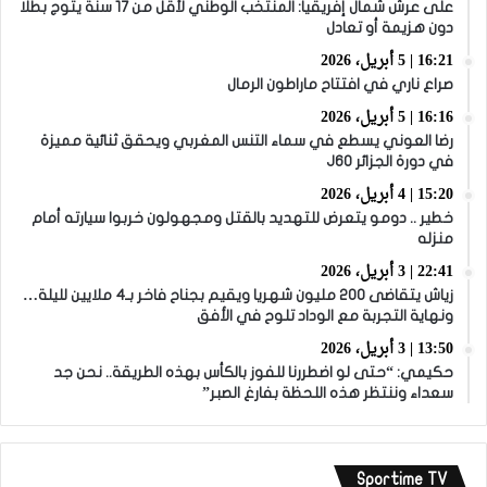
على عرش شمال إفريقيا: المنتخب الوطني لأقل من 17 سنة يتوج بطلا
دون هزيمة أو تعادل
16:21 | 5 أبريل، 2026
صراع ناري في افتتاح ماراطون الرمال
16:16 | 5 أبريل، 2026
رضا العوني يسطع في سماء التنس المغربي ويحقق ثنائية مميزة
في دورة الجزائر J60
15:20 | 4 أبريل، 2026
خطير .. دومو يتعرض للتهديد بالقتل ومجهولون خربوا سيارته أمام
منزله
22:41 | 3 أبريل، 2026
زياش يتقاضى 200 مليون شهريا ويقيم بجناح فاخر بـ4 ملايين لليلة…
ونهاية التجربة مع الوداد تلوح في الأفق
13:50 | 3 أبريل، 2026
حكيمي: “حتى لو اضطررنا للفوز بالكأس بهذه الطريقة.. نحن جد
سعداء وننتظر هذه اللحظة بفارغ الصبر”
Sportime TV