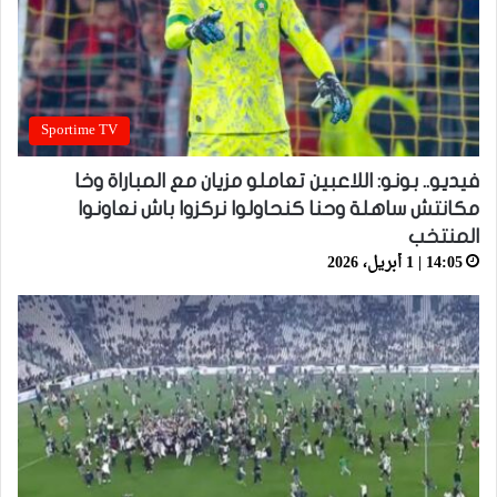
Sportime TV
فيديو.. بونو: اللاعبين تعاملو مزيان مع المباراة وخا
مكانتش ساهلة وحنا كنحاولوا نركزوا باش نعاونوا
المنتخب
14:05 | 1 أبريل، 2026