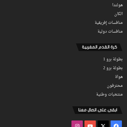
هولندا
الكان
منافسات إفريقية
منافسات دولية
كرة القدم المغربية
بطولة برو 1
بطولة برو 2
هواة
محترفون
منتخبات وطنية
ابقى على اتصال معنا
فيسبوك
‫X
‫YouTube
انستقرام