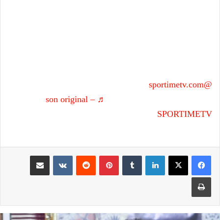
@sportimetv.com
الكزاز لم يحكم مباريات الوداد لأكثر من
سنة لأن الناصيري كان يرفضه
♬ son original –
SPORTIMETV
لينكدإن
بينتيريست
مشاركة عبر البريد
طباعة