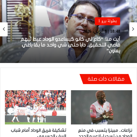
بطولة برو 1
18:48 | 8 أبريل، 2026
بطولة برو 1
أيت منا: “كاع لي كانو كيساعدو الوداد عيط ليهم
22:23 | 6 أبريل، 2026
قاضي التحقيق.. دابا حتى شي واحد ما بقا باغي
يعاون”
مقالات ذات صلة
توالي النتائج السلبية يلاحق الوداد الرياضي بعد
تعادل جديد أمام الدفاع الحسني الجديدي
نزاعات.. مبينزا يتسبب في منع
تشكيلة فريق الوداد أمام شباب
الوداد من تسجيل لاعبيه الجدد
الريف الحسيمي