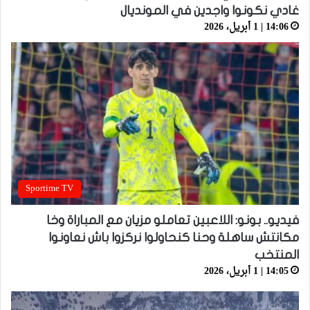
غادي نكونوا واجدين في المونديال
14:06 | 1 أبريل، 2026
Sportime TV
فيديو.. بونو: اللاعبين تعاملو مزيان مع المباراة وخا
مكانتش ساهلة وحنا كنحاولوا نركزوا باش نعاونوا
المنتخب
14:05 | 1 أبريل، 2026