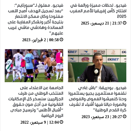
فيديو.. لحظات مميزة ورائعة في
فيديو.. معلول لـ”سبورتايم”:
افتتاح كأس إفريقيا للأمم المغرب
“بعد تسجيل الهدف أصبح اللعب
2025
مفتوحا وكان ممكن الانتصار
21:37 | 21 ديسمبر، 2025
بنتيجة أكبر ونشكر المغاربة على
المساندة وهادشي ماشي غريب
عليهم”
00:58 | 2 فبراير، 2023
فيديو.. بودريقة: “باش غادي
الجامعة عن الاعتداء على
نقنعوا مستثمرين يجيو يستثمروا
المنتخب الوطني من طرف
وحنا كنعيشوا الغموض والفوضى
الجزائريين: سنسخر كل الإمكانيات
والصورة ديالنا فيها أشياء لا تشرف
القانونية من أجل صون حقوق
كرة القدم الوطنية”
“أشبال الأطلس” وترسيخ مبادى
20:27 | 23 سبتمبر، 2023
الروح الرياضية
12:04 | 9 سبتمبر، 2022