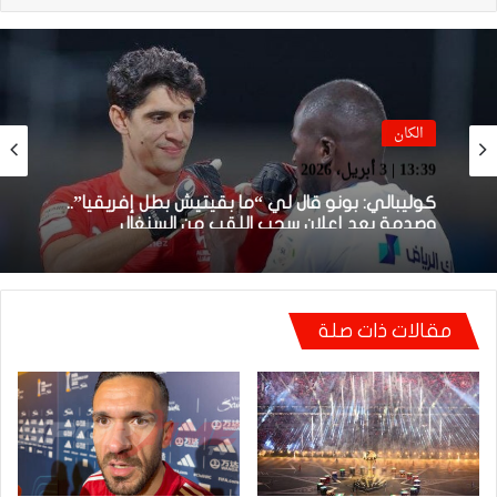
الكان
13:39 | 3 أبريل، 2026
كوليبالي: بونو قال لي “ما بقيتيش بطل إفريقيا”..
وصدمة بعد إعلان سحب اللقب من السنغال
مقالات ذات صلة