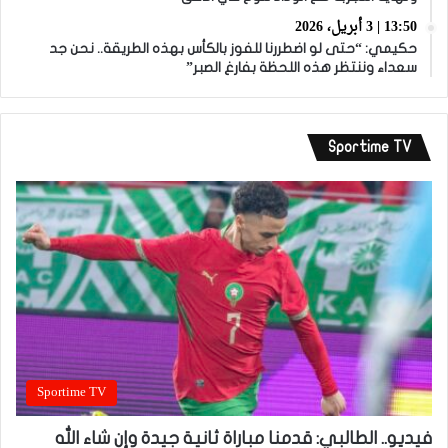
13:50 | 3 أبريل، 2026
حكيمي: “حتى لو اضطررنا للفوز بالكأس بهذه الطريقة.. نحن جد
سعداء وننتظر هذه اللحظة بفارغ الصبر”
Sportime TV
Sportime TV
فيديو.. الطالبي: قدمنا مباراة ثانية جيدة وإن شاء الله