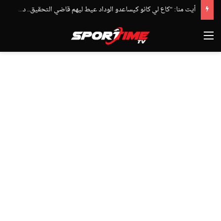
أيت منا: “كاع لي كانو كيساعدو الوداد عيط ليهم قاضي التحقيق.. دابا حتى شي واحد ما بقا باغي يعاون”
القائمة