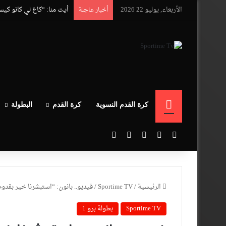
الأربعاء, يوليو 22 2026
أيت منا: “كاع لي كانو كي
أخبار عاجلة
الرئيسية
كرة القدم النسوية
كرة القدم
البطولة
‫X
فيسبوك
‫YouTube
انستقرام
بحث عن
الرئيسية
/
Sportime TV
/
فيديو.. بانون: “استبشرنا خير بقدوم
Sportime TV
بطولة برو 1