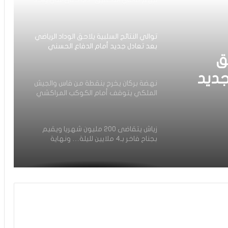
ما بقا باغي يعاون”
توالي النتائج السلبية يلاحق الوداد الرياضي
بعد تعادل جديد أمام الدفاع الحسني
الجديدي
ق
جديد
نهضة بركان يخرج بنقطة من فاس والجيش
الملكي يتوقف أمام الكوكب المراكشي
يدي
زياش يتقاضى 200 مليون شهريا ويقيم
بجناح فاخر بـ4 ملايين لليلة… ونهاية
التجربة مع الوداد تلوح في الأفق
فيديو.. الطالبي: قدمنا مباراة ثانية جيدة
وإن شاء الله غادي نكونوا واجدين في
المونديال
فيديو.. بونو: اللاعبين تعاملو مزيان مع