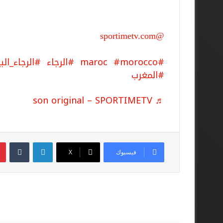
@sportimetv.com
#maroc
#morocco
#الرجاء
#الرجاء_ال
#المغرب
♬ son original – SPORTIMETV
لينكدإن
فيسبوك
‫X
أقرأ المزيد