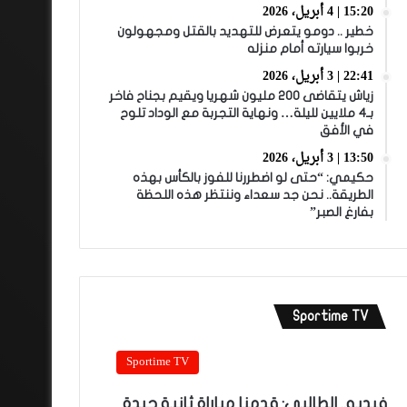
15:20 | 4 أبريل، 2026
خطير .. دومو يتعرض للتهديد بالقتل ومجهولون
خربوا سيارته أمام منزله
22:41 | 3 أبريل، 2026
زياش يتقاضى 200 مليون شهريا ويقيم بجناح فاخر
بـ4 ملايين لليلة… ونهاية التجربة مع الوداد تلوح
في الأفق
13:50 | 3 أبريل، 2026
حكيمي: “حتى لو اضطررنا للفوز بالكأس بهذه
الطريقة.. نحن جد سعداء وننتظر هذه اللحظة
بفارغ الصبر”
Sportime TV
Sportime TV
فيديو.. الطالبي: قدمنا مباراة ثانية جيدة