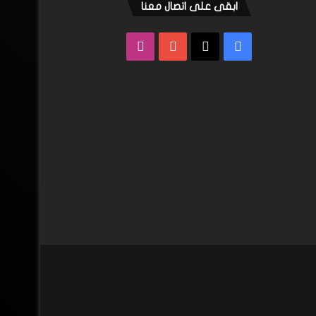
ابقى على اتصال معنا
فيسبوك
‫X
‫YouTube
انستقرام