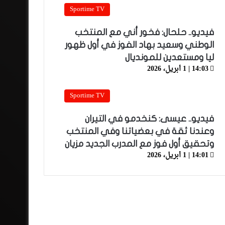
Sportime TV
فيديو.. حلحال: فخور أني مع المنتخب
الوطني وسعيد بهاد الفوز في أول ظهور
ليا ومستعدين للمونديال
14:03 | 1 أبريل، 2026
Sportime TV
فيديو.. عيسى: كنخدمو في التيران
وعندنا ثقة في بعضياتنا وفي المنتخب
وتحقيق أول فوز مع المدرب الجديد مزيان
14:01 | 1 أبريل، 2026