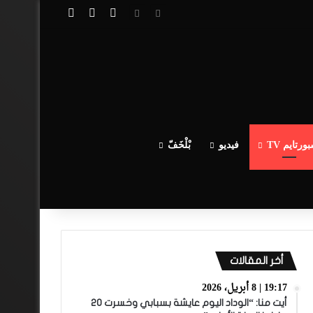
تسجيل الدخول
مقال عشوائي
إضافة عمود جا
ورتايم TV
فيديو
بْلْخَفّ
أخر المقالات
19:17 | 8 أبريل، 2026
أيت منا: “الوداد اليوم عايشة بسبابي وخسرت 20