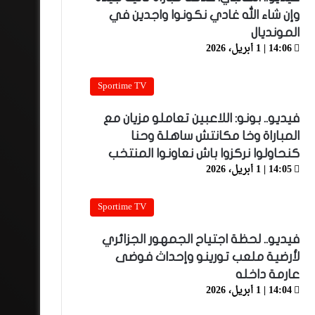
وإن شاء الله غادي نكونوا واجدين في
المونديال
14:06 | 1 أبريل، 2026
Sportime TV
فيديو.. بونو: اللاعبين تعاملو مزيان مع
المباراة وخا مكانتش ساهلة وحنا
كنحاولوا نركزوا باش نعاونوا المنتخب
14:05 | 1 أبريل، 2026
Sportime TV
فيديو.. لحظة اجتياح الجمهور الجزائري
لأرضية ملعب تورينو وإحداث فوضى
عارمة داخله
14:04 | 1 أبريل، 2026