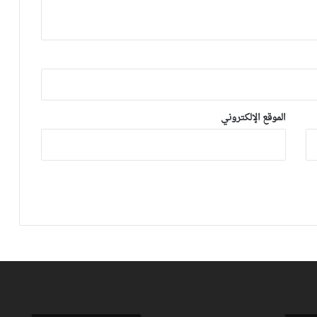
ليهم قاضي التحقيق.. دابا حتى شي واحد
ما بقا باغي يعاون”
توالي النتائج السلبية يلاحق الوداد الرياضي
بعد تعادل جديد أمام الدفاع الحسني
الجديدي
الموقع الإلكتروني
نهضة بركان يخرج بنقطة من فاس والجيش
الملكي يتوقف أمام الكوكب المراكشي
زياش يتقاضى 200 مليون شهريا ويقيم
بجناح فاخر بـ4 ملايين لليلة… ونهاية
التجربة مع الوداد تلوح في الأفق