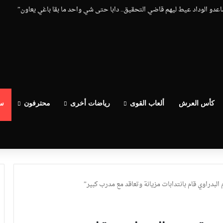
ساعدو الوداد عيط ليهم قاضي التحقيق.. دابا حتى شي واحد ما بقا باغي يعاون”
كأس العرش
ألعاب القوى
رياضات أخرى
محترفون
سب
 البدراوي قام بانتدابات مزيانة وتعاقد مع مدرب كبير”