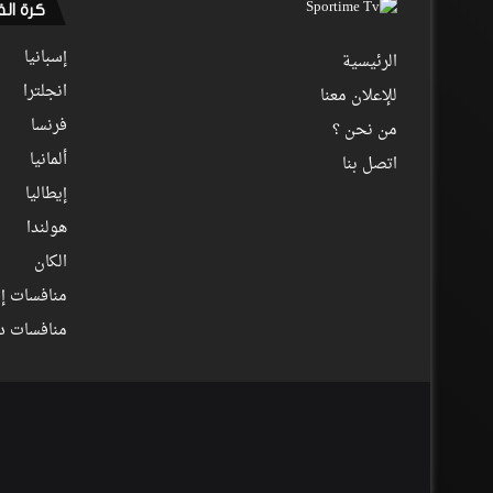
كرة ال
إسبانيا
الرئيسية
انجلترا
للإعلان معنا
فرنسا
من نحن ؟
ألمانيا
اتصل بنا
إيطاليا
هولندا
الكان
منافسات إف
منافسات د