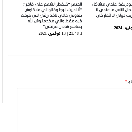
المباراة وخا مكانتش ساهلة وحنا كنحاولوا
بودريقة: عندي مشاكل
الحيمر “كيقطر الشمع على فاخر”:
نركزوا باش نعاونوا المنتخب
حال الناس ما عندي لا
“أنا دربت الرجا وقالوا لي مابقاوش
يب دولي لا اتجار في
بغاوني غادي ناخد رزقي للي عرقت
فيه فقط وللي مخدمتوش الله
فيديو.. لحظة اجتياح الجمهور الجزائري
يسامح هادي فرقتي”
لأرضية ملعب تورينو وإحداث فوضى عارمة
21:48 | 13 نوفمبر، 2021
داخله
فيديو.. حلحال: فخور أني مع المنتخب
الوطني وسعيد بهاد الفوز في أول ظهور
ليا ومستعدين للمونديال
فيديو.. عيسى: كنخدمو في التيران وعندنا
 بـ
*
ثقة في بعضياتنا وفي المنتخب وتحقيق
أول فوز مع المدرب الجديد مزيان
أيت منا: “الوداد اليوم عايشة بسبابي
وخسرت 20 مليار فالسنة الأولى”
أيت منا: “كاع لي كانو كيساعدو الوداد عيط