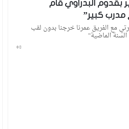
ير بقدوم البدراوي قام
ع مدرب كبير”
رتي مع الفريق عمرنا خرجنا بدون لقب
السنة الماضية"
0
فيديو.. الطالبي: قدمنا مباراة ثانية جيدة
وإن شاء الله غادي نكونوا واجدين في
المونديال
فيديو.. بونو: اللاعبين تعاملو مزيان مع
المباراة وخا مكانتش ساهلة وحنا كنحاولوا