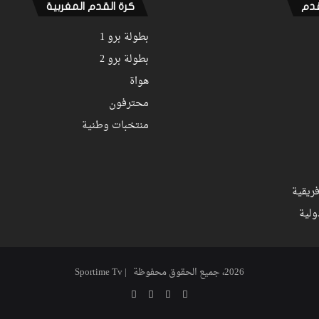
قدم
كرة القدم المغربية
بطولة برو 1
بطولة برو 2
هواة
محترفون
منتخبات وطنية
ريقية
ولية
2026، جميع الحقوق محفوظة | Sportime Tv
‫X
فيسبوك
‫YouTube
انستقرام