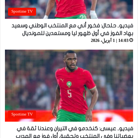
Sportime TV
فيديو.. حلحال: فخور أني مع المنتخب الوطني وسعيد
بهاد الفوز في أول ظهور ليا ومستعدين للمونديال
14:03 | 1 أبريل، 2026
Sportime TV
فيديو.. عيسى: كنخدمو في التيران وعندنا ثقة في
بعضياتنا وفي المنتخب وتحقيق أول فوز مع المدرب