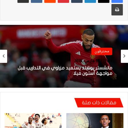
طباعة
فيديو
محترفون
21:49 | 14 مارس، 2026
22:01 | 14 مارس، 2026
فيديو.. هدف أوناحي الرائع واحتفاليته التي
تتضمن رسالة لوهبي
مانشستر يونايتد يستعيد مزراوي في التداريب قبل
مواجهة أستون فيلا
مقالات ذات صلة