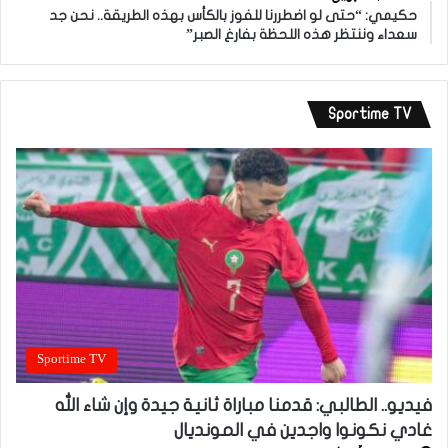
حكيمي: “حتى لو اضطررنا للفوز بالكأس بهذه الطريقة.. نحن جد
سعداء وننتظر هذه اللحظة بفارغ الصبر”
Sportime TV
Sportime TV
فيديو.. الطالبي: قدمنا مباراة ثانية جيدة وإن شاء الله
غادي نكونوا واجدين في المونديال