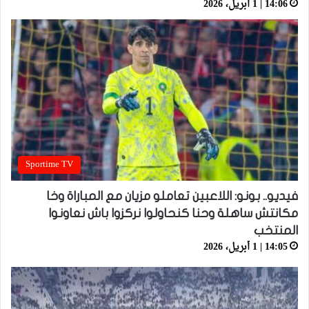
14:06 | 1 أبريل، 2026
Sportime TV
فيديو.. بونو: اللاعبين تعاملو مزيان مع المباراة وخا
مكانتش ساهلة وحنا كنحاولوا نركزوا باش نعاونوا
المنتخب
14:05 | 1 أبريل، 2026