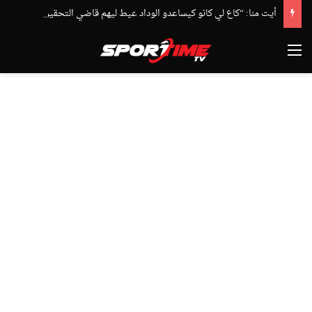
أيت منا: “كاع لي كانو كيساعدو الوداد عيط ليهم قاضي التحقيق.. دابا حتى شي واحد ما بقا باغي يعاون”
القائمة