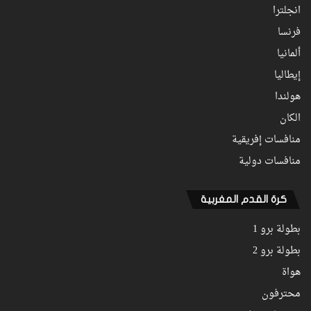
انجلترا
فرنسا
ألمانيا
إيطاليا
هولندا
الكان
منافسات إفريقية
منافسات دولية
كرة القدم المغربية
بطولة برو 1
بطولة برو 2
هواة
محترفون