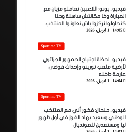
فيديو.. بونو: اللاعبين تعاملو مزيان مع
المباراة وخا مكانتش ساهلة وحنا
كنحاولوا نركزوا باش نعاونوا المنتخب
14:05 | 1 أبريل، 2026
Sportime TV
فيديو.. لحظة اجتياح الجمهور الجزائري
لأرضية ملعب تورينو وإحداث فوضى
عارمة داخله
14:04 | 1 أبريل، 2026
Sportime TV
فيديو.. حلحال: فخور أني مع المنتخب
الوطني وسعيد بهاد الفوز في أول ظهور
ليا ومستعدين للمونديال
14:03 | 1 أبريل، 2026