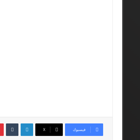
لينكدإن
فيسبوك
‫X