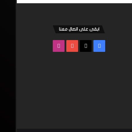
ابقى على اتصال معنا
فيسبوك
‫X
‫YouTube
انستقرام