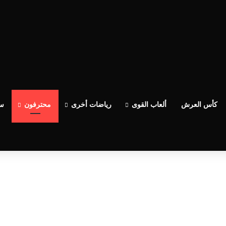
ساعدو الوداد عيط ليهم قاضي التحقيق.. دابا حتى شي واحد ما بقا باغي يعاون”
كأس العرش
ألعاب القوى
رياضات أخرى
محترفون
سب