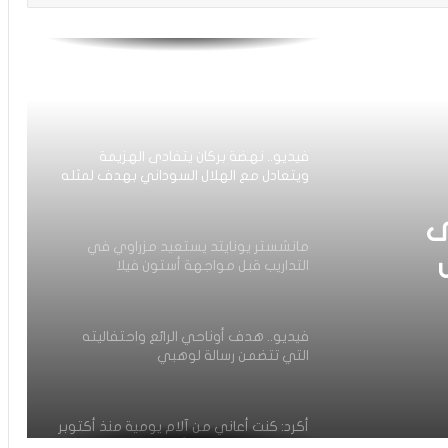
العيناوي يتجاوز حادث اقتحام منزله
ويواصل تداريبه بشكل طبيعي مع روما
فيديو.. نهضة بركان يتفادى الهزيمة
ويتعادل مع الهلال السوداني بهدف لمثله
ى
مانشستر يونايتد يستعيد مزراوي في
التداريب قبل مواجهة أستون فيلا
فيديو.. هدف أوناحي الرائع واحتفاليته
التي تتضمن رسالة لوهبي
أكرد: كنت أعاني من آلام يومية منذ أكتوبر
والعملية كانت الحل الأخير