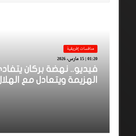
أقرأ المزيد
منافسات إفريقية
01:20 | 15 مارس، 2026
فيديو.. نهضة بركان يتفاد
الهزيمة ويتعادل مع الهلال
السوداني بهدف لمثله