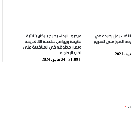
الموهبة المغربية محمد موحدي يوقع
لنادي قادش الإسباني ويتطلع للعب
للمنتخب الوطني
اللقب يعزز رصيده في
فيديو.. الرجاء يطيح ببركان بثلاثية
بعد الفوز على السريع
نظيفة ويواصل سلسلة اللا هزيمة
أسامة طنان يبرز ضمن قائمة نجوم كبار
ويعزز حظوظه في المنافسة على
الدوري القطري
لقب البطولة
21:09 | 24 مايو، 2024
عدلي يواصل التألق رفقة فريقه بورنموث
الأنجليزي
معما ضمن اهتمامات فريقان إنجليزيان
 بـ
*
رقم مميز جديد لحكيمي في دوري أبطال
أوروبا