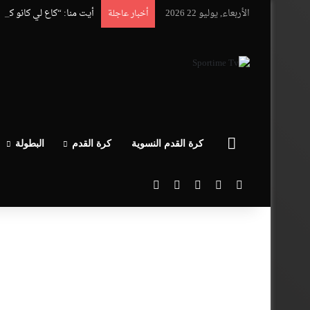
الأربعاء, يوليو 22 2026
أيت منا: “كاع لي كانو كي
أخبار عاجلة
الرئيسية
كرة القدم النسوية
كرة القدم
البطولة
‫X
فيسبوك
‫YouTube
انستقرام
بحث عن