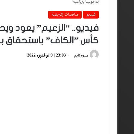
بدجوليبا برباعية
فيديو
منافسات إفريقية
فيديو.. “الزعيم” يعود وي
كأس ”الكاف” باستحقاق بعد 
23:03 | 9 نوفمبر، 2022
سبورتايم