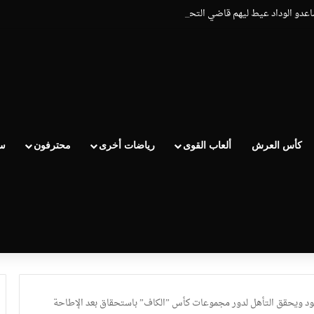
ساعدو الوداد عيط ليهم قاضي التحقيق.. دابا حتى شي واحد ما بقا باغي يعاون”
كأس العرش
ألعاب القوى
رياضات أخرى
محترفون
سب
عود ويحقق التأهل لدور مجموعات كأس ”الكاف” باستحقاق بعد الإطاحة