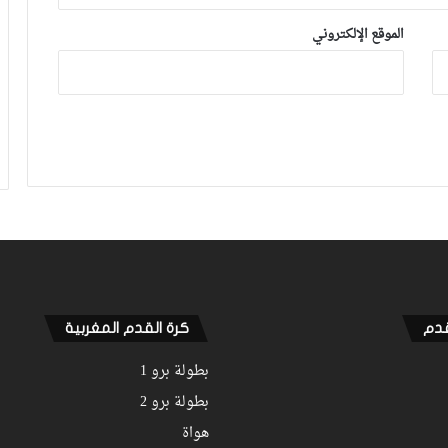
الموقع الإلكتروني
بنهاشم يربط مصيره بجلسة مع إدارة الوداد
لقجع يهنئ مكونات أولمبيك آسفي
بالتأهل التاريخي للفريق لنصف نهائي كأس
“الكاف” على حساب الوداد
قدم
كرة القدم المغربية
بطولة برو 1
بطولة برو 2
هواة