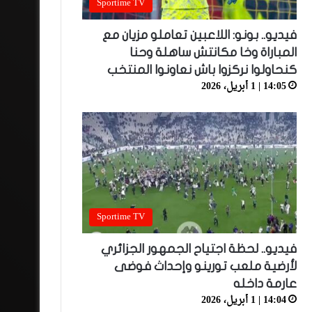
Sportime TV
فيديو.. بونو: اللاعبين تعاملو مزيان مع
المباراة وخا مكانتش ساهلة وحنا
كنحاولوا نركزوا باش نعاونوا المنتخب
14:05 | 1 أبريل، 2026
Sportime TV
فيديو.. لحظة اجتياح الجمهور الجزائري
لأرضية ملعب تورينو وإحداث فوضى
عارمة داخله
14:04 | 1 أبريل، 2026