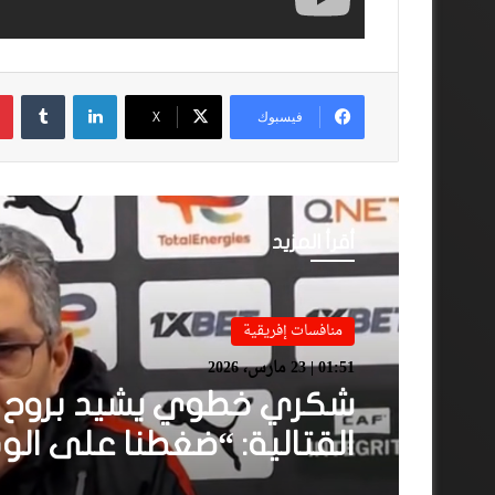
لينكدإن
فيسبوك
‫X
أقرأ المزيد
منافسات إفريقية
01:51 | 23 مارس، 2026
شكري خطوي يشيد بروح ل
القتالية: “ضغطنا على الود
ومارجعناش للوراء وماعتم