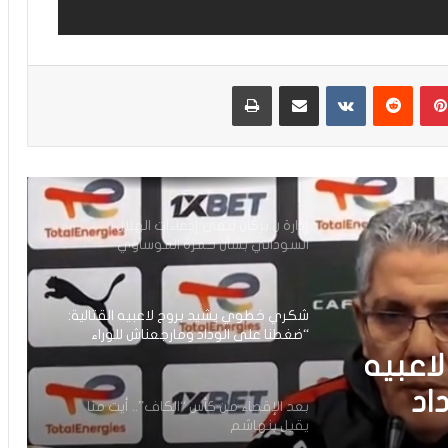
بنهاشم: أنا مدعوم بالجمهور وبمكونات
النادي
بينتيريست
مشاركة عبر البريد
طباعة
بعد التأهل التاريخي لنصف نهائي عصبة
الأبطال.. لقجع يهنئ الجيش الملكي
إدارة ن.بركان تنفي إدعاءات الهلال
السوداني بشأن حمزة الموساوي
شكري خطوي يشيد بروح لاعبيه القتالية:
“ضغطنا على الوداد ومارجعناش للوراء
وماعتمدناش على المرتدات”
اعبيه
اد
بعد الإقصاء من كأس “الكاف”.. أيت منا
يقيل بنهاشم
دناش