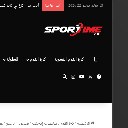
الأربعاء, يوليو 22 2026
أيت منا: “كاع لي كانو كي
أخبار عاجلة
الرئيسية
كرة القدم النسوية
كرة القدم
البطولة
‫X
فيسبوك
‫YouTube
انستقرام
بحث عن
الرئيسية
/
كرة القدم
/
منافسات إفريقية
/
فيديو.. “الزعيم” ي