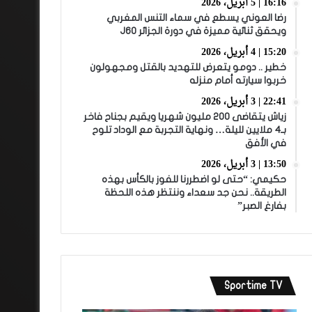
16:16 | 5 أبريل، 2026
رضا العوني يسطع في سماء التنس المغربي
ويحقق ثنائية مميزة في دورة الجزائر J60
15:20 | 4 أبريل، 2026
خطير .. دومو يتعرض للتهديد بالقتل ومجهولون
خربوا سيارته أمام منزله
22:41 | 3 أبريل، 2026
زياش يتقاضى 200 مليون شهريا ويقيم بجناح فاخر
بـ4 ملايين لليلة… ونهاية التجربة مع الوداد تلوح
في الأفق
13:50 | 3 أبريل، 2026
حكيمي: “حتى لو اضطررنا للفوز بالكأس بهذه
الطريقة.. نحن جد سعداء وننتظر هذه اللحظة
بفارغ الصبر”
Sportime TV