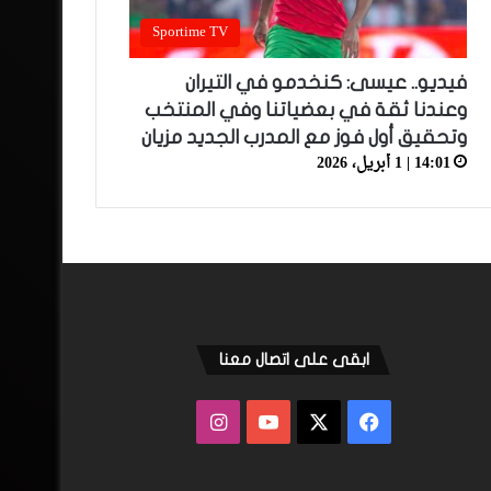
Sportime TV
فيديو.. عيسى: كنخدمو في التيران
وعندنا ثقة في بعضياتنا وفي المنتخب
وتحقيق أول فوز مع المدرب الجديد مزيان
14:01 | 1 أبريل، 2026
ابقى على اتصال معنا
فيسبوك
‫X
‫YouTube
انستقرام