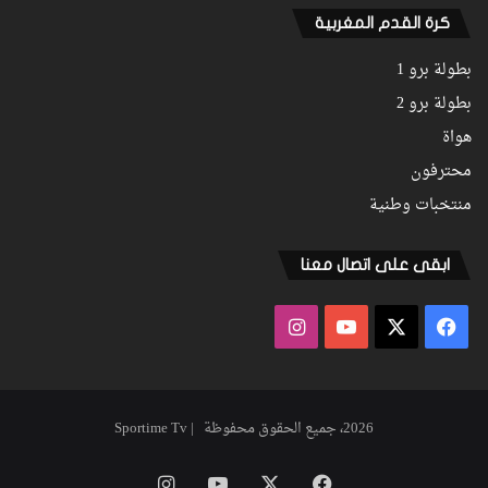
كرة القدم المغربية
بطولة برو 1
بطولة برو 2
هواة
محترفون
منتخبات وطنية
ابقى على اتصال معنا
فيسبوك
‫X
‫YouTube
انستقرام
2026، جميع الحقوق محفوظة | Sportime Tv
فيسبوك
‫X
‫YouTube
انستقرام