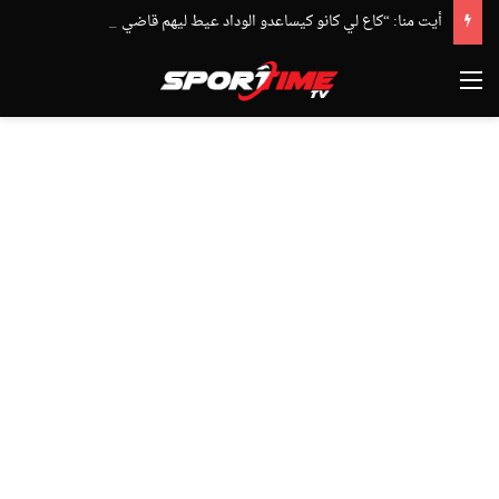
أيت منا: “كاع لي كانو كيساعدو الوداد عيط ليهم قاضي التحقيق.. دابا حتى شي واحد ما بقا باغي يعاون”
القائمة