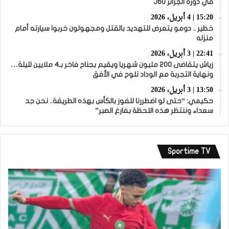
في دورة الجزائر J60
15:20 | 4 أبريل، 2026
خطير .. دومو يتعرض للتهديد بالقتل ومجهولون خربوا سيارته أمام
منزله
22:41 | 3 أبريل، 2026
زياش يتقاضى 200 مليون شهريا ويقيم بجناح فاخر بـ4 ملايين لليلة…
ونهاية التجربة مع الوداد تلوح في الأفق
13:50 | 3 أبريل، 2026
حكيمي: “حتى لو اضطررنا للفوز بالكأس بهذه الطريقة.. نحن جد
سعداء وننتظر هذه اللحظة بفارغ الصبر”
Sportime TV