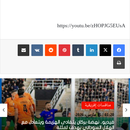
https://youtu.be/zHOPJG5EUsA
لينكدإن
بينتيريست
مشاركة عبر البريد
طباعة
منافسات إفريقية
01:20 | 15 مارس، 2026
فيديو.. نهضة بركان يتفادى الهزيمة ويتعادل مع
الهلال السوداني بهدف لمثله