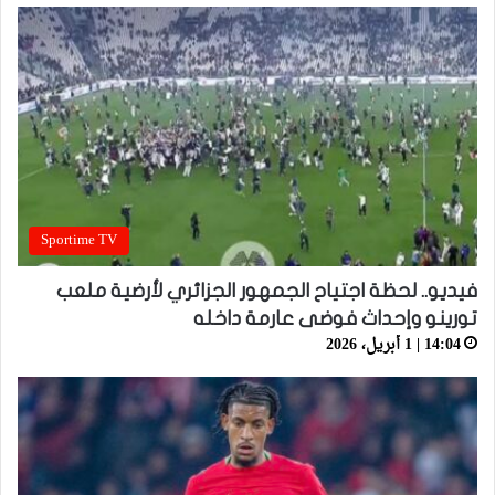
Sportime TV
فيديو.. لحظة اجتياح الجمهور الجزائري لأرضية ملعب
تورينو وإحداث فوضى عارمة داخله
14:04 | 1 أبريل، 2026