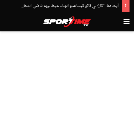
أيت منا: “كاع لي كانو كيساعدو الوداد عيط ليهم قاضي التحقيق.. دابا حتى شي واحد ما بقا باغي يعاون”
القائمة