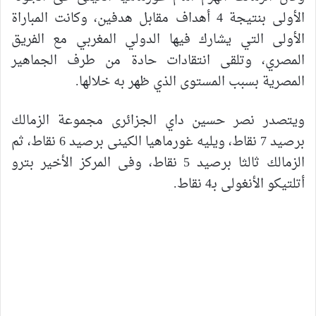
الأولى بنتيجة 4 أهداف مقابل هدفين، وكانت المباراة
الأولى التي يشارك فيها الدولي المغربي مع الفريق
المصري، وتلقى انتقادات حادة من طرف الجماهير
المصرية بسبب المستوى الذي ظهر به خلالها.
ويتصدر نصر حسين داي الجزائرى مجموعة الزمالك
برصيد 7 نقاط، ويليه غورماهيا الكينى برصيد 6 نقاط، ثم
الزمالك ثالثا برصيد 5 نقاط، وفى المركز الأخير بترو
أتلتيكو الأنغولى بـ4 نقاط
.