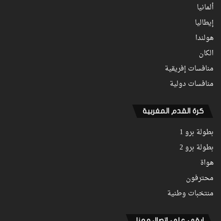
ألمانيا
إيطاليا
هولندا
الكان
منافسات إفريقية
منافسات دولية
كرة القدم المغربية
بطولة برو 1
بطولة برو 2
هواة
محترفون
منتخبات وطنية
ابقى على اتصال معنا