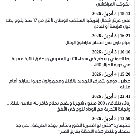
الكوكب المراكشي
18:13 | 5 أبريل، 2026
على عرش شمال إفريقيا: المنتخب الوطني لأقل من 17 سنة يتوج بطلا
دون هزيمة أو تعادل
16:21 | 5 أبريل، 2026
صراع ناري في افتتاح ماراطون الرمال
16:16 | 5 أبريل، 2026
رضا العوني يسطع في سماء التنس المغربي ويحقق ثنائية مميزة
في دورة الجزائر J60
15:20 | 4 أبريل، 2026
خطير .. دومو يتعرض للتهديد بالقتل ومجهولون خربوا سيارته أمام
منزله
22:41 | 3 أبريل، 2026
زياش يتقاضى 200 مليون شهريا ويقيم بجناح فاخر بـ4 ملايين لليلة…
ونهاية التجربة مع الوداد تلوح في الأفق
13:50 | 3 أبريل، 2026
حكيمي: “حتى لو اضطررنا للفوز بالكأس بهذه الطريقة.. نحن جد
سعداء وننتظر هذه اللحظة بفارغ الصبر”