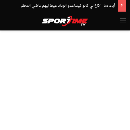
أيت منا: “كاع لي كانو كيساعدو الوداد عيط ليهم قاضي التحقيق.. دابا حتى شي واحد ما بقا باغي يعاون”
القائمة