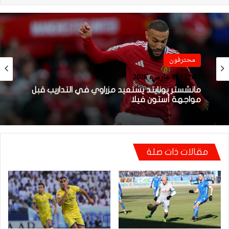
فيديو
محترفون
21:49 | 14 مارس، 2026
22:01 | 14 مارس، 2026
فيديو.. هدف أوناحي الرائع واحتفاليته التي
تتضمن رسالة لوهبي
مانشستر يونايتد يستعيد مزراوي في التداريب قبل
مواجهة أستون فيلا
مقالات ذات صلة