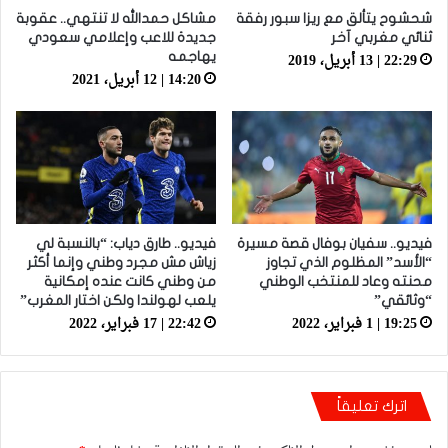
شحشوح يتألق مع ريزا سبور رفقة
مشاكل حمدالله لا تنتهي.. عقوبة
ثنائي مغربي آخر
جديدة للاعب وإعلامي سعودي
22:29 | 13 أبريل، 2019
يهاجمه
14:20 | 12 أبريل، 2021
فيديو.. سفيان بوفال قصة مسيرة
فيديو.. طارق دياب: “بالنسبة لي
“الأسد” المظلوم الذي تجاوز
زياش مش مجرد وطني وإنما أكثر
محنته وعاد للمنتخب الوطني
من وطني كانت عنده إمكانية
“وثائقي”
يلعب لهولندا ولكن اختار المغرب”
19:25 | 1 فبراير، 2022
22:42 | 17 فبراير، 2022
اترك تعليقاً