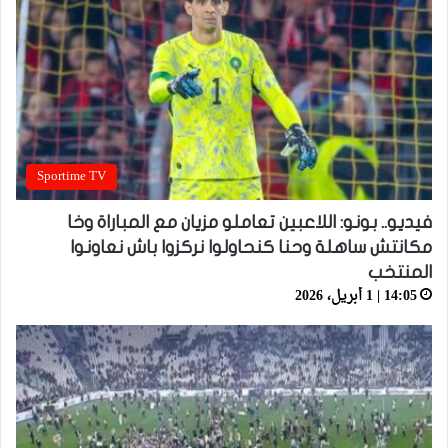
Sportime TV
فيديو.. بونو: اللاعبين تعاملو مزيان مع المباراة وخا
مكانتش ساهلة وحنا كنحاولوا نركزوا باش نعاونوا
المنتخب
14:05 | 1 أبريل، 2026