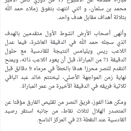
مباراة مقدمة عن الأسبوع 19 من دوري كأس الأمير
محمد بن سلمان، و التي انتهت بتفوق زملاء حمد الله
بثلاثة أهداف مقابل هدف واحد.
وأنهى أصحاب الأرض الشوط الأول متقدمين بالهدف
الذي سجله حمد الله في الدقيقة العاشرة، فيما عدل
اللاعب ريس ويليامس النتيجة للقادسية مع حلول
الدقيقة 71 من المباراة، قبل أن يعود اللاعب ذاته، ويمنح
التقدم للنصر محرزا هدفا بالخطأ في مرماه 9 دقائق قبل
نهاية زمن المواجهة الأصلي، ليختتم خالد عبد الباقي
ثلاثية فريقه في الدقيقة الأخيرة من عمر المباراة.
ومكن هذا الفوز، فريق النصر من تقليص الفارق مؤقتا عن
المتصدر الهلال لثلاث نقاط، من جانبه استقر رصيد
القادسية عند النقطة 23 في المركز التاسع.