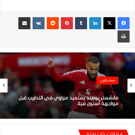
لينكدإن
بينتيريست
مشاركة عبر البريد
طباعة
محترفون
فيديو
22:01 | 14 مارس، 2026
21:49 | 14 مارس، 2026
مانشستر يونايتد يستعيد مزراوي في التداريب قبل
مواجهة أستون فيلا
فيديو.. هدف أوناحي الرائع واحتفاليته التي
مقالات ذات صلة
تتضمن رسالة لوهبي