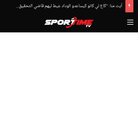
أيت منا: “كاع لي كانو كيساعدو الوداد عيط ليهم قاضي التحقيق.. دابا حتى شي واحد ما بقا باغي يعاون”
القائمة