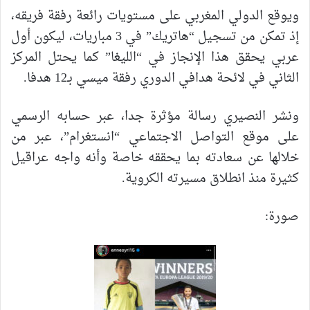
ويوقع الدولي المغربي على مستويات رائعة رفقة فريقه،
إذ تمكن من تسجيل “هاتريك” في 3 مباريات، ليكون أول
عربي يحقق هذا الإنجاز في “الليغا” كما يحتل المركز
الثاني في لائحة هدافي الدوري رفقة ميسي بـ12 هدفا.
ونشر النصيري رسالة مؤثرة جدا، عبر حسابه الرسمي
على موقع التواصل الاجتماعي “انستغرام”، عبر من
خلالها عن سعادته بما يحققه خاصة وأنه واجه عراقيل
كثيرة منذ انطلاق مسيرته الكروية.
صورة: