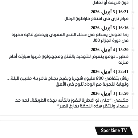
دون هزيمة أو تعادل
16:21 | 5 أبريل، 2026
صراع ناري في افتتاح ماراطون الرمال
16:16 | 5 أبريل، 2026
رضا العوني يسطع في سماء التنس المغربي ويحقق ثنائية مميزة
في دورة الجزائر J60
15:20 | 4 أبريل، 2026
خطير .. دومو يتعرض للتهديد بالقتل ومجهولون خربوا سيارته أمام
منزله
22:41 | 3 أبريل، 2026
زياش يتقاضى 200 مليون شهريا ويقيم بجناح فاخر بـ4 ملايين لليلة…
ونهاية التجربة مع الوداد تلوح في الأفق
13:50 | 3 أبريل، 2026
حكيمي: “حتى لو اضطررنا للفوز بالكأس بهذه الطريقة.. نحن جد
سعداء وننتظر هذه اللحظة بفارغ الصبر”
Sportime TV