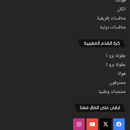
هولندا
الكان
منافسات إفريقية
منافسات دولية
كرة القدم المغربية
بطولة برو 1
بطولة برو 2
هواة
محترفون
منتخبات وطنية
ابقى على اتصال معنا
فيسبوك
‫X
‫YouTube
انستقرام