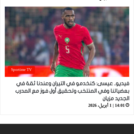
Sportime TV
فيديو.. عيسى: كنخدمو في التيران وعندنا ثقة في
بعضياتنا وفي المنتخب وتحقيق أول فوز مع المدرب
الجديد مزيان
14:01 | 1 أبريل، 2026