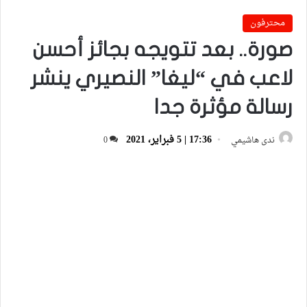
محترفون
صورة.. بعد تتويجه بجائز أحسن
لاعب في “ليغا” النصيري ينشر
رسالة مؤثرة جدا
17:36 | 5 فبراير، 2021
ندى هاشيمي
0