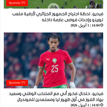
Sportime TV
فيديو.. لحظة اجتياح الجمهور الجزائري لأرضية ملعب
تورينو وإحداث فوضى عارمة داخله
14:04 | 1 أبريل، 2026
Sportime TV
فيديو.. حلحال: فخور أني مع المنتخب الوطني وسعيد
بهاد الفوز في أول ظهور ليا ومستعدين للمونديال
14:03 | 1 أبريل، 2026