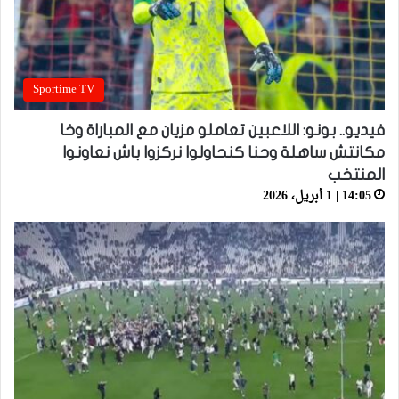
Sportime TV
فيديو.. بونو: اللاعبين تعاملو مزيان مع المباراة وخا
مكانتش ساهلة وحنا كنحاولوا نركزوا باش نعاونوا
المنتخب
14:05 | 1 أبريل، 2026