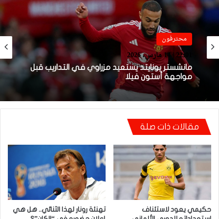
فيديو
محترفون
21:49 | 14 مارس، 2026
22:01 | 14 مارس، 2026
فيديو.. هدف أوناحي الرائع واحتفاليته التي
تتضمن رسالة لوهبي
مانشستر يونايتد يستعيد مزراوي في التداريب قبل
مواجهة أستون فيلا
مقالات ذات صلة
حكيمي يعود لاستئناف
تهنئة رونار لهذا الثنائي.. هل هي
استعداداته للدوري الألماني
إعلان حضوره في “الكان”؟