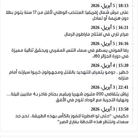
18:13 | 5 أبريل، 2026
على عرش شمال إفريقيا: المنتخب الوطني لأقل من 17 سنة يتوج بطلا
دون هزيمة أو تعادل
16:21 | 5 أبريل، 2026
صراع ناري في افتتاح ماراطون الرمال
16:16 | 5 أبريل، 2026
رضا العوني يسطع في سماء التنس المغربي ويحقق ثنائية مميزة
في دورة الجزائر J60
15:20 | 4 أبريل، 2026
خطير .. دومو يتعرض للتهديد بالقتل ومجهولون خربوا سيارته أمام
منزله
22:41 | 3 أبريل، 2026
زياش يتقاضى 200 مليون شهريا ويقيم بجناح فاخر بـ4 ملايين لليلة…
ونهاية التجربة مع الوداد تلوح في الأفق
13:50 | 3 أبريل، 2026
حكيمي: “حتى لو اضطررنا للفوز بالكأس بهذه الطريقة.. نحن جد
سعداء وننتظر هذه اللحظة بفارغ الصبر”