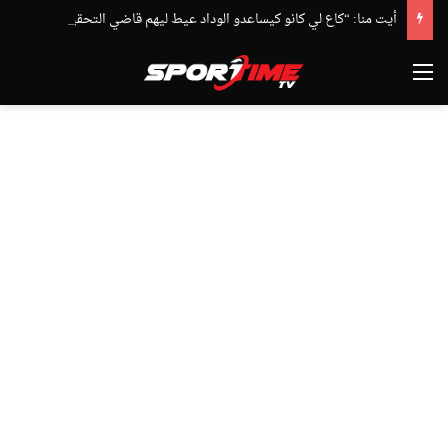
أيت منا: “كاع لي كانو كيساعدو الوداد عيط ليهم قاضي التحقيق.. دابا حتى شي واحد ما بقا باغي يعاون”
القائمة