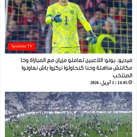
Sportime TV
فيديو.. بونو: اللاعبين تعاملو مزيان مع المباراة وخا
مكانتش ساهلة وحنا كنحاولوا نركزوا باش نعاونوا
المنتخب
14:05 | 1 أبريل، 2026