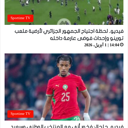
Sportime TV
فيديو.. لحظة اجتياح الجمهور الجزائري لأرضية ملعب
تورينو وإحداث فوضى عارمة داخله
14:04 | 1 أبريل، 2026
Sportime TV
فيديو.. حلحال: فخور أني مع المنتخب الوطني وسعيد