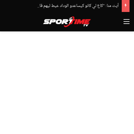
أيت منا: “كاع لي كانو كيساعدو الوداد عيط ليهم قاضي التحقيق.. دابا حتى شي واحد ما بقا باغي يعاون”
القائمة