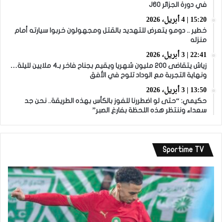
في دورة الجزائر J60
15:20 | 4 أبريل، 2026
خطير .. دومو يتعرض للتهديد بالقتل ومجهولون خربوا سيارته أمام
منزله
22:41 | 3 أبريل، 2026
زياش يتقاضى 200 مليون شهريا ويقيم بجناح فاخر بـ4 ملايين لليلة…
ونهاية التجربة مع الوداد تلوح في الأفق
13:50 | 3 أبريل، 2026
حكيمي: “حتى لو اضطررنا للفوز بالكأس بهذه الطريقة.. نحن جد
سعداء وننتظر هذه اللحظة بفارغ الصبر”
Sportime TV