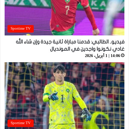
Sportime TV
فيديو.. الطالبي: قدمنا مباراة ثانية جيدة وإن شاء الله
غادي نكونوا واجدين في المونديال
14:06 | 1 أبريل، 2026
Sportime TV