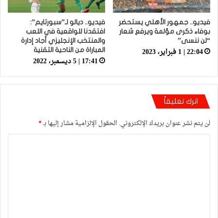
فيديو.. جمهور الأهلي يستحضر
فيديو.. ديالو لـ”سبورتايم”:
بوفاء ذكرى مؤلمة ويرفع شعار
افتقدنا للواقعية في اللعب
“لن ننسى”
والمنتخب الإنجليزي أجاد إدارة
22:04 | 1 فبراير، 2023
المباراة من الناحية التقنية
17:41 | 5 ديسمبر، 2022
اترك تعليقاً
لن يتم نشر عنوان بريدك الإلكتروني.
الحقول الإلزامية مشار إليها بـ
*
ا
ل
ت
ع
ل
ي