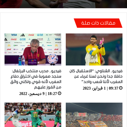
فيديو.. لحظة اجتياح الجمهور الجزائري لأرضية
ملعب تورينو وإحداث فوضى عارمة داخله
يامال: أنا مسلم وأرفض تحويل ديني إلى أداة
للسخرية في الملاعب
مقالات ذات صلة
فيديو.. الشناوي: “الاستقبال كان
فيديو.. مدرب ⁧‫منتخب البرتغال‬⁩:
حافلا جدا ونحن لسنا غرباء عن
سنجد صعوبة في اختراق دفاع
المغرب لأننا شعب واحد”
المغرب لأنه قوي ولكني واثق
09:37 | 1 فبراير، 2023
من الفوز عليهم
18:27 | 9 ديسمبر، 2022