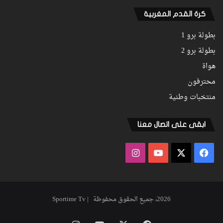
كرة القدم المغربية
بطولة برو 1
بطولة برو 2
هواة
محترفون
منتخبات وطنية
ابقى على اتصال معنا
فيسبوك
‫X
‫YouTube
انستقرام
2026، جميع الحقوق محفوظة | Sportime Tv