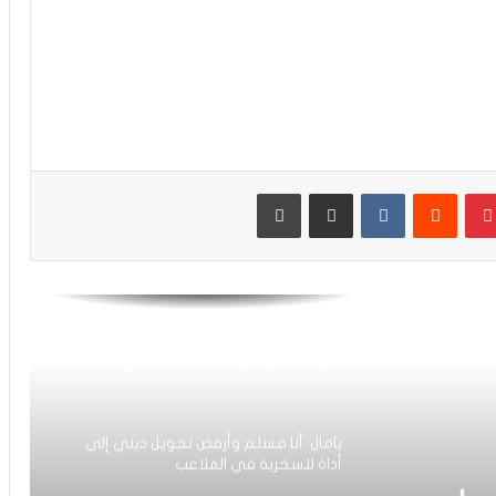
صور.. لحظات تتويج المنتخب الوطني لأقل
من 20 سنة بكأس العالم على حساب
الأرجنتين
فيديو..معما يستمتع بلحظات المجد بعد
تتويجه بجائزة أفضل لاعب وبطل العالم
لأقل من 20 سنة
بينتيريست
مشاركة عبر البريد
طباعة
فيديو.. فرحة تاريخية.. لحظات استثنائية
رافق تتويج المنتخب الوطني بلقب كأس
العالم لأقل من 20 سنة
Recent Racism Controversies in Spain
Strengthen Morocco’s case for the
2030 World Cup Final
يامال: أنا مسلم وأرفض تحويل ديني إلى
أداة للسخرية في الملاعب