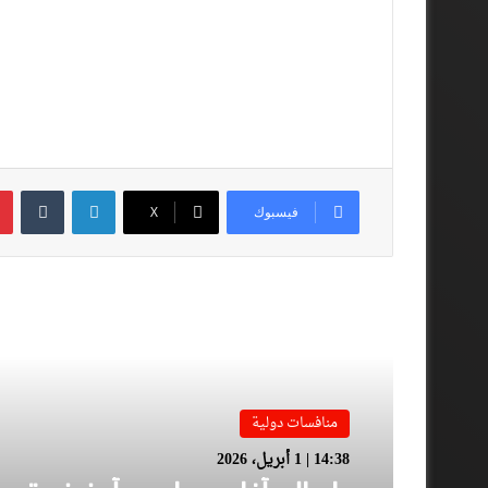
لينكدإن
فيسبوك
‫X
أقرأ المزيد
منافسات دولية
14:38 | 1 أبريل، 2026