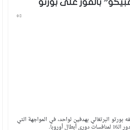
بيكو” بالفوز على بورتو
0
ه بورتو البرتغالي بهدفين لواحد، في المواجهة التي
 أوروبا.