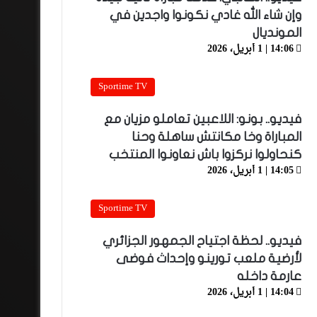
وإن شاء الله غادي نكونوا واجدين في
المونديال
14:06 | 1 أبريل، 2026
Sportime TV
فيديو.. بونو: اللاعبين تعاملو مزيان مع
المباراة وخا مكانتش ساهلة وحنا
كنحاولوا نركزوا باش نعاونوا المنتخب
14:05 | 1 أبريل، 2026
Sportime TV
فيديو.. لحظة اجتياح الجمهور الجزائري
لأرضية ملعب تورينو وإحداث فوضى
عارمة داخله
14:04 | 1 أبريل، 2026