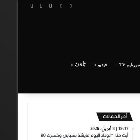
تسجيل الدخول
مقال عشوائي
إضافة عمود جا
ورتايم TV
فيديو
بْلْخَفّ
أخر المقالات
19:17 | 8 أبريل، 2026
أيت منا: “الوداد اليوم عايشة بسبابي وخسرت 20