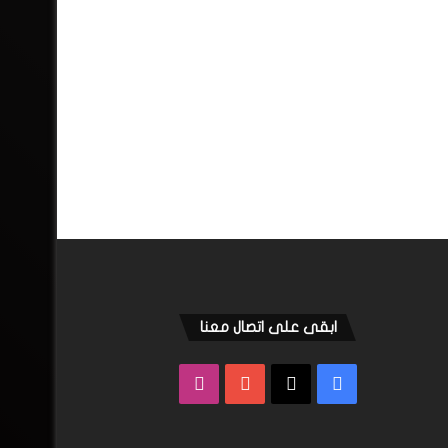
ابقى على اتصال معنا
فيسبوك
‫X
‫YouTube
انستقرام