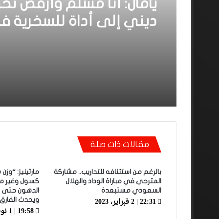
يامال: أنا مسلم وأرفض تح
ديني إلى أداة للسخرية ف
الملاعب
مقالات ذات صلة
بالرغم من استئنافه للتداريب.. مشاركة
مارتينيز: “وزن ه
المترجي في مباراة الوداد والهلال
كسول وغير م
السعودي مستبعدة
الدهون حتى 
22:31 | 2 فبراير، 2023
ويحدث الفارق
19:58 | 1 نوفمبر، 2022