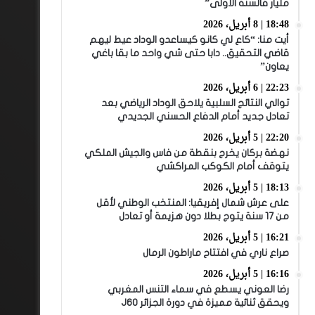
مليار فالسنة الأولى”
18:48 | 8 أبريل، 2026
أيت منا: “كاع لي كانو كيساعدو الوداد عيط ليهم
قاضي التحقيق.. دابا حتى شي واحد ما بقا باغي
يعاون”
22:23 | 6 أبريل، 2026
توالي النتائج السلبية يلاحق الوداد الرياضي بعد
تعادل جديد أمام الدفاع الحسني الجديدي
22:20 | 5 أبريل، 2026
نهضة بركان يخرج بنقطة من فاس والجيش الملكي
يتوقف أمام الكوكب المراكشي
18:13 | 5 أبريل، 2026
على عرش شمال إفريقيا: المنتخب الوطني لأقل
من 17 سنة يتوج بطلا دون هزيمة أو تعادل
16:21 | 5 أبريل، 2026
صراع ناري في افتتاح ماراطون الرمال
16:16 | 5 أبريل، 2026
رضا العوني يسطع في سماء التنس المغربي
ويحقق ثنائية مميزة في دورة الجزائر J60