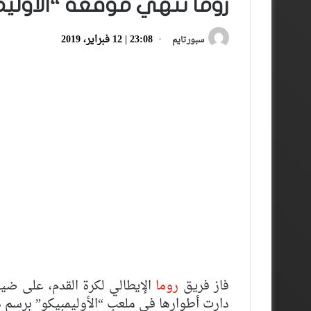
روما تنهي موقعة “الأوليم
23:08 | 12 فبراير، 2019
سبورتايم
فاز فريق
روما
الإيطالي لكرة القدم، على ضيف
دارت أطوارها في ملعب “الأوليمبيكو” برسم دور الـ16 لمنافسات دوري أبطال