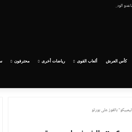
ساعدو الوداد عيط ليهم قاضي التحقيق.. دابا حتى شي واحد ما بقا باغي يعاون”
كأس العرش
ألعاب القوى
رياضات أخرى
محترفون
سب
يمبيكو” بالفوز على بورتو