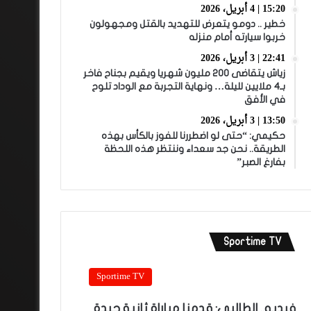
15:20 | 4 أبريل، 2026
خطير .. دومو يتعرض للتهديد بالقتل ومجهولون
خربوا سيارته أمام منزله
22:41 | 3 أبريل، 2026
زياش يتقاضى 200 مليون شهريا ويقيم بجناح فاخر
بـ4 ملايين لليلة… ونهاية التجربة مع الوداد تلوح
في الأفق
13:50 | 3 أبريل، 2026
حكيمي: “حتى لو اضطررنا للفوز بالكأس بهذه
الطريقة.. نحن جد سعداء وننتظر هذه اللحظة
بفارغ الصبر”
Sportime TV
Sportime TV
فيديو.. الطالبي: قدمنا مباراة ثانية جيدة