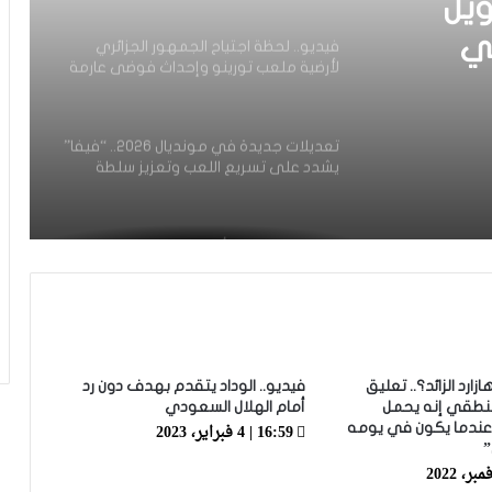
ويل
ي
فيديو.. لحظة اجتياح الجمهور الجزائري
لأرضية ملعب تورينو وإحداث فوضى عارمة
داخله
تعديلات جديدة في مونديال 2026.. “فيفا”
يشدد على تسريع اللعب وتعزيز سلطة
الحكم
القنوات الناقلة لكأس العرب 2025 في
الشرق الأوسط والمغرب العربي | ترددات
وقنوات البث
فيديو.. مغينيا: كنا نستحقوا أكثر وهاد
البنات الوقت هو للي غادي يشفع حيت
ازارد الزائد؟.. تعليق
فيديو.. الوداد يتقدم بهدف دون رد
خاصهم غير التجربة
نطقي إنه يحمل
أمام الهلال السعودي
16:59 | 4 فبراير، 2023
عندما يكون في يومه
فيديو.. طفل من الشيلي يصرخ من الفرح
”
بعد أن أهداه معما حذاءه الرياض