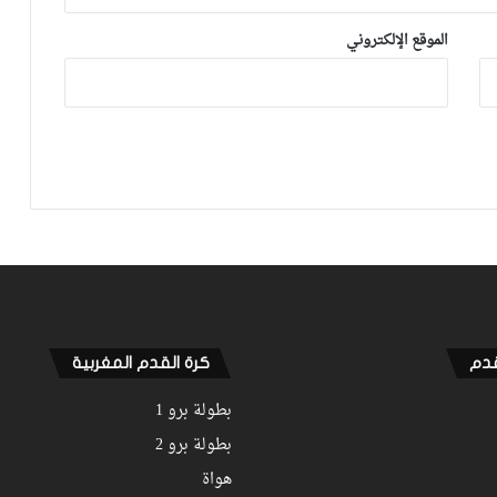
الموقع الإلكتروني
فيديو.. لحظة اجتياح الجمهور الجزائري
لأرضية ملعب تورينو وإحداث فوضى عارمة
داخله
تعديلات جديدة في مونديال 2026.. “فيفا”
يشدد على تسريع اللعب وتعزيز سلطة
الحكم
القنوات الناقلة لكأس العرب 2025 في
الشرق الأوسط والمغرب العربي | ترددات
وقنوات البث
قدم
كرة القدم المغربية
بطولة برو 1
بطولة برو 2
هواة