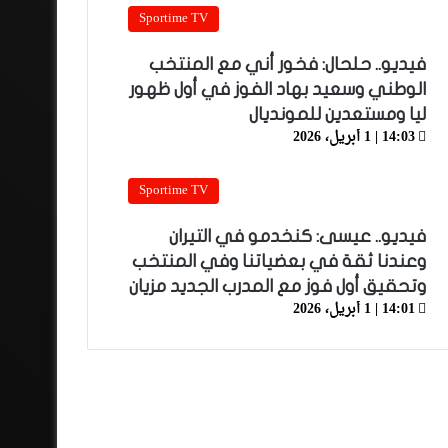
Sportime TV
فيديو.. حلحال: فخور أني مع المنتخب
الوطني وسعيد بهاد الفوز في أول ظهور
ليا ومستعدين للمونديال
14:03 | 1 أبريل، 2026
Sportime TV
فيديو.. عيسى: كنخدمو في التيران
وعندنا ثقة في بعضياتنا وفي المنتخب
وتحقيق أول فوز مع المدرب الجديد مزيان
14:01 | 1 أبريل، 2026