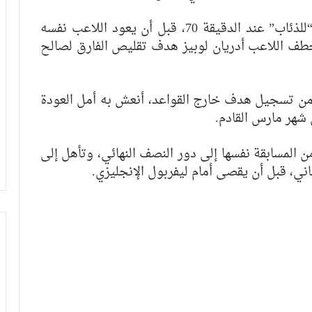
وسجل اللاعب نيكولو زانيولو الهدف الأول “للذئاب” عند الدقيقة 70، قبل أن يعود اللاعب نفسه
 النتيجة بهدف ثان في الدقيقة 76، وخطف اللاعب أدريان لوبيز هدف تقليص الفارق لصالح
من تسجيل هدف خارج القواعد، أنعش به أمل العودة
 شهر مارس القادم.
المسابقة نفسها إلى دور النصف النهائي، وتأهل إلى
ي، قبل أن يقصى أمام ليفربول الإنجليزي.
فيديو.. مغينيا: كنا نستحقوا أكثر وهاد
البنات الوقت هو للي غادي يشفع حيت
خاصهم غير التجربة
فيديو.. طفل من الشيلي يصرخ من الفرح
بعد أن أهداه معما حذاءه الرياض