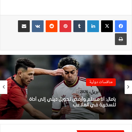
لينكدإن
بينتيريست
مشاركة عبر البريد
طباعة
Sportime TV
منافسات دولية
14:04 | 1 أبريل، 2026
14:38 | 1 أبريل، 2026
فيديو.. لحظة اجتياح الجمهور الجزائري لأرضية
ملعب تورينو وإحداث فوضى عارمة داخله