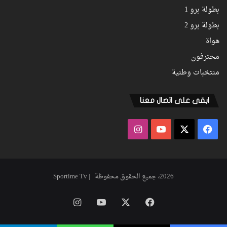
بطولة برو 1
بطولة برو 2
هواة
محترفون
منتخبات وطنية
ابقى على اتصال معنا
فيسبوك
‫X
‫YouTube
انستقرام
2026، جميع الحقوق محفوظة | Sportime Tv
فيسبوك
‫X
‫YouTube
انستقرام