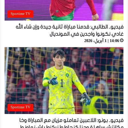
Sportime TV
فيديو.. الطالبي: قدمنا مباراة ثانية جيدة وإن شاء الله
غادي نكونوا واجدين في المونديال
14:06 | 1 أبريل، 2026
Sportime TV
فيديو.. بونو: اللاعبين تعاملو مزيان مع المباراة وخا
مكانتش ساهلة وحنا كنحاولوا نركزوا باش نعاونوا