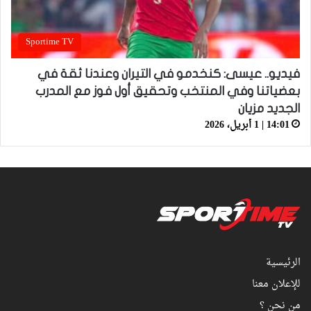
Sportime TV
فيديو.. عيسى: كنخدمو في التيران وعندنا ثقة في
بعضياتنا وفي المنتخب وتحقيق أول فوز مع المدرب
الجديد مزيان
14:01 | 1 أبريل، 2026
الرئيسية
للإعلان معنا
من نحن ؟