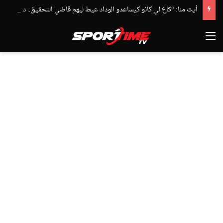
أيت منا: “كاع لي كانو كيساعدو الوداد عيط ليهم قاضي التحقيق.. دابا حتى شي واحد ما بقا باغي يعاون”
القائمة