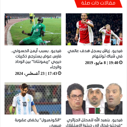
مقالات ذات صلة
يامال: أنا مسلم وأرفض تحويل ديني إلى أداة
للسخرية في الملاعب
فيديو.. زياش يسجل هدف عالمي
فيديو.. بسبب أيمن الحسوني..
في شباك توتنهام
فارس عوض يسترجع ذكريات
19:40 | 8 مايو، 2019
ديربي “ريمونتادا” بين الوداد
والرجاء
17:43 | 23 أغسطس، 2024
فيديو.. بنعبد الله للمحلل الجزائري
“الكونمبول” يخفض عقوبة
“فرحتو فحال إلى جبتوا الاستقلال
ميسي