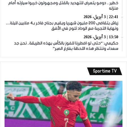
خطير .. دومو يتعرض للتهديد بالقتل ومجهولون خربوا سيارته أمام
منزله
22:41 | 3 أبريل، 2026
زياش يتقاضى 200 مليون شهريا ويقيم بجناح فاخر بـ4 ملايين لليلة…
ونهاية التجربة مع الوداد تلوح في الأفق
13:50 | 3 أبريل، 2026
حكيمي: “حتى لو اضطررنا للفوز بالكأس بهذه الطريقة.. نحن جد
سعداء وننتظر هذه اللحظة بفارغ الصبر”
Sportime TV