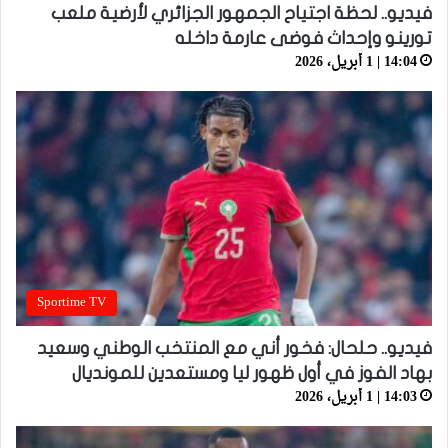
فيديو.. لحظة اجتياح الجمهور الجزائري لأرضية ملعب
تورينو وإحداث فوضى عارمة داخله
14:04 | 1 أبريل، 2026
Sportime TV
فيديو.. حلحال: فخور أني مع المنتخب الوطني وسعيد
بهاد الفوز في أول ظهور ليا ومستعدين للمونديال
14:03 | 1 أبريل، 2026