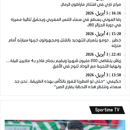
صراع ناري في افتتاح ماراطون الرمال
16:16 | 5 أبريل، 2026
رضا العوني يسطع في سماء التنس المغربي ويحقق ثنائية مميزة
في دورة الجزائر J60
15:20 | 4 أبريل، 2026
خطير .. دومو يتعرض للتهديد بالقتل ومجهولون خربوا سيارته أمام
منزله
22:41 | 3 أبريل، 2026
زياش يتقاضى 200 مليون شهريا ويقيم بجناح فاخر بـ4 ملايين لليلة…
ونهاية التجربة مع الوداد تلوح في الأفق
13:50 | 3 أبريل، 2026
حكيمي: “حتى لو اضطررنا للفوز بالكأس بهذه الطريقة.. نحن جد
سعداء وننتظر هذه اللحظة بفارغ الصبر”
Sportime TV