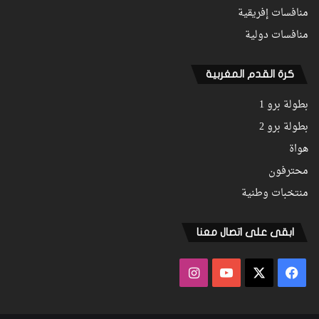
منافسات إفريقية
منافسات دولية
كرة القدم المغربية
بطولة برو 1
بطولة برو 2
هواة
محترفون
منتخبات وطنية
ابقى على اتصال معنا
فيسبوك
‫X
‫YouTube
انستقرام