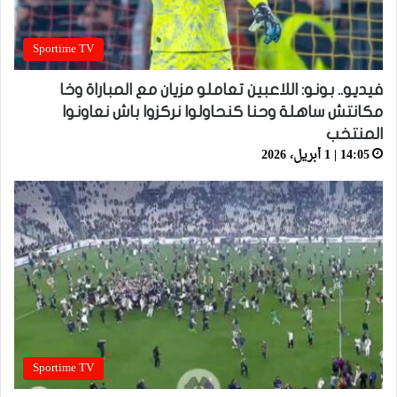
Sportime TV
فيديو.. بونو: اللاعبين تعاملو مزيان مع المباراة وخا
مكانتش ساهلة وحنا كنحاولوا نركزوا باش نعاونوا
المنتخب
14:05 | 1 أبريل، 2026
Sportime TV