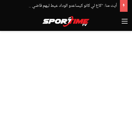
أيت منا: “كاع لي كانو كيساعدو الوداد عيط ليهم قاضي التحقيق.. دابا حتى شي واحد ما بقا باغي يعاون”
القائمة