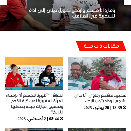
Sportime TV
14:38 | 1 أبريل، 2026
14:04 | 1 أبريل، 2026
يامال: أنا مسلم وأرفض تحويل ديني إلى أداة
للسخرية في الملاعب
فيديو.. لحظة اجتياح الجمهور الجزائري لأرضية
ملعب تورينو وإحداث فوضى عارمة داخله
مقالات ذات صلة
فيديو.. مشجع رجاوي: أنا جاي
النقاش: “أظهرنا للجميع أن بإمكان
نشجع الوداد بثوب الرجاء
المرأة المغربية لعب كرة القدم
18:39 | 20 يونيو، 2025
وتحقيق إنجازات جيدة يسجلها
التاريخ”
08:44 | 2 أغسطس، 2023