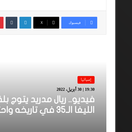
لينكدإن
فيسبوك
‫X
أقرأ المزيد
إسبانيا
19:30 | 30 أبريل، 2022
فيديو.. ريال مدريد يتوج بل
الليغا الـ35 في تاريخه 
رائعة في سانتياغو بيرنابي