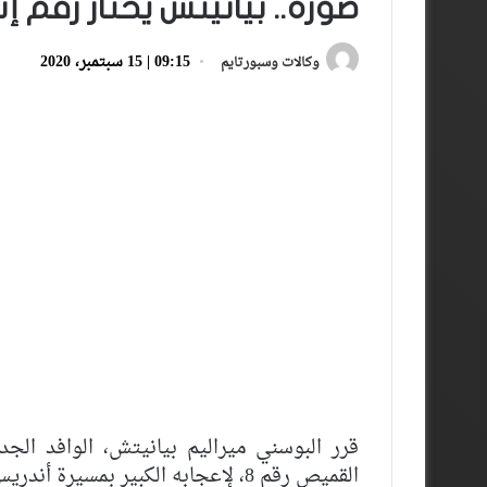
صورة.. بيانيتش يختار رقم إن
09:15 | 15 سبتمبر، 2020
وكالات وسبورتايم
قرر البوسني ميراليم بيانيتش، الوافد الجد
القميص رقم 8، لإعجابه الكبير بمسيرة أندريس إنييستا، أحد أساطير النادي “الكتالوني”.