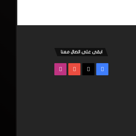
ابقى على اتصال معنا
فيسبوك
‫X
‫YouTube
انستقرام