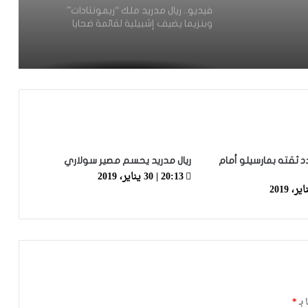
فيديو.. ريال مدريد ملك “ريمونتادات”
وبنزيما يضيف إشبيلية لقائمة ضحايا
الملكي
فيديو.. بعد انهزامه في 5 مباريات
“كلاسيكو” متتالية.. “البلوغرانا” يقسو
على الملكي برباعية نظيفة في ليلة غاب
فيها بنزيما
فيديو.. لحظة إصابة لاعب بعصا معدنية في
رأسه.. الحادثة تسبَّبت في إيقاف مباراة
دد ثقته بمارسيلو أمام
ريال مدريد يحسم مصير سولاري
بيتيس وإشبيلية بكأس إسبانيا
20:13 | 30 يناير، 2019
فيديو.. الزلزولي يصدم جامعة الكرة ويختار
اللعب للمنتخب الإسباني عوض حمل
قميص “الأسود”
فيديو.. شاهد كيف عامل أخوماش لاعب
برشلونة المغاربة الذين تجمهروا حول
سيارته
 بـ
*