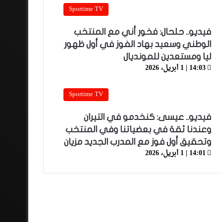
Sportime TV
فيديو.. حلحال: فخور أني مع المنتخب
الوطني وسعيد بهاد الفوز في أول ظهور
ليا ومستعدين للمونديال
14:03 | 1 أبريل، 2026
Sportime TV
فيديو.. عيسى: كنخدمو في التيران
وعندنا ثقة في بعضياتنا وفي المنتخب
وتحقيق أول فوز مع المدرب الجديد مزيان
14:01 | 1 أبريل، 2026