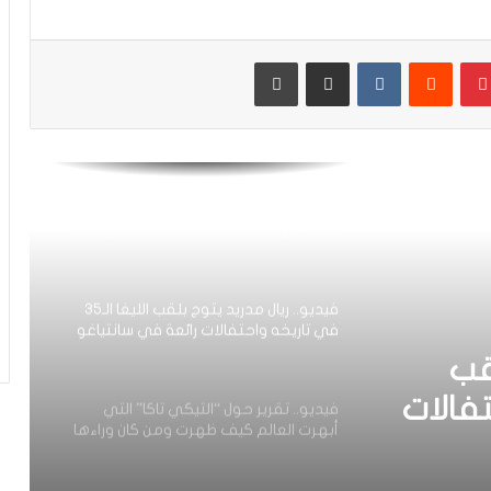
صحيفة ماركا: “أخوماش قال لا للمغرب
ويريد حمل ألوان المنتخب الإسباني”
بينتيريست
مشاركة عبر البريد
طباعة
فيديو.. شاهد انبهار الإعلام العربي
بمستوى أخوماش والزلزولي وحديثهم عن
ثورة ومشروع تشافي
فيديو.. جوسيب بيدروريل: إدارة ريال مدريد
ترغب في التكفل بالطفل اليتيم الذي فقد
أهله في زلزال المغرب
فيديو.. ريال مدريد يتوج بلقب الليغا الـ35
في تاريخه واحتفالات رائعة في سانتياغو
بيرنابيو
قب
واحتفالات
فيديو.. تقرير حول “التيكي تاكا” التي
أبهرت العالم كيف ظهرت ومن كان وراءها
و