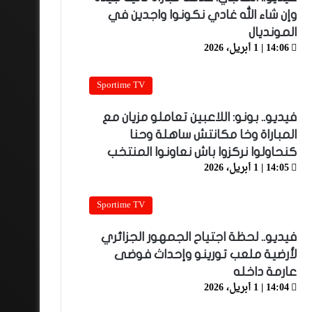
وإن شاء الله غادي نكونوا واجدين في
المونديال
14:06 | 1 أبريل، 2026
Sportime TV
فيديو.. بونو: اللاعبين تعاملو مزيان مع
المباراة وخا مكانتش ساهلة وحنا
كنحاولوا نركزوا باش نعاونوا المنتخب
14:05 | 1 أبريل، 2026
Sportime TV
فيديو.. لحظة اجتياح الجمهور الجزائري
لأرضية ملعب تورينو وإحداث فوضى
عارمة داخله
14:04 | 1 أبريل، 2026