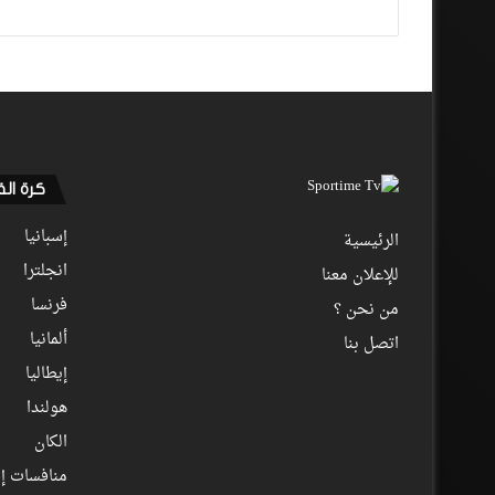
كرة ال
إسبانيا
الرئيسية
انجلترا
للإعلان معنا
فرنسا
من نحن ؟
ألمانيا
اتصل بنا
إيطاليا
هولندا
الكان
منافسات إف