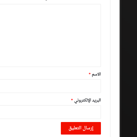
ا
ل
ت
ع
ل
ي
ق
*
الاسم
*
البريد الإلكتروني
*