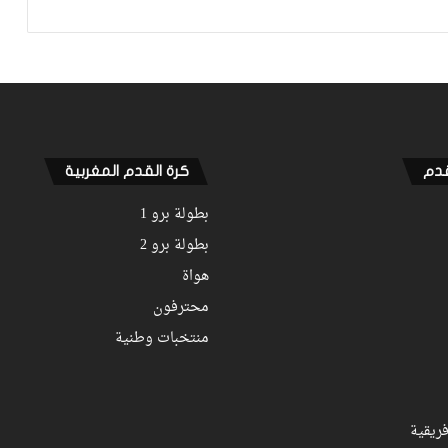
فيديو.. ريال مدريد ملك “ريمونتادات”
وبنزيما يضيف إشبيلية لقائمة ضحايا
الملكي
فيديو.. بعد انهزامه في 5 مباريات
“كلاسيكو” متتالية.. “البلوغرانا” يقسو
على الملكي برباعية نظيفة في ليلة غاب
قدم
كرة القدم المغربية
فيها بنزيما
بطولة برو 1
بطولة برو 2
هواة
محترفون
منتخبات وطنية
ريقية