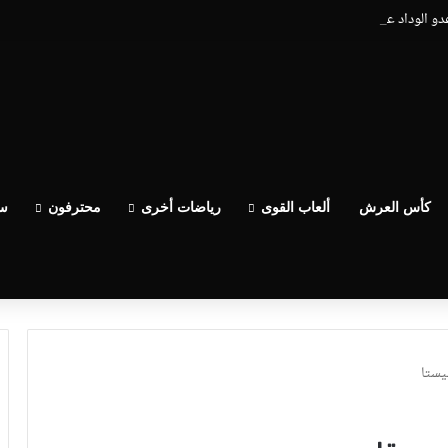
عدو الوداد عيط ليهم قاضي التحقيق.. دابا حتى شي واحد ما بقا باغي يعاون”
كأس العرش
ألعاب القوى
رياضات أخرى
محترفون
سب
يستا