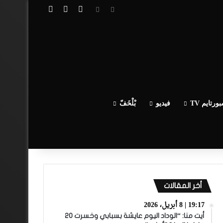
تسجيل الدخول
مقال عشوائي
إضافة عمود جا
ورتايم TV
فيديو
بْلْخَفّ
أخر المقالات
19:17 | 8 أبريل، 2026
أيت منا: “الوداد اليوم عايشة بسبابي وخسرت 20