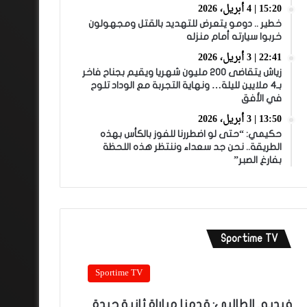
15:20 | 4 أبريل، 2026
خطير .. دومو يتعرض للتهديد بالقتل ومجهولون
خربوا سيارته أمام منزله
22:41 | 3 أبريل، 2026
زياش يتقاضى 200 مليون شهريا ويقيم بجناح فاخر
بـ4 ملايين لليلة… ونهاية التجربة مع الوداد تلوح
في الأفق
13:50 | 3 أبريل، 2026
حكيمي: “حتى لو اضطررنا للفوز بالكأس بهذه
الطريقة.. نحن جد سعداء وننتظر هذه اللحظة
بفارغ الصبر”
Sportime TV
Sportime TV
فيديو.. الطالبي: قدمنا مباراة ثانية جيدة