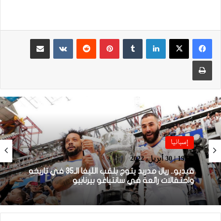
لينكدإن
بينتيريست
مشاركة عبر البريد
طباعة
إسبانيا
إسبانيا
00:55 | 19 أبريل، 2022
19:30 | 30 أبريل، 2022
فيديو.. تقرير حول “التيكي تاكا” التي أبهرت العالم
كيف ظهرت ومن كان وراءها