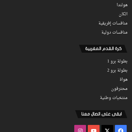
هولندا
الكان
منافسات إفريقية
منافسات دولية
كرة القدم المغربية
بطولة برو 1
بطولة برو 2
هواة
محترفون
منتخبات وطنية
ابقى على اتصال معنا
فيسبوك
‫X
‫YouTube
انستقرام