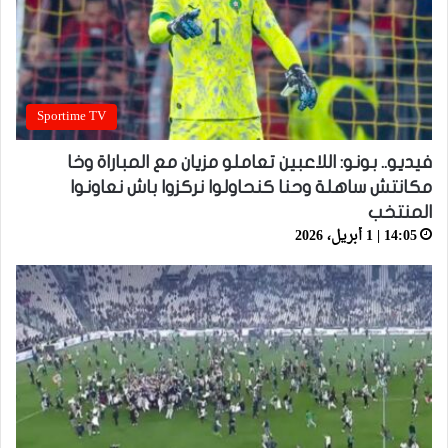
Sportime TV
فيديو.. بونو: اللاعبين تعاملو مزيان مع المباراة وخا
مكانتش ساهلة وحنا كنحاولوا نركزوا باش نعاونوا
المنتخب
14:05 | 1 أبريل، 2026