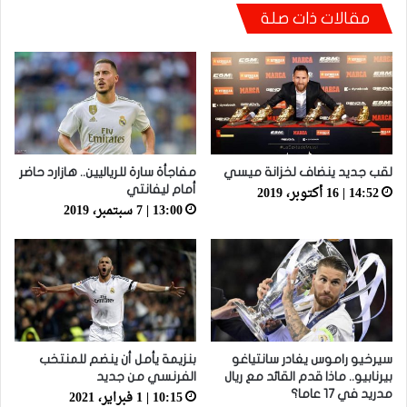
مقالات ذات صلة
فيديو.. ريال مدريد يتوج بلقب الليغا الـ35 في تاريخه
واحتفالات رائعة في سانتياغو بيرنابيو
لقب جديد ينضاف لخزانة ميسي
مفاجأة سارة للرياليين.. هازارد حاضر
14:52 | 16 أكتوبر، 2019
أمام ليفانتي
13:00 | 7 سبتمبر، 2019
سيرخيو راموس يغادر سانتياغو
بنزيمة يأمل أن ينضم للمنتخب
بيرنابيو.. ماذا قدم القائد مع ريال
الفرنسي من جديد
10:15 | 1 فبراير، 2021
مدريد في 17 عاما؟