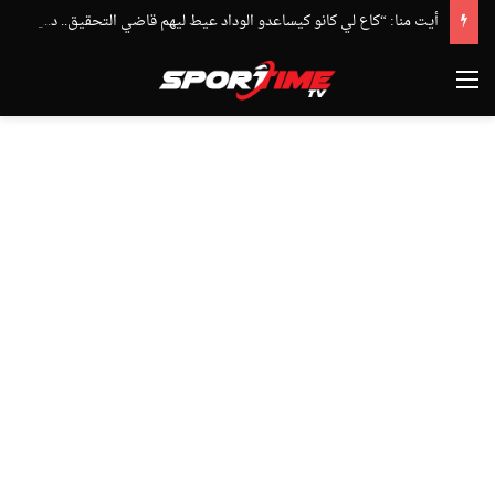
أيت منا: “كاع لي كانو كيساعدو الوداد عيط ليهم قاضي التحقيق.. دابا حتى شي واحد ما بقا باغي يعاون”
القائمة