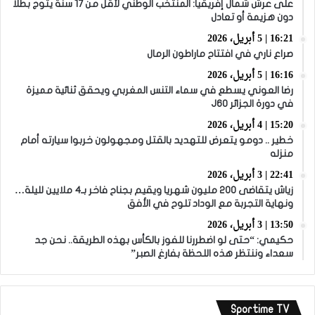
على عرش شمال إفريقيا: المنتخب الوطني لأقل من 17 سنة يتوج بطلا
دون هزيمة أو تعادل
16:21 | 5 أبريل، 2026
صراع ناري في افتتاح ماراطون الرمال
16:16 | 5 أبريل، 2026
رضا العوني يسطع في سماء التنس المغربي ويحقق ثنائية مميزة
في دورة الجزائر J60
15:20 | 4 أبريل، 2026
خطير .. دومو يتعرض للتهديد بالقتل ومجهولون خربوا سيارته أمام
منزله
22:41 | 3 أبريل، 2026
زياش يتقاضى 200 مليون شهريا ويقيم بجناح فاخر بـ4 ملايين لليلة…
ونهاية التجربة مع الوداد تلوح في الأفق
13:50 | 3 أبريل، 2026
حكيمي: “حتى لو اضطررنا للفوز بالكأس بهذه الطريقة.. نحن جد
سعداء وننتظر هذه اللحظة بفارغ الصبر”
Sportime TV