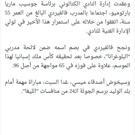
وعقدت إدارة النادي الكتالوني برئاسة جوسيب ماريا
بارتوميو، اجتماعا بالمدرب فالفيردي البالغ من العمر 55
سنة، اتفقوا من خلاله على استمرار هذا الأخير في تولي
الإدارة الفنية للنادي.
ونجح فالفيردي في بصم اسمه ضمن لائحة مدربي
“البلوغرانا”، خصوصا بعد تحقيقه كأس ملك إسبانيا لهذا
الموسم، علاوة على فوزه في 65 مواجهة من أصل 96.
وسيخوض أصدقاء ميسي، غدا السبت، مباراة مهمة أمام
بلد الوليد برسم الجولة الـ24 من منافسات ”الليغا”.