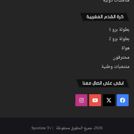
منافسات دولية
كرة القدم المغربية
بطولة برو 1
بطولة برو 2
هواة
محترفون
منتخبات وطنية
ابقى على اتصال معنا
فيسبوك
‫X
‫YouTube
انستقرام
2026، جميع الحقوق محفوظة | Sportime Tv