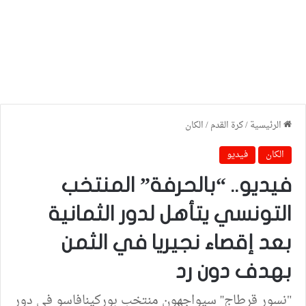
الرئيسية
/
كرة القدم
/
الكان
الكان
فيديو
فيديو.. “بالحرفة” المنتخب
التونسي يتأهل لدور الثمانية
بعد إقصاء نجيريا في الثمن
بهدف دون رد
"نسور قرطاج'' سيواجهون منتخب بوركينافاسو في دور