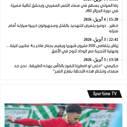
رضا العوني يسطع في سماء التنس المغربي ويحقق ثنائية مميزة
في دورة الجزائر J60
15:20 | 4 أبريل، 2026
خطير .. دومو يتعرض للتهديد بالقتل ومجهولون خربوا سيارته أمام
منزله
22:41 | 3 أبريل، 2026
زياش يتقاضى 200 مليون شهريا ويقيم بجناح فاخر بـ4 ملايين لليلة…
ونهاية التجربة مع الوداد تلوح في الأفق
13:50 | 3 أبريل، 2026
حكيمي: “حتى لو اضطررنا للفوز بالكأس بهذه الطريقة.. نحن جد
سعداء وننتظر هذه اللحظة بفارغ الصبر”
Sportime TV