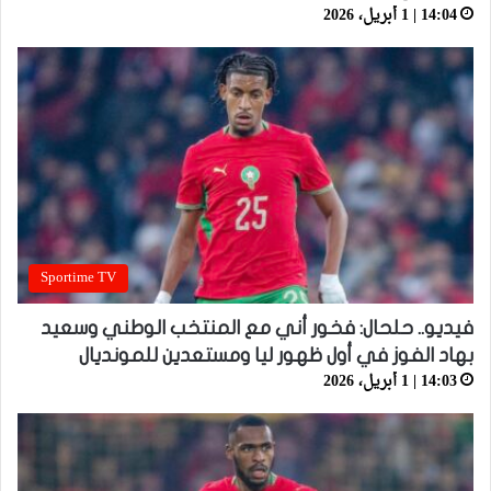
14:04 | 1 أبريل، 2026
Sportime TV
فيديو.. حلحال: فخور أني مع المنتخب الوطني وسعيد
بهاد الفوز في أول ظهور ليا ومستعدين للمونديال
14:03 | 1 أبريل، 2026