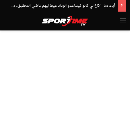
أيت منا: “كاع لي كانو كيساعدو الوداد عيط ليهم قاضي التحقيق.. دابا حتى شي واحد ما بقا باغي يعاون”
القائمة