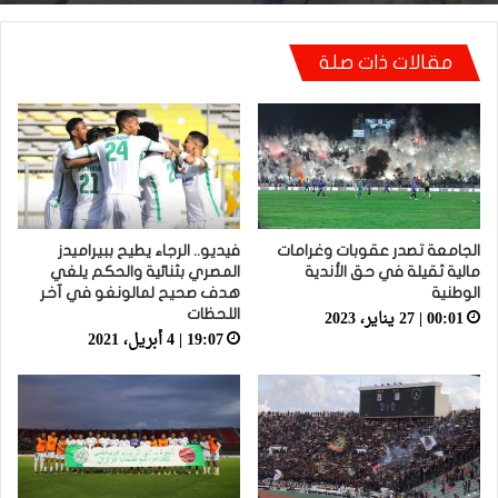
مقالات ذات صلة
أيت منا: “كاع لي كانو كيساعدو الوداد عيط ليهم
قاضي التحقيق.. دابا حتى شي واحد ما بقا باغي
يعاون”
الجامعة تصدر عقوبات وغرامات
فيديو.. الرجاء يطيح ببيراميدز
مالية ثقيلة في حق الأندية
المصري بثنائية والحكم يلغي
الوطنية
هدف صحيح لمالونغو في آخر
00:01 | 27 يناير، 2023
اللحظات
19:07 | 4 أبريل، 2021