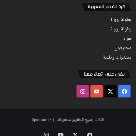
كرة القدم المغربية
بطولة برو 1
بطولة برو 2
هواة
محترفون
منتخبات وطنية
ابقى على اتصال معنا
فيسبوك
‫X
‫YouTube
انستقرام
2026، جميع الحقوق محفوظة | Sportime Tv
فيسبوك
‫X
‫YouTube
انستقرام