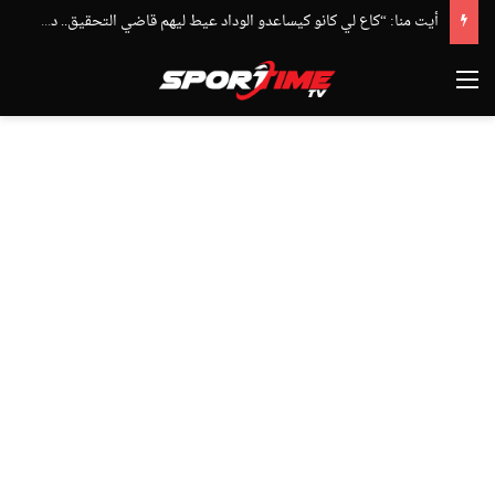
أيت منا: “كاع لي كانو كيساعدو الوداد عيط ليهم قاضي التحقيق.. دابا حتى شي واحد ما بقا باغي يعاون”
القائمة