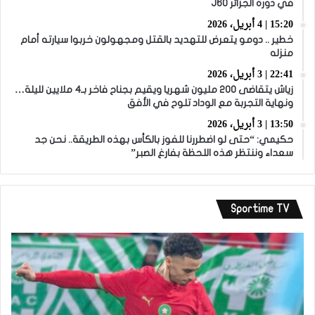
في دورة الجزائر J60
15:20 | 4 أبريل، 2026
خطير .. دومو يتعرض للتهديد بالقتل ومجهولون خربوا سيارته أمام
منزله
22:41 | 3 أبريل، 2026
زياش يتقاضى 200 مليون شهريا ويقيم بجناح فاخر بـ4 ملايين لليلة…
ونهاية التجربة مع الوداد تلوح في الأفق
13:50 | 3 أبريل، 2026
حكيمي: “حتى لو اضطررنا للفوز بالكأس بهذه الطريقة.. نحن جد
سعداء وننتظر هذه اللحظة بفارغ الصبر”
Sportime TV