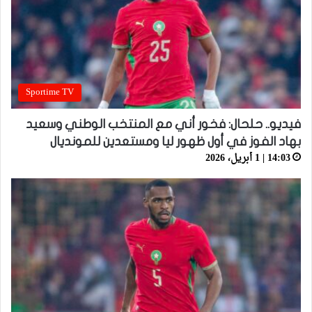
Sportime TV
فيديو.. حلحال: فخور أني مع المنتخب الوطني وسعيد
بهاد الفوز في أول ظهور ليا ومستعدين للمونديال
14:03 | 1 أبريل، 2026