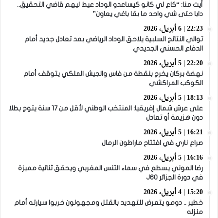
أيت منا: “كاع لي كانو كيساعدو الوداد عيط ليهم قاضي التحقيق..
دابا حتى شي واحد ما بقا باغي يعاون”
22:23 | 6 أبريل، 2026
توالي النتائج السلبية يلاحق الوداد الرياضي بعد تعادل جديد أمام
الدفاع الحسني الجديدي
22:20 | 5 أبريل، 2026
نهضة بركان يخرج بنقطة من فاس والجيش الملكي يتوقف أمام
الكوكب المراكشي
18:13 | 5 أبريل، 2026
على عرش شمال إفريقيا: المنتخب الوطني لأقل من 17 سنة يتوج بطلا
دون هزيمة أو تعادل
16:21 | 5 أبريل، 2026
صراع ناري في افتتاح ماراطون الرمال
16:16 | 5 أبريل، 2026
رضا العوني يسطع في سماء التنس المغربي ويحقق ثنائية مميزة
في دورة الجزائر J60
15:20 | 4 أبريل، 2026
خطير .. دومو يتعرض للتهديد بالقتل ومجهولون خربوا سيارته أمام
منزله