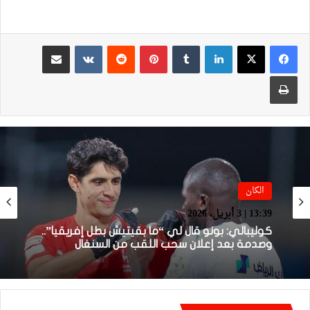
لينكدإن
بينتيريست
مشاركة عبر البريد
طباعة
الكان
الكان
13:39 | 3 أبريل، 2026
16:57 | 2 أبريل، 2026
كوليبالي: بونو قال لي “ما بقيتيش بطل إفريقيا”..
وصدمة بعد إعلان سحب اللقب من السنغال
لقجع: ملف المغرب أمام الطاس محسوم ولدينا