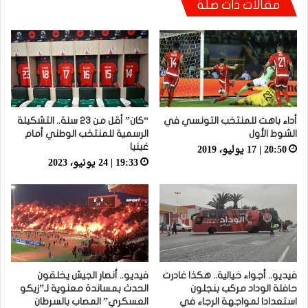
مقالات ذات صلة
أدلة موثقة وقوية
أداء باهت للمنتخب التونسي في
“كان” أقل من 23 سنة.. التشكيلة
الشوط الأول
الرسمية للمنتخب الوطني أمام
20:50 | 17 يوليو، 2019
غينيا
19:33 | 24 يونيو، 2023
فيديو.. أجواء خيالية.. هكذا غادرت
فيديو.. أنصار الجيش يخلقون
حافلة الوداد مركب بنجلون
الحدث بمساندة معنوية لـ”زيكو
استعدادا لمواجهة الرجاء في
العسكري” المصاب بالسرطان