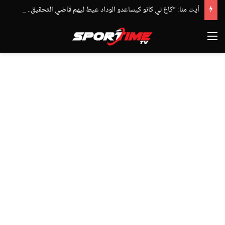
أيت منا: “كاع لي كانو كيساعدو الوداد عيط ليهم قاضي التحقيق.. دابا حتى شي واحد ما بقا باغي يعاون”
القائمة