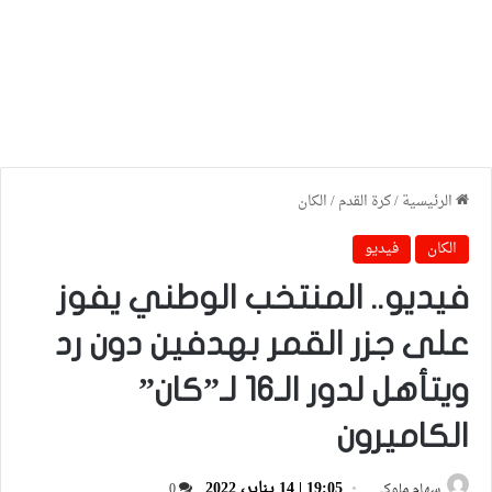
الرئيسية
/
كرة القدم
/
الكان
الكان
فيديو
فيديو.. المنتخب الوطني يفوز
على جزر القمر بهدفين دون رد
ويتأهل لدور الـ16 لـ”كان”
الكاميرون
19:05 | 14 يناير، 2022
سهام ملوكي
0