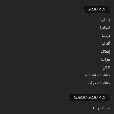
كرة القدم
إسبانيا
انجلترا
فرنسا
ألمانيا
إيطاليا
هولندا
الكان
منافسات إفريقية
منافسات دولية
كرة القدم المغربية
بطولة برو 1