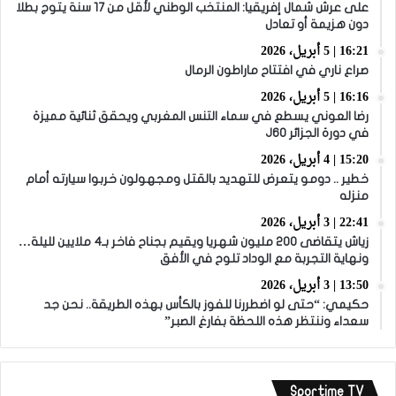
على عرش شمال إفريقيا: المنتخب الوطني لأقل من 17 سنة يتوج بطلا
دون هزيمة أو تعادل
16:21 | 5 أبريل، 2026
صراع ناري في افتتاح ماراطون الرمال
16:16 | 5 أبريل، 2026
رضا العوني يسطع في سماء التنس المغربي ويحقق ثنائية مميزة
في دورة الجزائر J60
15:20 | 4 أبريل، 2026
خطير .. دومو يتعرض للتهديد بالقتل ومجهولون خربوا سيارته أمام
منزله
22:41 | 3 أبريل، 2026
زياش يتقاضى 200 مليون شهريا ويقيم بجناح فاخر بـ4 ملايين لليلة…
ونهاية التجربة مع الوداد تلوح في الأفق
13:50 | 3 أبريل، 2026
حكيمي: “حتى لو اضطررنا للفوز بالكأس بهذه الطريقة.. نحن جد
سعداء وننتظر هذه اللحظة بفارغ الصبر”
Sportime TV