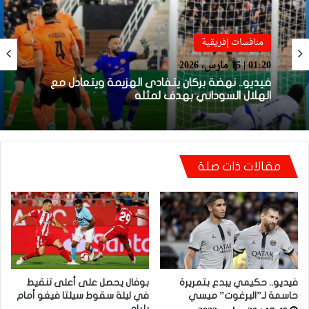
محترفون
منافسات إفريقية
22:01 | 14 مارس، 2026
01:20 | 15 مارس، 2026
مانشستر يونايتد يستعيد مزراوي في التداريب قبل
مواجهة أستون فيلا
فيديو.. نهضة بركان يتفادى الهزيمة ويتعادل مع
مقالات ذات صلة
الهلال السوداني بهدف لمثله
فيديو.. حكيمي يبدع بتمريرة
بوفال يحصل على أعلى تنقيط
حاسمة لـ”البرغوت” ميسي
في ليلة سقوط سيلتا فيغو أمام
بلباو