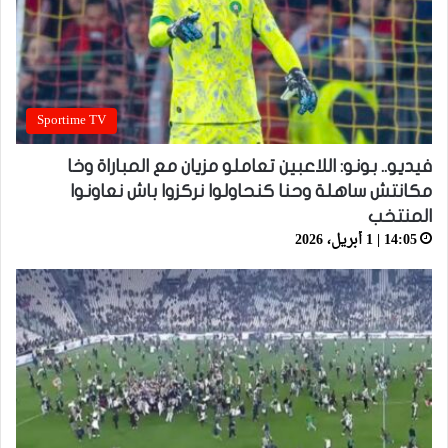
Sportime TV
فيديو.. بونو: اللاعبين تعاملو مزيان مع المباراة وخا
مكانتش ساهلة وحنا كنحاولوا نركزوا باش نعاونوا
المنتخب
14:05 | 1 أبريل، 2026