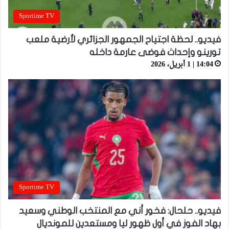
Sportime TV
فيديو.. لحظة اجتياح الجمهور الجزائري لأرضية ملعب
تورينو وإحداث فوضى عارمة داخله
14:04 | 1 أبريل، 2026
Sportime TV
فيديو.. حلحال: فخور أني مع المنتخب الوطني وسعيد
بهاد الفوز في أول ظهور ليا ومستعدين للمونديال