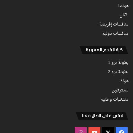
هولندا
الكان
منافسات إفريقية
منافسات دولية
كرة القدم المغربية
بطولة برو 1
بطولة برو 2
هواة
محترفون
منتخبات وطنية
ابقى على اتصال معنا
فيسبوك
‫X
‫YouTube
انستقرام