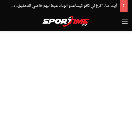
أيت منا: “كاع لي كانو كيساعدو الوداد عيط ليهم قاضي التحقيق.. دابا حتى شي واحد ما بقا باغي يعاون”
القائمة