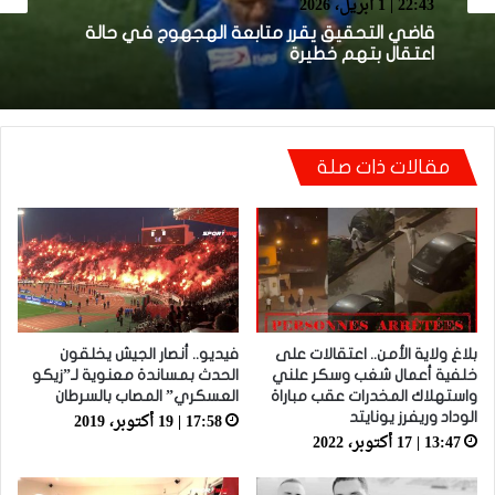
12:33 | 29 مارس، 2026
22:43 | 1 أبريل، 2026
توقيف لاعب الوداد السابق الهجهوج للاشتباه في
تورطه ضمن عصابة إجرامية متورطة في السرقة
والاعتداء
قاضي التحقيق يقرر متابعة الهجهوج في حالة
اعتقال بتهم خطيرة
مقالات ذات صلة
بلاغ ولاية الأمن.. اعتقالات على
فيديو.. أنصار الجيش يخلقون
خلفية أعمال شغب وسكر علني
الحدث بمساندة معنوية لـ”زيكو
واستهلاك المخدرات عقب مباراة
العسكري” المصاب بالسرطان
17:58 | 19 أكتوبر، 2019
الوداد وريفرز يونايتد
13:47 | 17 أكتوبر، 2022