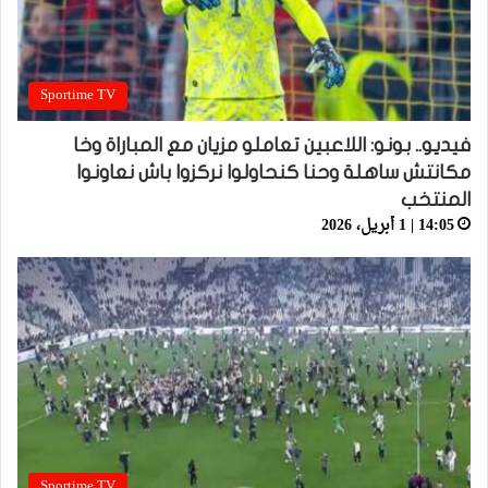
Sportime TV
فيديو.. بونو: اللاعبين تعاملو مزيان مع المباراة وخا
مكانتش ساهلة وحنا كنحاولوا نركزوا باش نعاونوا
المنتخب
14:05 | 1 أبريل، 2026
Sportime TV