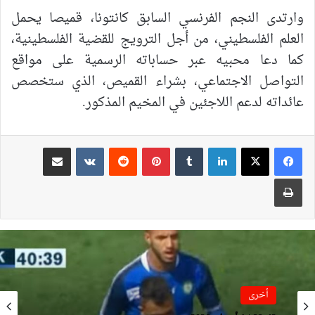
وارتدى النجم الفرنسي السابق كانتونا، قميصا يحمل
العلم الفلسطيني، من أجل الترويج للقضية الفلسطينية،
كما دعا محبيه عبر حساباته الرسمية على مواقع
التواصل الاجتماعي، بشراء القميص، الذي ستخصص
عائداته لدعم اللاجئين في المخيم المذكور.
لينكدإن
بينتيريست
مشاركة عبر البريد
طباعة
أخرى
أخرى