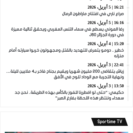
16:21 | 5 أبريل، 2026
صراع ناري في افتتاح ماراطون الرمال
16:16 | 5 أبريل، 2026
رضا العوني يسطع في سماء التنس المغربي ويحقق ثنائية مميزة
في دورة الجزائر J60
15:20 | 4 أبريل، 2026
خطير .. دومو يتعرض للتهديد بالقتل ومجهولون خربوا سيارته أمام
منزله
22:41 | 3 أبريل، 2026
زياش يتقاضى 200 مليون شهريا ويقيم بجناح فاخر بـ4 ملايين لليلة…
ونهاية التجربة مع الوداد تلوح في الأفق
13:50 | 3 أبريل، 2026
حكيمي: “حتى لو اضطررنا للفوز بالكأس بهذه الطريقة.. نحن جد
سعداء وننتظر هذه اللحظة بفارغ الصبر”
Sportime TV