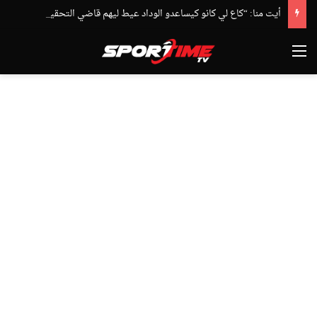
أيت منا: “كاع لي كانو كيساعدو الوداد عيط ليهم قاضي التحقيق.. دابا حتى شي واحد ما بقا باغي يعاون”
القائمة