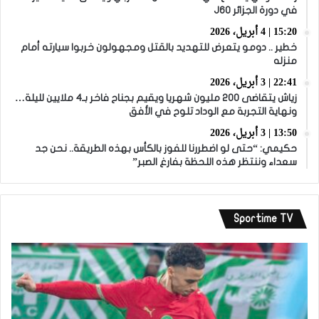
في دورة الجزائر J60
15:20 | 4 أبريل، 2026
خطير .. دومو يتعرض للتهديد بالقتل ومجهولون خربوا سيارته أمام
منزله
22:41 | 3 أبريل، 2026
زياش يتقاضى 200 مليون شهريا ويقيم بجناح فاخر بـ4 ملايين لليلة…
ونهاية التجربة مع الوداد تلوح في الأفق
13:50 | 3 أبريل، 2026
حكيمي: “حتى لو اضطررنا للفوز بالكأس بهذه الطريقة.. نحن جد
سعداء وننتظر هذه اللحظة بفارغ الصبر”
Sportime TV