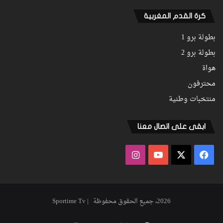
كرة القدم المغربية
بطولة برو 1
بطولة برو 2
هواة
محترفون
منتخبات وطنية
ابقى على اتصال معنا
فيسبوك
‫X
‫YouTube
انستقرام
2026، جميع الحقوق محفوظة | Sportime Tv