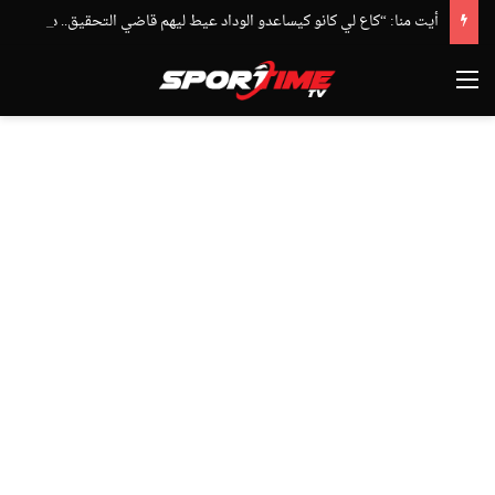
أيت منا: “كاع لي كانو كيساعدو الوداد عيط ليهم قاضي التحقيق.. دابا حتى شي واحد ما بقا باغي يعاون”
القائمة