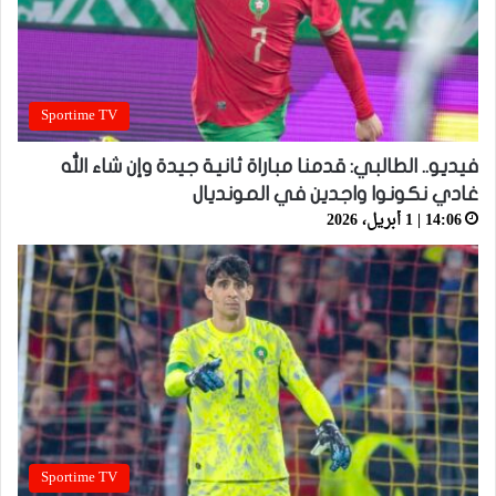
Sportime TV
فيديو.. الطالبي: قدمنا مباراة ثانية جيدة وإن شاء الله
غادي نكونوا واجدين في المونديال
14:06 | 1 أبريل، 2026
Sportime TV