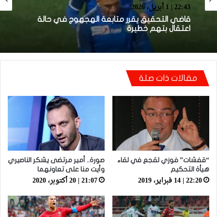
أخرى
12:33 | 29 مارس، 2026
22:43 | 1 أبريل، 2026
توقيف لاعب الوداد السابق الهجهوج للاشتباه في
تورطه ضمن عصابة إجرامية متورطة في السرقة
والاعتداء
قاضي التحقيق يقرر متابعة الهجهوج في حالة
مقالات ذات صلة
اعتقال بتهم خطيرة
“قفشات” فوزي لقجع في لقاء
صورة.. أمير مرتضى يشكر الناصيري
هيأة التحكيم
وأيت منا على تعاونهما
22:20 | 14 فبراير، 2019
21:07 | 20 أكتوبر، 2020