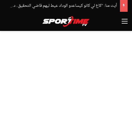
أيت منا: “كاع لي كانو كيساعدو الوداد عيط ليهم قاضي التحقيق.. دابا حتى شي واحد ما بقا باغي يعاون”
القائمة