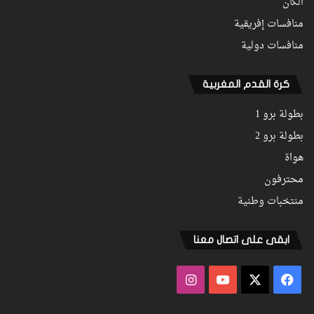
الكان
منافسات إفريقية
منافسات دولية
كرة القدم المغربية
بطولة برو 1
بطولة برو 2
هواة
محترفون
منتخبات وطنية
ابقى على اتصال معنا
فيسبوك
‫X
‫YouTube
انستقرام