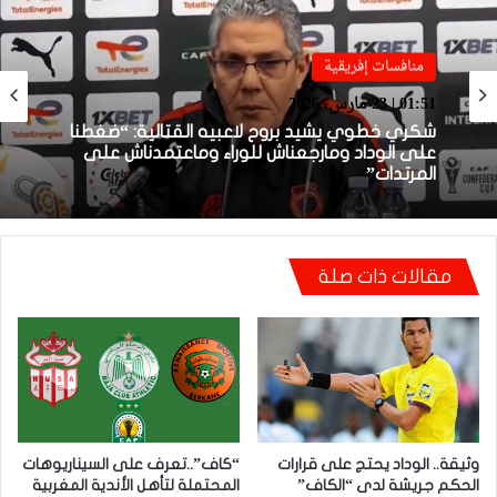
منافسات إفريقية
منافسات إفريقية
01:38 | 23 مارس، 2026
01:51 | 23 مارس، 2026
بعد الإقصاء من كأس “الكاف”.. أيت منا يقيل
بنهاشم
شكري خطوي يشيد بروح لاعبيه القتالية: “ضغطنا
مقالات ذات صلة
على الوداد ومارجعناش للوراء وماعتمدناش على
المرتدات”
وثيقة.. الوداد يحتج على قرارات
“كاف”..تعرف على السيناريوهات
الحكم جريشة لدى “الكاف”
المحتملة لتأهل الأندية المغربية