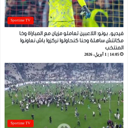
Sportime TV
فيديو.. بونو: اللاعبين تعاملو مزيان مع المباراة وخا
مكانتش ساهلة وحنا كنحاولوا نركزوا باش نعاونوا
المنتخب
14:05 | 1 أبريل، 2026
Sportime TV