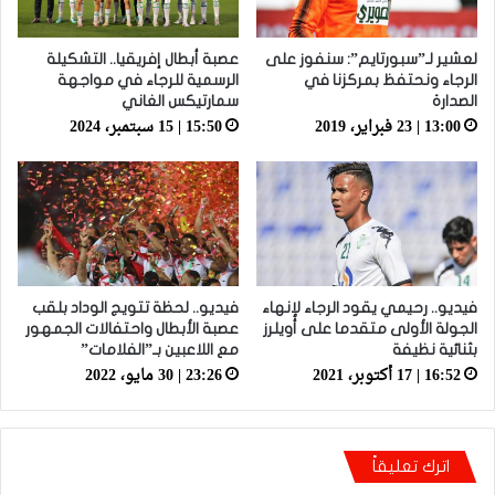
لعشير لـ”سبورتايم”: سنفوز على
عصبة أبطال إفريقيا.. التشكيلة
الرجاء ونحتفظ بمركزنا في
الرسمية للرجاء في مواجهة
الصدارة
سمارتيكس الغاني
13:00 | 23 فبراير، 2019
15:50 | 15 سبتمبر، 2024
فيديو.. رحيمي يقود الرجاء لإنهاء
فيديو.. لحظة تتويج الوداد بلقب
الجولة الأولى متقدما على أويلرز
عصبة الأبطال واحتفالات الجمهور
بثنائية نظيفة
مع اللاعبين بـ”الفلامات”
16:52 | 17 أكتوبر، 2021
23:26 | 30 مايو، 2022
اترك تعليقاً