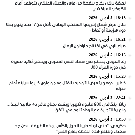
نهضة بركان يخرج بنقطة من فاس والجيش الملكي يتوقف أمام
الكوكب المراكشي
18:13 | 5 أبريل، 2026
على عرش شمال إفريقيا: المنتخب الوطني لأقل من 17 سنة يتوج بطلا
دون هزيمة أو تعادل
16:21 | 5 أبريل، 2026
صراع ناري في افتتاح ماراطون الرمال
16:16 | 5 أبريل، 2026
رضا العوني يسطع في سماء التنس المغربي ويحقق ثنائية مميزة
في دورة الجزائر J60
15:20 | 4 أبريل، 2026
خطير .. دومو يتعرض للتهديد بالقتل ومجهولون خربوا سيارته أمام
منزله
22:41 | 3 أبريل، 2026
زياش يتقاضى 200 مليون شهريا ويقيم بجناح فاخر بـ4 ملايين لليلة…
ونهاية التجربة مع الوداد تلوح في الأفق
13:50 | 3 أبريل، 2026
حكيمي: “حتى لو اضطررنا للفوز بالكأس بهذه الطريقة.. نحن جد
سعداء وننتظر هذه اللحظة بفارغ الصبر”