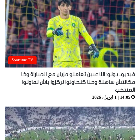
Sportime TV
فيديو.. بونو: اللاعبين تعاملو مزيان مع المباراة وخا
مكانتش ساهلة وحنا كنحاولوا نركزوا باش نعاونوا
المنتخب
14:05 | 1 أبريل، 2026