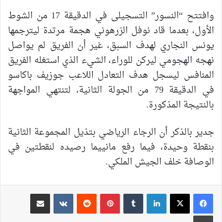
وافتتح “النسور” التسجيلى في الدقيقة 17 من الشوط
الأول، بعدما قاد نوفل الزرهوني هجمة مرتدة ليترجمها
يونس النجاري لهدف السبق، غير أن الفريق لم يواصل
نهجه الهجومي ليركن للوراء، الشيء الذي استغله الفريق
المنافس ليسجل هدف التعادل اللاعب جوزيف باكاسو
في الدقيقة 79 من الجولة الثانية، لتنتهي المواجهة
بالنتيجة المذكورة.
جدير بالذكر أن الرجاء الرياضي بتذيل المجموعة الثانية
بنقطة وحيدة، فيما رفع مانييما رصيده لنقطتين في
الوصافة خلف الجيش الملكي.
لينكدإن
بينتيريست
مشاركة عبر البريد
طباعة