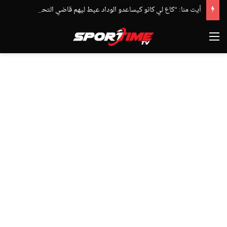
أيت منا: “كاع لي كانو كيساعدو الوداد عيط ليهم قاضي التحقيق.. دابا حتى شي واحد ما بقا باغي يعاون”
القائمة