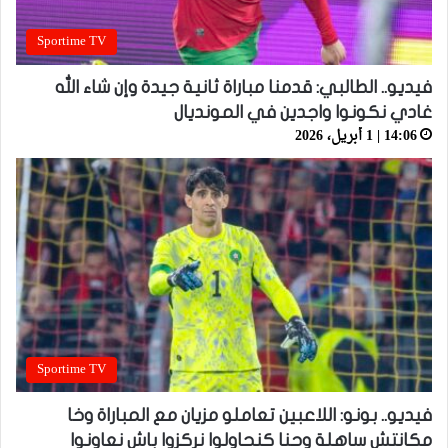
Sportime TV
فيديو.. الطالبي: قدمنا مباراة ثانية جيدة وإن شاء الله
غادي نكونوا واجدين في المونديال
14:06 | 1 أبريل، 2026
Sportime TV
فيديو.. بونو: اللاعبين تعاملو مزيان مع المباراة وخا
مكانتش ساهلة وحنا كنحاولوا نركزوا باش نعاونوا