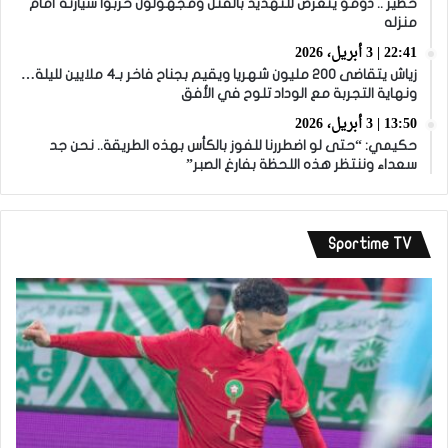
خطير .. دومو يتعرض للتهديد بالقتل ومجهولون خربوا سيارته أمام
منزله
22:41 | 3 أبريل، 2026
زياش يتقاضى 200 مليون شهريا ويقيم بجناح فاخر بـ4 ملايين لليلة…
ونهاية التجربة مع الوداد تلوح في الأفق
13:50 | 3 أبريل، 2026
حكيمي: “حتى لو اضطررنا للفوز بالكأس بهذه الطريقة.. نحن جد
سعداء وننتظر هذه اللحظة بفارغ الصبر”
Sportime TV