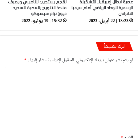
عصبة أبطال إفريقيا.. التشكيلة
لقجع يستجيب للناصيري ويصرف
الرسمية للوداد الرياضي أمام سيمبا
منحة التتويج بالعصبة لتسديد
التانزاني
ديون نزاع سيسوكو
13:23 | 22 أبريل، 2023
15:32 | 19 يونيو، 2022
اترك تعليقاً
لن يتم نشر عنوان بريدك الإلكتروني.
الحقول الإلزامية مشار إليها بـ
*
ا
ل
ت
ع
ل
ي
ق
*
الاسم
*