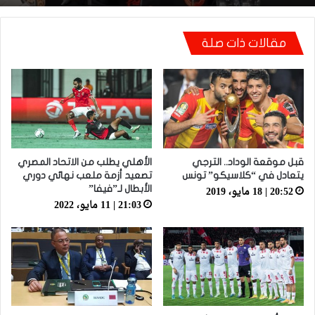
شكري خطوي يشيد بروح لاعبيه القتالية: “ضغطنا
مقالات ذات صلة
على الوداد ومارجعناش للوراء وماعتمدناش على
المرتدات”
قبل موقعة الوداد.. الترجي
الأهلي يطلب من الاتحاد المصري
يتعادل في “كلاسيكو” تونس
تصعيد أزمة ملعب نهائي دوري
20:52 | 18 مايو، 2019
الأبطال لـ”فيفا”
21:03 | 11 مايو، 2022