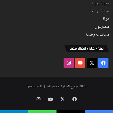
بطولة برو 1
بطولة برو 2
هواة
محترفون
منتخبات وطنية
ابقى على اتصال معنا
فيسبوك
‫X
‫YouTube
انستقرام
2026، جميع الحقوق محفوظة | Sportime Tv
فيسبوك
‫X
‫YouTube
انستقرام