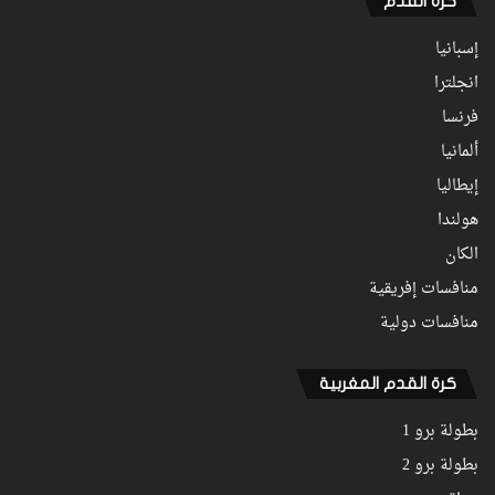
كرة القدم
إسبانيا
انجلترا
فرنسا
ألمانيا
إيطاليا
هولندا
الكان
منافسات إفريقية
منافسات دولية
كرة القدم المغربية
بطولة برو 1
بطولة برو 2