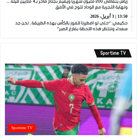
زياش يتقاضى 200 مليون شهريا ويقيم بجناح فاخر بـ4 ملايين لليلة…
ونهاية التجربة مع الوداد تلوح في الأفق
13:50 | 3 أبريل، 2026
حكيمي: “حتى لو اضطررنا للفوز بالكأس بهذه الطريقة.. نحن جد
سعداء وننتظر هذه اللحظة بفارغ الصبر”
Sportime TV
Sportime TV