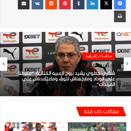
طباعة
منافسات إفريقية
منافسات إفريقية
01:51 | 23 مارس، 2026
01:38 | 23 مارس، 2026
شكري خطوي يشيد بروح لاعبيه القتالية: “ضغطنا
على الوداد ومارجعناش للوراء وماعتمدناش على
المرتدات”
بعد الإقصاء من كأس “الكاف”.. أيت منا يقيل
بنهاشم
مقالات ذات صلة