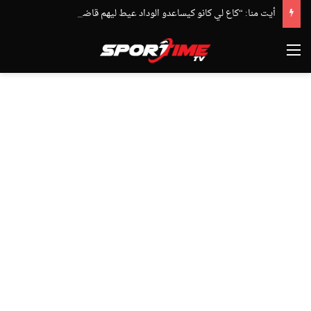
أيت منا: “كاع لي كانو كيساعدو الوداد عيط ليهم قاضي التحقيق.. دابا حتى شي واحد ما بقا باغي يعاون”
القائمة