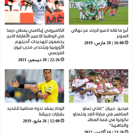
أبرز ما قاله لاعبو الرجاء عن نهائي
الكاميروني إيكامبي يعطي درسا
السوبر
في الوطنية للاعبين الأفارقة الذين
16:00 | 28 مارس، 2019
يخضعون لتهديدات أنديتهم
الأوروبية ويتحدى مدرب ليون
الفرنسي
22:26 | 20 ديسمبر، 2021
فيديو.. جبران: “غادي نساو
الوداد يعقد ندوة صحافية للتنديد
المنافس في مباراة الغد ونتمناو
بقرارات جريشة
12:00 | 26 مايو، 2019
نكونوا في قمة العطاء
والجاهزية”
23:26 | 14 أكتوبر، 2022