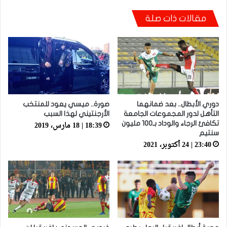
شكري خطوي يشيد بروح لاعبيه القتالية: “ضغطنا
مقالات ذات صلة
على الوداد ومارجعناش للوراء وماعتمدناش على
المرتدات”
دوري الأبطال.. بعد ضمانهما
صورة.. ميسي يعود للمنتخب
التأهل لدور المجموعات الجامعة
الأرجنتيني لهذا السبب
18:39 | 18 مارس، 2019
تكافئ الرجاء والوداد بـ100 مليون
سنتيم
23:40 | 24 أكتوبر، 2021