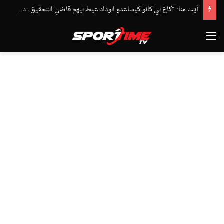
أيت منا: “كاع لي كانو كيساعدو الوداد عيط ليهم قاضي التحقيق.. دابا حتى شي واحد ما بقا باغي يعاون”
القائمة