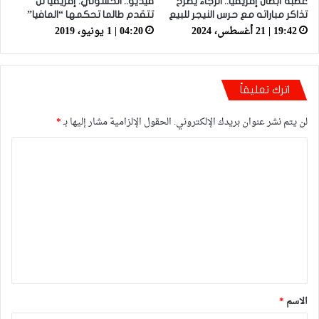
عصبة أبطال إفريقيا.. الرجاء يطرح
فيديو.. الحسوني: إفريقيا لن
تذاكر مباراته مع حرس النيجر للبيع
تتقدم طالما تحكمها “المافيا”
19:42 | 21 أغسطس، 2024
04:20 | 1 يونيو، 2019
اترك تعليقاً
لن يتم نشر عنوان بريدك الإلكتروني.
الحقول الإلزامية مشار إليها بـ
*
ا
ل
ت
ع
ل
ي
ق
*
الاسم
*