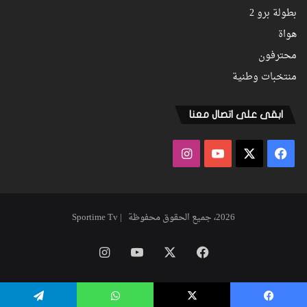
بطولة برو 2
هواة
محترفون
منتخبات وطنية
ابقى على اتصال معنا
فيسبوك
‫X
‫YouTube
انستقرام
2026، جميع الحقوق محفوظة | Sportime Tv
فيسبوك
‫X
‫YouTube
انستقرام