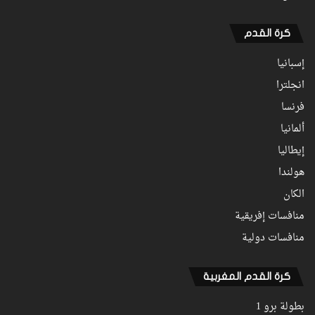
كرة القدم
إسبانيا
انجلترا
فرنسا
ألمانيا
إيطاليا
هولندا
الكان
منافسات إفريقية
منافسات دولية
كرة القدم المغربية
بطولة برو 1