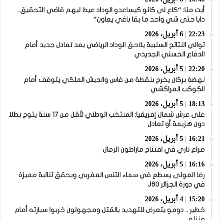
أيت منا: “كاع لي كانو كيساعدو الوداد عيط ليهم قاضي التحقيق..
دابا حتى شي واحد ما بقا باغي يعاون”
22:23 | 6 أبريل، 2026
توالي النتائج السلبية يلاحق الوداد الرياضي بعد تعادل جديد أمام
الدفاع الحسني الجديدي
22:20 | 5 أبريل، 2026
نهضة بركان يخرج بنقطة من فاس والجيش الملكي يتوقف أمام
الكوكب المراكشي
18:13 | 5 أبريل، 2026
على عرش شمال إفريقيا: المنتخب الوطني لأقل من 17 سنة يتوج بطلا
دون هزيمة أو تعادل
16:21 | 5 أبريل، 2026
صراع ناري في افتتاح ماراطون الرمال
16:16 | 5 أبريل، 2026
رضا العوني يسطع في سماء التنس المغربي ويحقق ثنائية مميزة
في دورة الجزائر J60
15:20 | 4 أبريل، 2026
خطير .. دومو يتعرض للتهديد بالقتل ومجهولون خربوا سيارته أمام
منزله