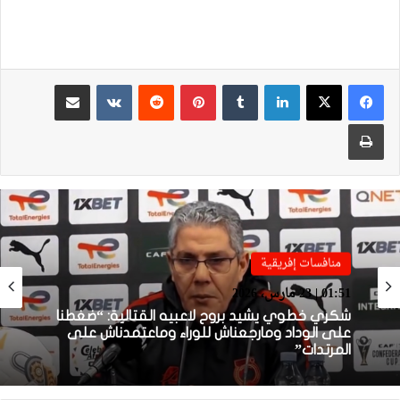
لينكدإن
بينتيريست
مشاركة عبر البريد
طباعة
منافسات إفريقية
منافسات إفريقية
01:38 | 23 مارس، 2026
01:51 | 23 مارس، 2026
بعد الإقصاء من كأس “الكاف”.. أيت منا يقيل
بنهاشم