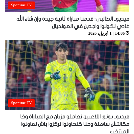
Sportime TV
فيديو.. الطالبي: قدمنا مباراة ثانية جيدة وإن شاء الله
غادي نكونوا واجدين في المونديال
14:06 | 1 أبريل، 2026
Sportime TV
فيديو.. بونو: اللاعبين تعاملو مزيان مع المباراة وخا
مكانتش ساهلة وحنا كنحاولوا نركزوا باش نعاونوا
المنتخب