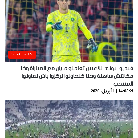
Sportime TV
فيديو.. بونو: اللاعبين تعاملو مزيان مع المباراة وخا
مكانتش ساهلة وحنا كنحاولوا نركزوا باش نعاونوا
المنتخب
14:05 | 1 أبريل، 2026