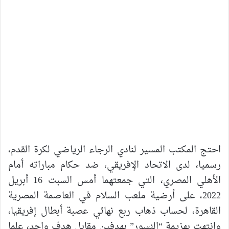
احتج المكتب المسير لنادي الرجاء الرياضي لكرة القدم،
رسميا، لدى الاتحاد الإفريقي، ضد حكام مباراته أمام
الأهلي المصري، التي جمعتهما أمس السبت 16 أبريل
2022، على أرضية ملعب السلام في العاصمة المصرية
القاهرة، لحساب ذهاب ربع نهائي عصبة أبطال إفريقيا،
وانتهت بهزيمة “النسور” بهدفين مقابل هدف واحد، علما