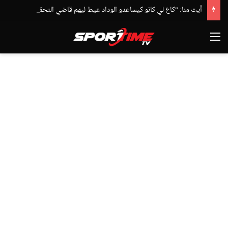
أيت منا: “كاع لي كانو كيساعدو الوداد عيط ليهم قاضي التحقيق.. دابا حتى شي واحد ما بقا باغي يعاون”
القائمة