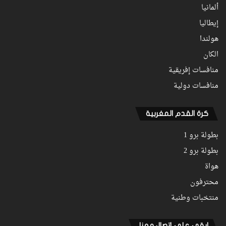
ألمانيا
إيطاليا
هولندا
الكان
منافسات إفريقية
منافسات دولية
كرة القدم المغربية
بطولة برو 1
بطولة برو 2
هواة
محترفون
منتخبات وطنية
ابقى على اتصال معنا