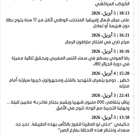
الكوكب المراكشي
18:13 | 5 أبريل، 2026
على عرش شمال إفريقيا: المنتخب الوطني لأقل من 17 سنة يتوج بطلا
دون هزيمة أو تعادل
16:21 | 5 أبريل، 2026
صراع ناري في افتتاح ماراطون الرمال
16:16 | 5 أبريل، 2026
رضا العوني يسطع في سماء التنس المغربي ويحقق ثنائية مميزة
في دورة الجزائر J60
15:20 | 4 أبريل، 2026
خطير .. دومو يتعرض للتهديد بالقتل ومجهولون خربوا سيارته أمام
منزله
22:41 | 3 أبريل، 2026
زياش يتقاضى 200 مليون شهريا ويقيم بجناح فاخر بـ4 ملايين لليلة…
ونهاية التجربة مع الوداد تلوح في الأفق
13:50 | 3 أبريل، 2026
حكيمي: “حتى لو اضطررنا للفوز بالكأس بهذه الطريقة.. نحن جد
سعداء وننتظر هذه اللحظة بفارغ الصبر”