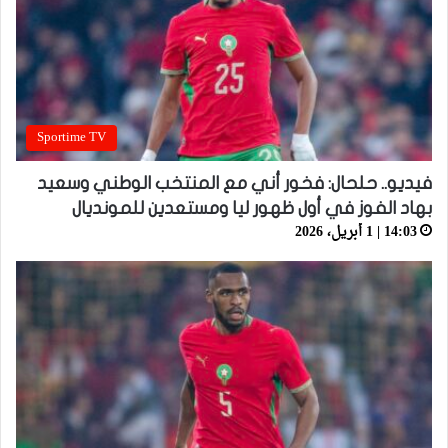
Sportime TV
فيديو.. حلحال: فخور أني مع المنتخب الوطني وسعيد
بهاد الفوز في أول ظهور ليا ومستعدين للمونديال
14:03 | 1 أبريل، 2026