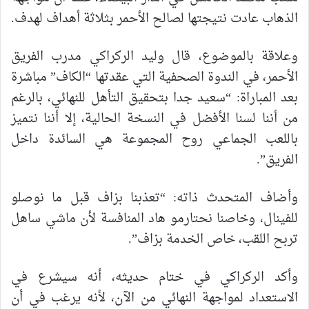
الذهاب عادت نتيجتها لصالح الأحمر بثلاثة أهداف لهدف.
وعلاقة بالموضوع، قال وليد الركراكي مدرب الفريق
الأحمر، في الندوة الصحفية التي عقدتها “الكاف” مباشرة
بعد المباراة: “سعيد جدا بتحقيق التأهل للنهائي، بالرغم
من أننا لسنا الأفضل في النسخة الحالية، إلا أننا نتميز
باللعب الجماعي روح المجموعة هي السائدة داخل
الفريق”.
وأضاف المتحدث ذاته: “تعذبنا بزاف قبل ما نوصلو
للفينال، وخاصنا نحتارمو هاد المنافسة لأن ماشي ساهل
تربح اللقب، خاص الخدمة بزاف”.
وأكد الركراكي في ختام حديثه، أنه سيشرع في
الاستعداد لمواجهة النهائي من الآن، لأنه يرغب في أن