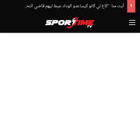
أيت منا: “كاع لي كانو كيساعدو الوداد عيط ليهم قاضي التحقيق.. دابا حتى شي واحد ما بقا باغي يعاون”
القائمة