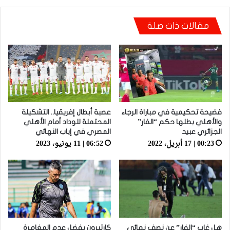
شكري خطوي يشيد بروح لاعبيه القتالية: “ضغطنا
مقالات ذات صلة
على الوداد ومارجعناش للوراء وماعتمدناش على
المرتدات”
فضيحة تحكيمية في مباراة الرجاء
عصبة أبطال إفريقيا.. التشكيلة
والأهلي بطلها حكم “الفار”
المحتملة للوداد أمام الأهلي
الجزائري عبيد
المصري في إياب النهائي
00:23 | 17 أبريل، 2022
06:52 | 11 يونيو، 2023
هل غاب “الفار” عن نصف نهائي
كارتيرون يفضل عدم المغامرة