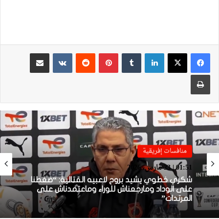
لينكدإن
بينتيريست
مشاركة عبر البريد
طباعة
منافسات إفريقية
منافسات إفريقية
01:38 | 23 مارس، 2026
01:51 | 23 مارس، 2026
بعد الإقصاء من كأس “الكاف”.. أيت منا يقيل
بنهاشم