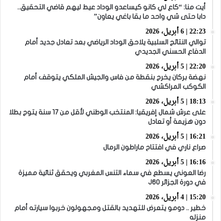
أيت منا: “كاع لي كانو كيساعدو الوداد عيط ليهم قاضي التحقيق..
دابا حتى شي واحد ما بقا باغي يعاون”
22:23 | 6 أبريل، 2026
توالي النتائج السلبية يلاحق الوداد الرياضي بعد تعادل جديد أمام
الدفاع الحسني الجديدي
22:20 | 5 أبريل، 2026
نهضة بركان يخرج بنقطة من فاس والجيش الملكي يتوقف أمام
الكوكب المراكشي
18:13 | 5 أبريل، 2026
على عرش شمال إفريقيا: المنتخب الوطني لأقل من 17 سنة يتوج بطلا
دون هزيمة أو تعادل
16:21 | 5 أبريل، 2026
صراع ناري في افتتاح ماراطون الرمال
16:16 | 5 أبريل، 2026
رضا العوني يسطع في سماء التنس المغربي ويحقق ثنائية مميزة
في دورة الجزائر J60
15:20 | 4 أبريل، 2026
خطير .. دومو يتعرض للتهديد بالقتل ومجهولون خربوا سيارته أمام
منزله