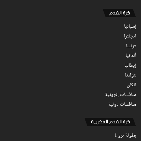
كرة القدم
إسبانيا
انجلترا
فرنسا
ألمانيا
إيطاليا
هولندا
الكان
منافسات إفريقية
منافسات دولية
كرة القدم المغربية
بطولة برو 1