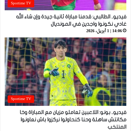
Sportime TV
فيديو.. الطالبي: قدمنا مباراة ثانية جيدة وإن شاء الله
غادي نكونوا واجدين في المونديال
14:06 | 1 أبريل، 2026
Sportime TV
فيديو.. بونو: اللاعبين تعاملو مزيان مع المباراة وخا
مكانتش ساهلة وحنا كنحاولوا نركزوا باش نعاونوا
المنتخب