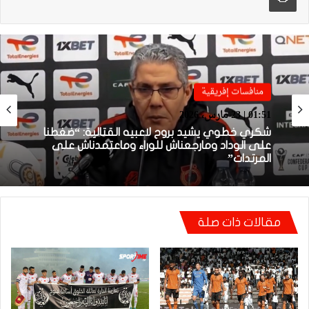
منافسات إفريقية
منافسات إفريقية
01:38 | 23 مارس، 2026
01:51 | 23 مارس، 2026
بعد الإقصاء من كأس “الكاف”.. أيت منا يقيل
بنهاشم
مقالات ذات صلة
شكري خطوي يشيد بروح لاعبيه القتالية: “ضغطنا
على الوداد ومارجعناش للوراء وماعتمدناش على
المرتدات”