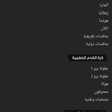
ألمانيا
إيطاليا
هولندا
الكان
منافسات إفريقية
منافسات دولية
كرة القدم المغربية
بطولة برو 1
بطولة برو 2
هواة
محترفون
منتخبات وطنية