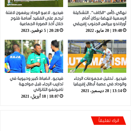
نهائي كأس “الكاف”.. التشكيلة
فيديو.. لاعبو الوداد يرفعون لافتة
الرسمية لنهضة بركان أمام
ترحم على الفقيد أسامة فلوح
أورلاندو بيراتس الجنوب إفريقي
خلال أخذ الصورة الجماعية
19:48 | 20 مايو، 2022
20:28 | 5 نوفمبر، 2023
فيديو.. تحليل مجموعات الرجاء
فيديو.. انضباط كبير وحيوية في
والوداد في عصبة أبطال إفريقيا
تداريب الرجاء قبل مواجهة
13:14 | 28 ديسمبر، 2021
نامونغو التانزاني
18:07 | 18 أبريل، 2021
اترك تعليقاً