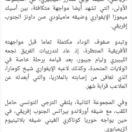
الأولى، التي تشهد أيضا مواجهة متكافئة، بين أسيك
ميموزا الإيفواري وضيفه ماميلودي صن داونز الجنوب
إفريقي.
وتبدو صفوف الوداد مكتملة تماما قبل مواجهته
الأفريقية المنتظرة، إذ عاد لتدريبات الفريق نجمه
الليبيري وليام جيبور، بعد قيامه برحلة خاصة في
الولايات المتحدة، وكذلك لاعبه الإيفواري شيخ كومارا،
الذي تعافى من إصابته بالملاريا، والتي أبعدته عن
الملاعب قرابة شهر.
وفي المجموعة الثانية، يلتقي الترجي التونسي حامل
اللقب، مع ضيفه أورلاندو بيراتس الجنوب إفريقي، في
حين يواجه حوريا كوناكري الغيني ضيفه بلاتينيوم
الزيمبابوي.