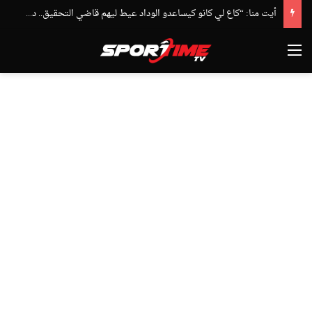
أيت منا: “كاع لي كانو كيساعدو الوداد عيط ليهم قاضي التحقيق.. دابا حتى شي واحد ما بقا باغي يعاون”
القائمة