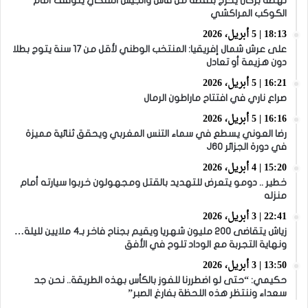
نهضة بركان يخرج بنقطة من فاس والجيش الملكي يتوقف أمام
الكوكب المراكشي
18:13 | 5 أبريل، 2026
على عرش شمال إفريقيا: المنتخب الوطني لأقل من 17 سنة يتوج بطلا
دون هزيمة أو تعادل
16:21 | 5 أبريل، 2026
صراع ناري في افتتاح ماراطون الرمال
16:16 | 5 أبريل، 2026
رضا العوني يسطع في سماء التنس المغربي ويحقق ثنائية مميزة
في دورة الجزائر J60
15:20 | 4 أبريل، 2026
خطير .. دومو يتعرض للتهديد بالقتل ومجهولون خربوا سيارته أمام
منزله
22:41 | 3 أبريل، 2026
زياش يتقاضى 200 مليون شهريا ويقيم بجناح فاخر بـ4 ملايين لليلة…
ونهاية التجربة مع الوداد تلوح في الأفق
13:50 | 3 أبريل، 2026
حكيمي: “حتى لو اضطررنا للفوز بالكأس بهذه الطريقة.. نحن جد
سعداء وننتظر هذه اللحظة بفارغ الصبر”