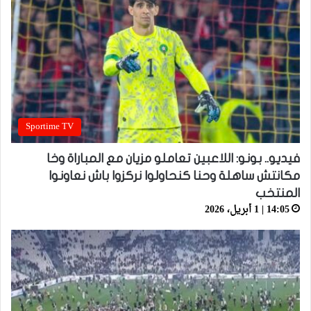
Sportime TV
فيديو.. بونو: اللاعبين تعاملو مزيان مع المباراة وخا
مكانتش ساهلة وحنا كنحاولوا نركزوا باش نعاونوا
المنتخب
14:05 | 1 أبريل، 2026