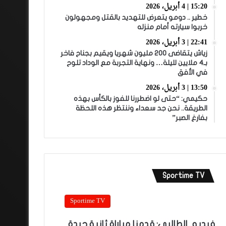
15:20 | 4 أبريل، 2026
خطير .. دومو يتعرض للتهديد بالقتل ومجهولون
خربوا سيارته أمام منزله
22:41 | 3 أبريل، 2026
زياش يتقاضى 200 مليون شهريا ويقيم بجناح فاخر
بـ4 ملايين لليلة… ونهاية التجربة مع الوداد تلوح
في الأفق
13:50 | 3 أبريل، 2026
حكيمي: “حتى لو اضطررنا للفوز بالكأس بهذه
الطريقة.. نحن جد سعداء وننتظر هذه اللحظة
بفارغ الصبر”
Sportime TV
Sportime TV
فيديو.. الطالبي: قدمنا مباراة ثانية جيدة