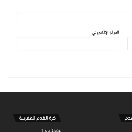
شكري خطوي يشيد بروح لاعبيه القتالية:
“ضغطنا على الوداد ومارجعناش للوراء
وماعتمدناش على المرتدات”
الموقع الإلكتروني
بعد الإقصاء من كأس “الكاف”.. أيت منا
يقيل بنهاشم
بنهاشم يربط مصيره بجلسة مع إدارة الوداد
لقجع يهنئ مكونات أولمبيك آسفي
بالتأهل التاريخي للفريق لنصف نهائي كأس
“الكاف” على حساب الوداد
قدم
كرة القدم المغربية
بطولة برو 1