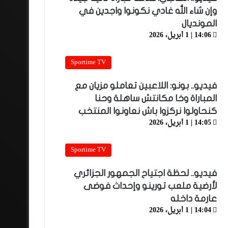
وإن شاء الله غادي نكونوا واجدين في
المونديال
14:06 | 1 أبريل، 2026
Sportime TV
فيديو.. بونو: اللاعبين تعاملو مزيان مع
المباراة وخا مكانتش ساهلة وحنا
كنحاولوا نركزوا باش نعاونوا المنتخب
14:05 | 1 أبريل، 2026
Sportime TV
فيديو.. لحظة اجتياح الجمهور الجزائري
لأرضية ملعب تورينو وإحداث فوضى
عارمة داخله
14:04 | 1 أبريل، 2026