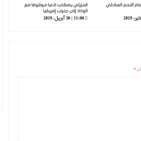
الوداد
أمام النجم الساحلي
البنزرتي يصطحب لاعبا موقوفا مع
الوداد إلى جنوب إفريقيا
11:00 | 30 أبريل، 2019
بعد التأهل لنصف نهائي عصبة الأبطال في
أول مشاركة.. لقجع يهنئ نهضة بركان
عصبة أبطال إفريقيا.. نهضة بركان يحسم
التأهل لنصف النهائي ويضرب موعدا مع
الجيش الملكي
 بـ
*
بنهاشم: أنا مدعوم بالجمهور وبمكونات
النادي
بعد التأهل التاريخي لنصف نهائي عصبة
الأبطال.. لقجع يهنئ الجيش الملكي
إدارة ن.بركان تنفي إدعاءات الهلال
السوداني بشأن حمزة الموساوي