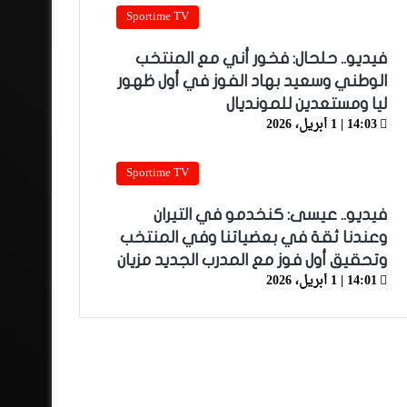
Sportime TV
فيديو.. حلحال: فخور أني مع المنتخب
الوطني وسعيد بهاد الفوز في أول ظهور
ليا ومستعدين للمونديال
14:03 | 1 أبريل، 2026
Sportime TV
فيديو.. عيسى: كنخدمو في التيران
وعندنا ثقة في بعضياتنا وفي المنتخب
وتحقيق أول فوز مع المدرب الجديد مزيان
14:01 | 1 أبريل، 2026