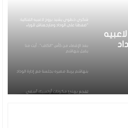
شكري خطوي يشيد بروح لاعبيه القتالية:
“ضغطنا على الوداد ومارجعناش للوراء
وماعتمدناش على المرتدات”
اعبيه
اد
بعد الإقصاء من كأس “الكاف”.. أيت منا
يقيل بنهاشم
دناش
بنهاشم يربط مصيره بجلسة مع إدارة الوداد
لقجع يهنئ مكونات أولمبيك آسفي
بالتأهل التاريخي للفريق لنصف نهائي كأس
“الكاف” على حساب الوداد
للتاريخ.. أولمبيك آسفي يتأهل لنصف
نهائي كأس “الكاف” بعد تعادل مثير أمام