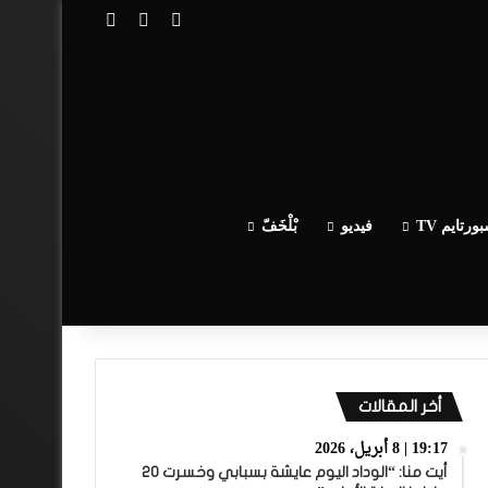
تسجيل الدخول
مقال عشوائي
إضافة عمود جا
ورتايم TV
فيديو
بْلْخَفّ
أخر المقالات
19:17 | 8 أبريل، 2026
أيت منا: “الوداد اليوم عايشة بسبابي وخسرت 20