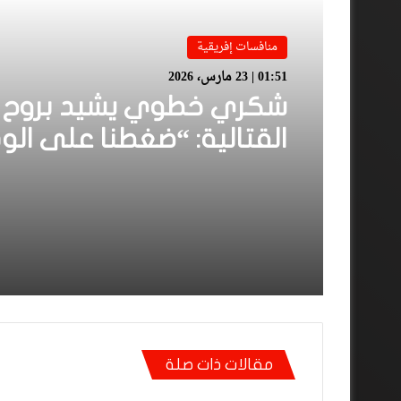
منافسات إفريقية
01:51 | 23 مارس، 2026
شكري خطوي يشيد بروح ل
القتالية: “ضغطنا على الود
ومارجعناش للوراء وماعتم
على المرتدات”
مقالات ذات صلة