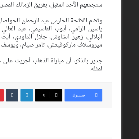
ستجمعهم الأحد المقبل، بفريق الزمالك الم
وتضم اللائحة الحارس عبد الرحمان الحواصلي
ياسين الرامي، أيوب القاسيمي، عبد العالي 
البلالي، زهير الشاوش، جلال الداودي، أيت 
ميروسلاف ماركوفيتش، تامر صيام، ويوسف ا
جدير بالذكر، أن مباراة الذهاب أجريت على م
لمثله.
لينكدإن
فيسبوك
‫X
أقرأ المزيد