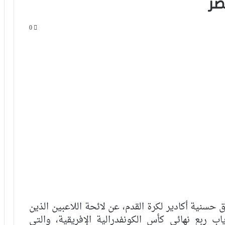
صر
0
حسنية أكادير لكرة القدم، عن لائحة اللاعبين الذين
للتاريخ.. أولمبيك آسفي يتأهل لنصف
ربع نهائي كأس الكونفدرالية الإفريقية، والتي
نهائي كأس “الكاف” بعد تعادل مثير أمام