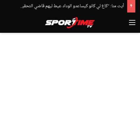
أيت منا: “كاع لي كانو كيساعدو الوداد عيط ليهم قاضي التحقيق.. دابا حتى شي واحد ما بقا باغي يعاون”
القائمة