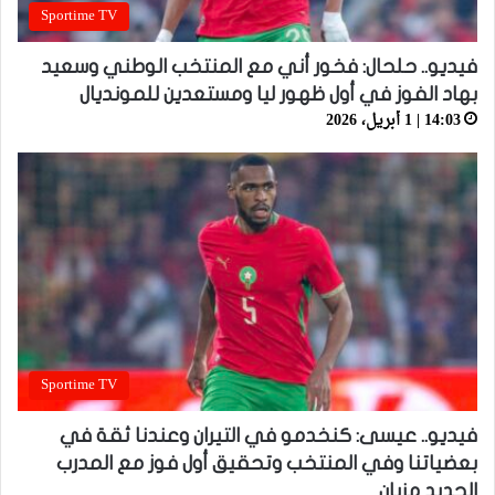
Sportime TV
فيديو.. حلحال: فخور أني مع المنتخب الوطني وسعيد
بهاد الفوز في أول ظهور ليا ومستعدين للمونديال
14:03 | 1 أبريل، 2026
Sportime TV
فيديو.. عيسى: كنخدمو في التيران وعندنا ثقة في
بعضياتنا وفي المنتخب وتحقيق أول فوز مع المدرب
الجديد مزيان