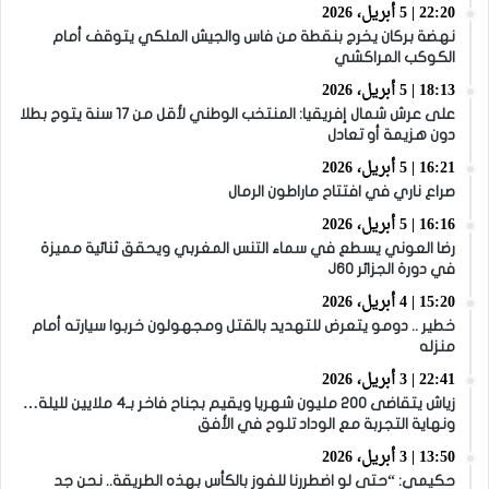
22:20 | 5 أبريل، 2026
نهضة بركان يخرج بنقطة من فاس والجيش الملكي يتوقف أمام
الكوكب المراكشي
18:13 | 5 أبريل، 2026
على عرش شمال إفريقيا: المنتخب الوطني لأقل من 17 سنة يتوج بطلا
دون هزيمة أو تعادل
16:21 | 5 أبريل، 2026
صراع ناري في افتتاح ماراطون الرمال
16:16 | 5 أبريل، 2026
رضا العوني يسطع في سماء التنس المغربي ويحقق ثنائية مميزة
في دورة الجزائر J60
15:20 | 4 أبريل، 2026
خطير .. دومو يتعرض للتهديد بالقتل ومجهولون خربوا سيارته أمام
منزله
22:41 | 3 أبريل، 2026
زياش يتقاضى 200 مليون شهريا ويقيم بجناح فاخر بـ4 ملايين لليلة…
ونهاية التجربة مع الوداد تلوح في الأفق
13:50 | 3 أبريل، 2026
حكيمي: “حتى لو اضطررنا للفوز بالكأس بهذه الطريقة.. نحن جد