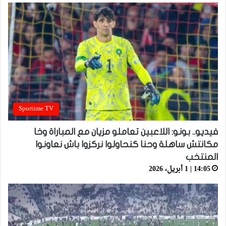
Sportime TV
فيديو.. بونو: اللاعبين تعاملو مزيان مع المباراة وخا
مكانتش ساهلة وحنا كنحاولوا نركزوا باش نعاونوا
المنتخب
14:05 | 1 أبريل، 2026