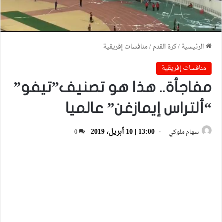
الرئيسية
/
كرة القدم
/
منافسات إفريقية
منافسات إفريقية
مفاجأة.. هذا هو تصنيف”تيفو”
“ألتراس إيمازغن” عالميا
13:00 | 10 أبريل، 2019
سهام ملوكي
0