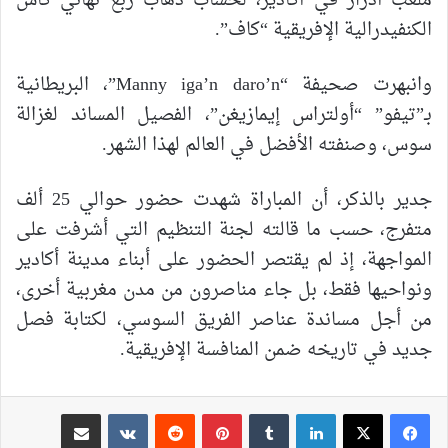
ملعب أدرار في أكادير، لحساب ذهاب ربع نهائي كأس
الكنفيدرالية الإفريقية “كاف”.
وانبهرت صحيفة “Manny iga’n daro’n”، البريطانية
بـ”تيفو” “أولتراس إيمازيغن”، الفصيل المساند لغزالة
سوس، وصنفته الأفضل في العالم لهذا الشهر.
جدير بالذكر، أن المباراة شهدت حضور حوالي 25 ألف
متفرج، حسب ما قالته لجنة التنظيم التي أشرفت على
المواجهة، إذ لم يقتصر الحضور على أبناء مدينة أكادير
ونواحيها فقط، بل جاء مناصرون من مدن مغربية أخرى،
من أجل مساندة عناصر الفريق السوسي، لكتابة فصل
جديد في تاريخه ضمن المنافسة الإفريقية.
لينكدإن
بينتيريست
مشاركة عبر البريد