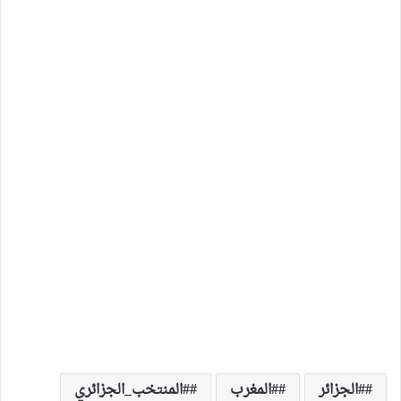
#الجزائر
#المغرب
#المنتخب_الجزائري