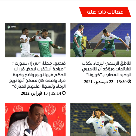
مقالات ذات صلة
شكري خطوي يشيد بروح لاعبيه القتالية: “ضغطنا
على الوداد ومارجعناش للوراء وماعتمدناش على
المرتدات”
الناطق الرسمي للرجاء يكذب
فيديو.. محلل “بي إن سبورت”:
الشائعات ويؤكد أن الناهيري
“صراحة أستغرب لبعض قرارات
الوحيد المصاب بـ”كورونا”
الحكم فيها تهور واضح وضربة
15:50 | 22 ديسمبر، 2021
جزاء واضحة كان ممكن أنها تريح
الرجاء وتسهال عليهم المباراة”
15:14 | 13 فبراير، 2022