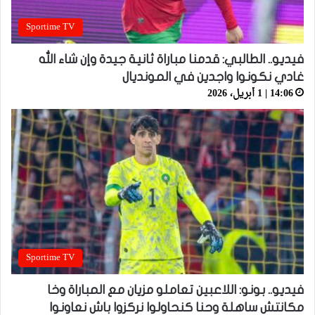
Sportime TV
فيديو.. الطالبي: قدمنا مباراة ثانية جيدة وإن شاء الله
غادي نكونوا واجدين في المونديال
14:06 | 1 أبريل، 2026
Sportime TV
فيديو.. بونو: اللاعبين تعاملو مزيان مع المباراة وخا
مكانتش ساهلة وحنا كنحاولوا نركزوا باش نعاونوا