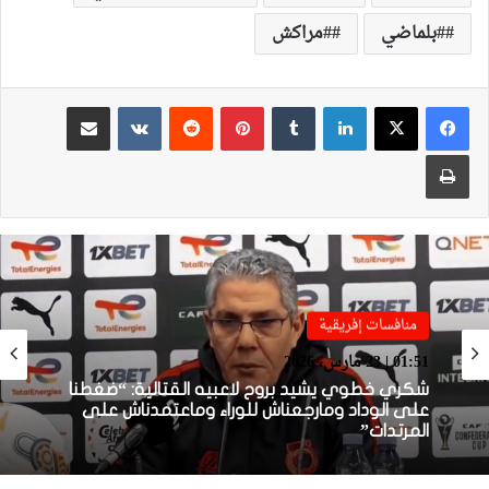
#بلماضي
#مراكش
لينكدإن
بينتيريست
مشاركة عبر البريد
طباعة
منافسات إفريقية
منافسات إفريقية
01:38 | 23 مارس، 2026
01:51 | 23 مارس، 2026
بعد الإقصاء من كأس “الكاف”.. أيت منا يقيل
بنهاشم