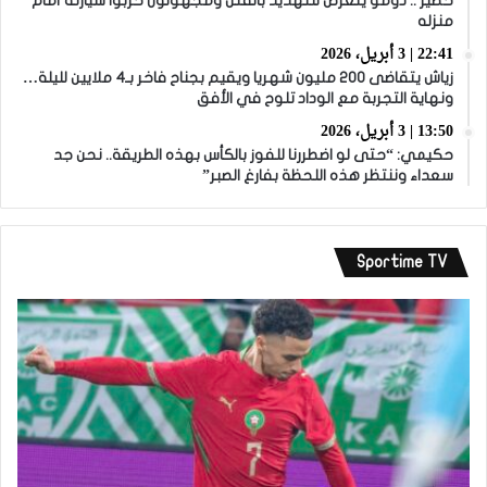
خطير .. دومو يتعرض للتهديد بالقتل ومجهولون خربوا سيارته أمام
منزله
22:41 | 3 أبريل، 2026
زياش يتقاضى 200 مليون شهريا ويقيم بجناح فاخر بـ4 ملايين لليلة…
ونهاية التجربة مع الوداد تلوح في الأفق
13:50 | 3 أبريل، 2026
حكيمي: “حتى لو اضطررنا للفوز بالكأس بهذه الطريقة.. نحن جد
سعداء وننتظر هذه اللحظة بفارغ الصبر”
Sportime TV