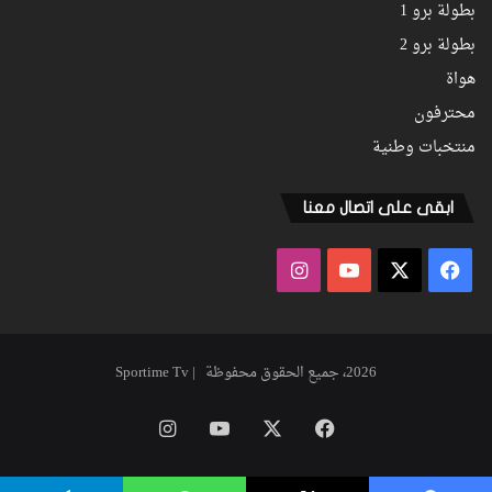
بطولة برو 1
بطولة برو 2
هواة
محترفون
منتخبات وطنية
ابقى على اتصال معنا
فيسبوك
‫X
‫YouTube
انستقرام
2026، جميع الحقوق محفوظة | Sportime Tv
فيسبوك
‫X
‫YouTube
انستقرام