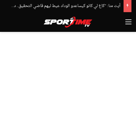
أيت منا: “كاع لي كانو كيساعدو الوداد عيط ليهم قاضي التحقيق.. دابا حتى شي واحد ما بقا باغي يعاون”
القائمة