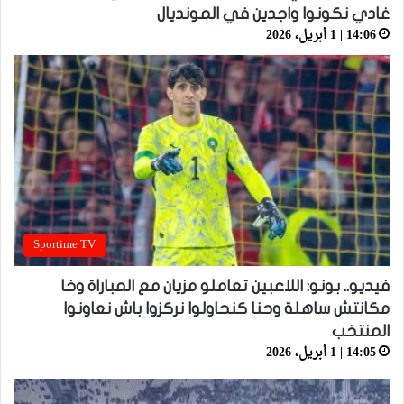
غادي نكونوا واجدين في المونديال
14:06 | 1 أبريل، 2026
Sportime TV
فيديو.. بونو: اللاعبين تعاملو مزيان مع المباراة وخا
مكانتش ساهلة وحنا كنحاولوا نركزوا باش نعاونوا
المنتخب
14:05 | 1 أبريل، 2026