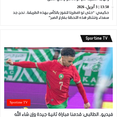
13:50 | 3 أبريل، 2026
حكيمي: “حتى لو اضطررنا للفوز بالكأس بهذه الطريقة.. نحن جد
سعداء وننتظر هذه اللحظة بفارغ الصبر”
Sportime TV
Sportime TV
فيديو.. الطالبي: قدمنا مباراة ثانية جيدة وإن شاء الله