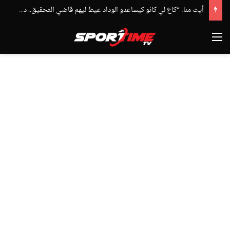
أيت منا: “كاع لي كانو كيساعدو الوداد عيط ليهم قاضي التحقيق.. دابا حتى شي واحد ما بقا باغي يعاون”
القائمة