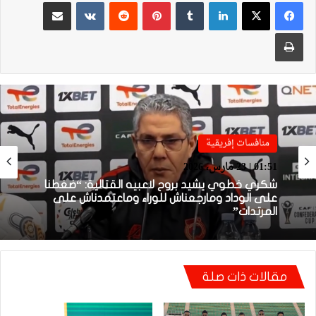
لينكدإن
بينتيريست
مشاركة عبر البريد
طباعة
منافسات إفريقية
منافسات إفريقية
01:38 | 23 مارس، 2026
01:51 | 23 مارس، 2026
بعد الإقصاء من كأس “الكاف”.. أيت منا يقيل
بنهاشم
مقالات ذات صلة
شكري خطوي يشيد بروح لاعبيه القتالية: “ضغطنا
على الوداد ومارجعناش للوراء وماعتمدناش على
المرتدات”