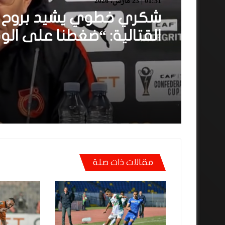
01:51 | 23 مارس، 2026
شكري خطوي يشيد بروح ل
القتالية: “ضغطنا على الود
ومارجعناش للوراء وماعتم
على المرتدات”
مقالات ذات صلة