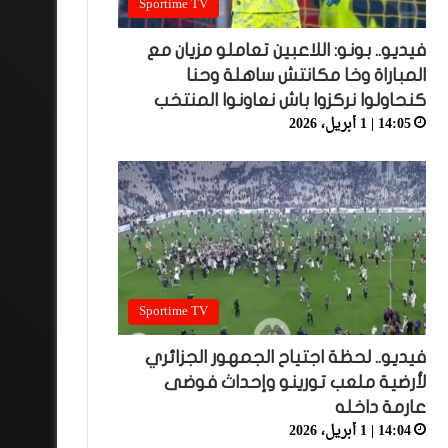
Sportime TV
فيديو.. بونو: اللاعبين تعاملو مزيان مع
المباراة وخا مكانتش ساهلة وحنا
كنحاولوا نركزوا باش نعاونوا المنتخب
14:05 | 1 أبريل، 2026
Sportime TV
فيديو.. لحظة اجتياح الجمهور الجزائري
لأرضية ملعب تورينو وإحداث فوضى
عارمة داخله
14:04 | 1 أبريل، 2026