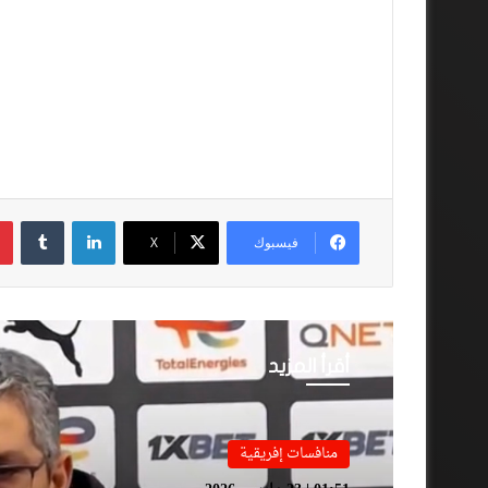
لينكدإن
فيسبوك
‫X
أقرأ المزيد
منافسات إفريقية