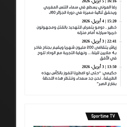
16:16 | 5 أبريل، 2026
رضا العوني يسطع في سماء التنس المغربي
ويحقق ثنائية مميزة في دورة الجزائر J60
15:20 | 4 أبريل، 2026
خطير .. دومو يتعرض للتهديد بالقتل ومجهولون
خربوا سيارته أمام منزله
22:41 | 3 أبريل، 2026
زياش يتقاضى 200 مليون شهريا ويقيم بجناح فاخر
بـ4 ملايين لليلة… ونهاية التجربة مع الوداد تلوح
في الأفق
13:50 | 3 أبريل، 2026
حكيمي: “حتى لو اضطررنا للفوز بالكأس بهذه
الطريقة.. نحن جد سعداء وننتظر هذه اللحظة
بفارغ الصبر”
Sportime TV