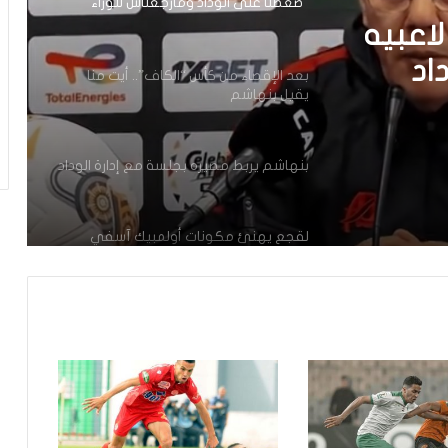
“ضغطنا على الوداد ومارجعناش للوراء
وماعتمدناش على المرتدات”
اعبيه
اد
بعد الإقصاء من كأس “الكاف”.. أيت منا
يقيل بنهاشم
دناش
بنهاشم يربط مصيره بجلسة مع إدارة الوداد
لقجع يهنئ مكونات أولمبيك آسفي
بالتأهل التاريخي للفريق لنصف نهائي كأس
“الكاف” على حساب الوداد
للتاريخ.. أولمبيك آسفي يتأهل لنصف
نهائي كأس “الكاف” بعد تعادل مثير أمام
الوداد
بعد التأهل لنصف نهائي عصبة الأبطال في
أول مشاركة.. لقجع يهنئ نهضة بركان