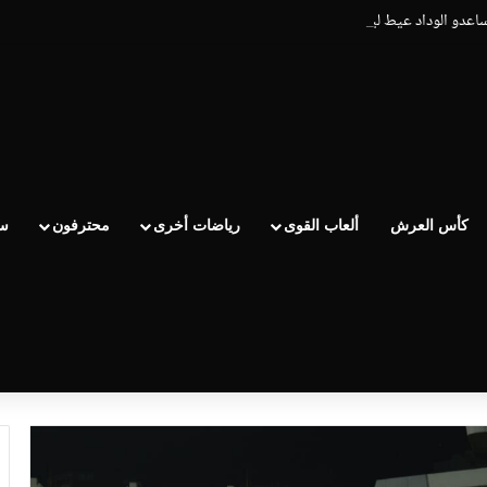
يساعدو الوداد عيط ليهم قاضي التحقيق.. دابا حتى شي واحد ما بقا باغي يعاون”
كأس العرش
ألعاب القوى
رياضات أخرى
محترفون
سب