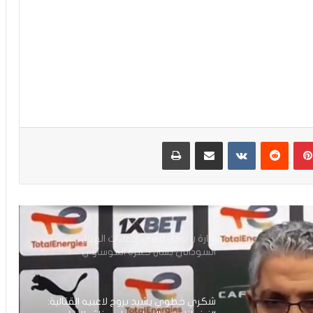
عصبة أبطال إفريقيا.. نهضة بركان يحسم
التأهل لنصف النهائي ويضرب موعدا مع
الجيش الملكي
بنهاشم: أنا مدعوم بالجمهور وبمكونات
النادي
بينتيريست
مشاركة عبر البريد
طباعة
بعد التأهل التاريخي لنصف نهائي عصبة
الأبطال.. لقجع يهنئ الجيش الملكي
إدارة ن.بركان تنفي إدعاءات الهلال
السوداني بشأن حمزة الموساوي
شكري خطوي يشيد بروح لاعبيه القتالية: