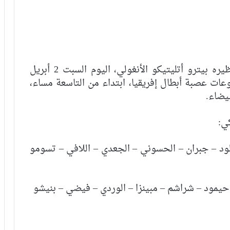
يستقبل فريق الوداد الرياضي لكرة القدم، نظيره بيترو أتليتيكو الأنغولي، اليوم السبت 2 أبريل
موعات عصبة أبطال إفريقيا، ابتداء من التاسعة مساء،
يضاء.
ي:
ملود – جبران – الحسوني – الجعدي – اللافي – تسومو
حيمود – شراشم – مبينزا – الوردي – فيضي – بنيشو