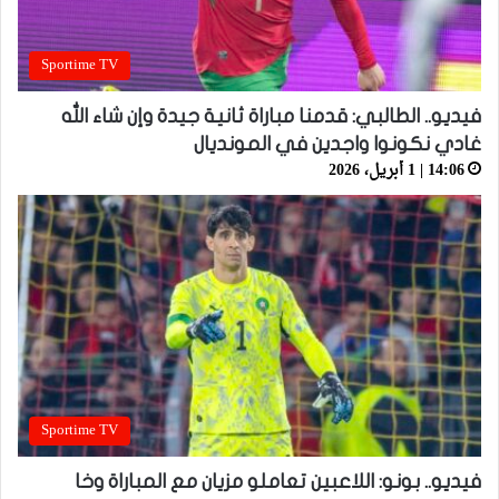
Sportime TV
فيديو.. الطالبي: قدمنا مباراة ثانية جيدة وإن شاء الله
غادي نكونوا واجدين في المونديال
14:06 | 1 أبريل، 2026
Sportime TV
فيديو.. بونو: اللاعبين تعاملو مزيان مع المباراة وخا