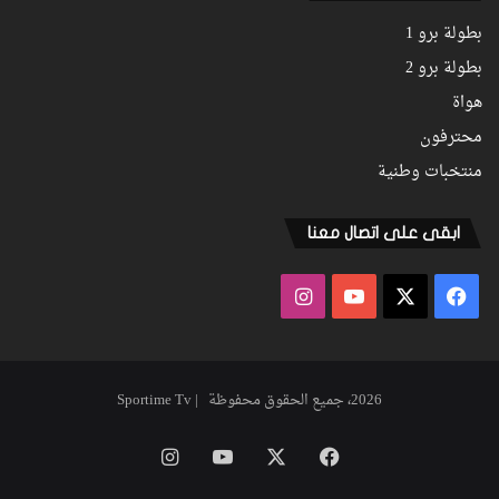
بطولة برو 1
بطولة برو 2
هواة
محترفون
منتخبات وطنية
ابقى على اتصال معنا
فيسبوك
‫X
‫YouTube
انستقرام
2026، جميع الحقوق محفوظة | Sportime Tv
فيسبوك
‫X
‫YouTube
انستقرام