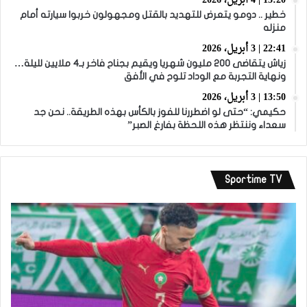
15:20 | 4 أبريل، 2026
خطير .. دومو يتعرض للتهديد بالقتل ومجهولون خربوا سيارته أمام
منزله
22:41 | 3 أبريل، 2026
زياش يتقاضى 200 مليون شهريا ويقيم بجناح فاخر بـ4 ملايين لليلة…
ونهاية التجربة مع الوداد تلوح في الأفق
13:50 | 3 أبريل، 2026
حكيمي: “حتى لو اضطررنا للفوز بالكأس بهذه الطريقة.. نحن جد
سعداء وننتظر هذه اللحظة بفارغ الصبر”
Sportime TV