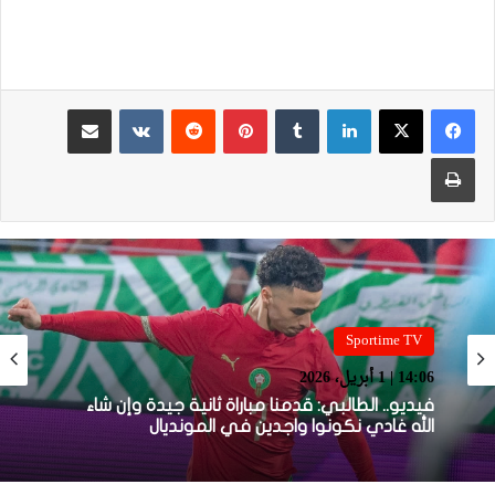
لينكدإن
بينتيريست
مشاركة عبر البريد
طباعة
Sportime TV
14:05 | 1 أبريل، 2026
Sportime TV
14:06 | 1 أبريل، 2026
فيديو.. بونو: اللاعبين تعاملو مزيان مع المباراة وخا
مكانتش ساهلة وحنا كنحاولوا نركزوا باش نعاونوا
المنتخب