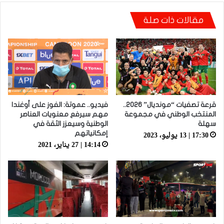
مقالات ذات صلة
فيديو.. الطالبي: قدمنا مباراة ثانية جيدة وإن شاء
الله غادي نكونوا واجدين في المونديال
قرعة تصفيات “مونديال” 2026..
فيديو.. عموتة: الفوز على أوغندا
المنتخب الوطني في مجموعة
مهم سيرفع معنويات العناصر
سهلة
الوطنية وسيعزز الثقة في
17:30 | 13 يوليو، 2023
إمكانياتهم
14:14 | 27 يناير، 2021