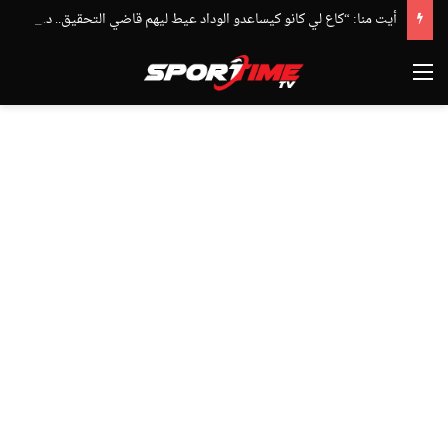
أيت منا: “كاع لي كانو كيساعدو الوداد عيط ليهم قاضي التحقيق.. دابا حتى شي واحد ما بقا باغي يعاون”
القائمة