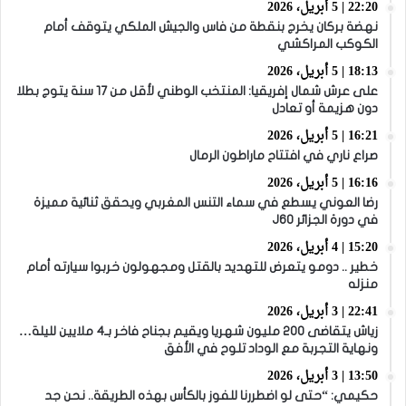
22:20 | 5 أبريل، 2026
نهضة بركان يخرج بنقطة من فاس والجيش الملكي يتوقف أمام
الكوكب المراكشي
18:13 | 5 أبريل، 2026
على عرش شمال إفريقيا: المنتخب الوطني لأقل من 17 سنة يتوج بطلا
دون هزيمة أو تعادل
16:21 | 5 أبريل، 2026
صراع ناري في افتتاح ماراطون الرمال
16:16 | 5 أبريل، 2026
رضا العوني يسطع في سماء التنس المغربي ويحقق ثنائية مميزة
في دورة الجزائر J60
15:20 | 4 أبريل، 2026
خطير .. دومو يتعرض للتهديد بالقتل ومجهولون خربوا سيارته أمام
منزله
22:41 | 3 أبريل، 2026
زياش يتقاضى 200 مليون شهريا ويقيم بجناح فاخر بـ4 ملايين لليلة…
ونهاية التجربة مع الوداد تلوح في الأفق
13:50 | 3 أبريل، 2026
حكيمي: “حتى لو اضطررنا للفوز بالكأس بهذه الطريقة.. نحن جد