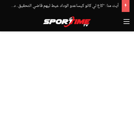
أيت منا: “كاع لي كانو كيساعدو الوداد عيط ليهم قاضي التحقيق.. دابا حتى شي واحد ما بقا باغي يعاون”
القائمة