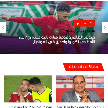
Sportime TV
14:05 | 1 أبريل، 2026
Sportime TV
فيديو.. بونو: اللاعبين تعاملو مزيان مع المباراة وخا
14:06 | 1 أبريل، 2026
مكانتش ساهلة وحنا كنحاولوا نركزوا باش نعاونوا
المنتخب
مقالات ذات صلة
فيديو.. الطالبي: قدمنا مباراة ثانية جيدة وإن شاء
الله غادي نكونوا واجدين في المونديال
الزاكي: كل الظروف مواتية لتتويج
فيديو.. محللو “بين إن سبورت”