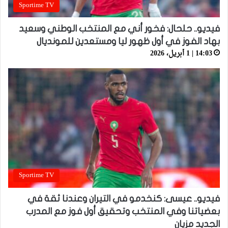
Sportime TV
فيديو.. حلحال: فخور أني مع المنتخب الوطني وسعيد
بهاد الفوز في أول ظهور ليا ومستعدين للمونديال
14:03 | 1 أبريل، 2026
Sportime TV
فيديو.. عيسى: كنخدمو في التيران وعندنا ثقة في
بعضياتنا وفي المنتخب وتحقيق أول فوز مع المدرب
الجديد مزيان