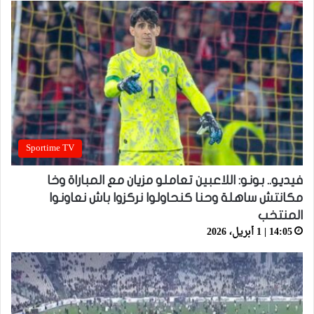
Sportime TV
فيديو.. بونو: اللاعبين تعاملو مزيان مع المباراة وخا
مكانتش ساهلة وحنا كنحاولوا نركزوا باش نعاونوا
المنتخب
14:05 | 1 أبريل، 2026