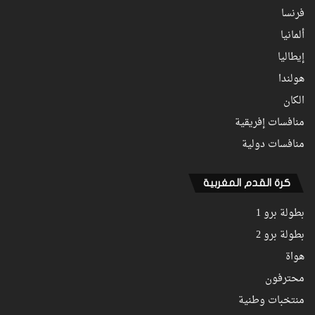
فرنسا
ألمانيا
إيطاليا
هولندا
الكان
منافسات إفريقية
منافسات دولية
كرة القدم المغربية
بطولة برو 1
بطولة برو 2
هواة
محترفون
منتخبات وطنية