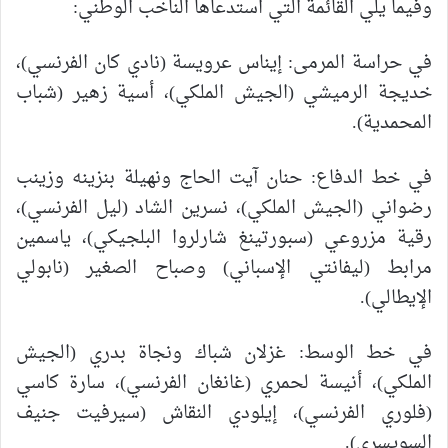
وفيما يلي القائمة التي استدعاها الناخب الوطني:
في حراسة المرمى: إيناس عرويسة (نادي كان الفرنسي)،
خديجة الرميشي (الجيش الملكي)، أسية زهير (شباب
المحمدية).
في خط الدفاع: حنان آيت الحاج ونهيلة بنزينه وزينب
رضواني (الجيش الملكي)، نسرين الشاد (ليل الفرنسي)،
رقية مزروعي (سبورتينغ شارلروا البلجيكي)، ياسمين
مرابط (ليفانتي الإسباني) وصباح الصغير (نابولي
الإيطالي).
في خط الوسط: غزلان شباك ونجاة بدري (الجيش
الملكي)، أنيسة لحمري (غانغان الفرنسي)، سارة كاسي
(فلوري الفرنسي)، إيلودي النقاش (سيرفيت جنيف
السويسري).