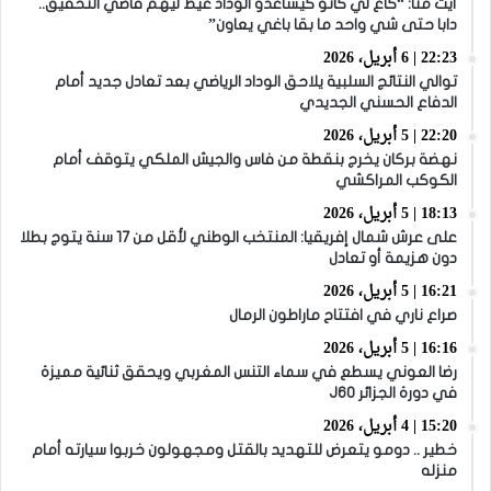
أيت منا: “كاع لي كانو كيساعدو الوداد عيط ليهم قاضي التحقيق..
دابا حتى شي واحد ما بقا باغي يعاون”
22:23 | 6 أبريل، 2026
توالي النتائج السلبية يلاحق الوداد الرياضي بعد تعادل جديد أمام
الدفاع الحسني الجديدي
22:20 | 5 أبريل، 2026
نهضة بركان يخرج بنقطة من فاس والجيش الملكي يتوقف أمام
الكوكب المراكشي
18:13 | 5 أبريل، 2026
على عرش شمال إفريقيا: المنتخب الوطني لأقل من 17 سنة يتوج بطلا
دون هزيمة أو تعادل
16:21 | 5 أبريل، 2026
صراع ناري في افتتاح ماراطون الرمال
16:16 | 5 أبريل، 2026
رضا العوني يسطع في سماء التنس المغربي ويحقق ثنائية مميزة
في دورة الجزائر J60
15:20 | 4 أبريل، 2026
خطير .. دومو يتعرض للتهديد بالقتل ومجهولون خربوا سيارته أمام
منزله