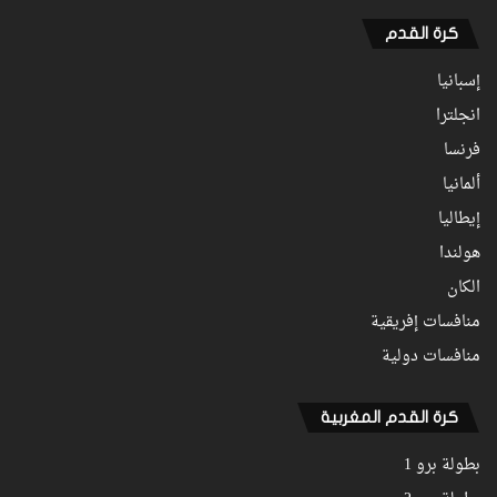
كرة القدم
إسبانيا
انجلترا
فرنسا
ألمانيا
إيطاليا
هولندا
الكان
منافسات إفريقية
منافسات دولية
كرة القدم المغربية
بطولة برو 1