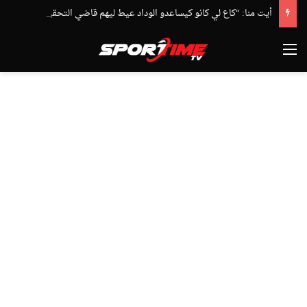
أيت منا: “كاع لي كانو كيساعدو الوداد عيط ليهم قاضي التحقيق.. دابا حتى شي واحد ما بقا باغي يعاون”
القائمة