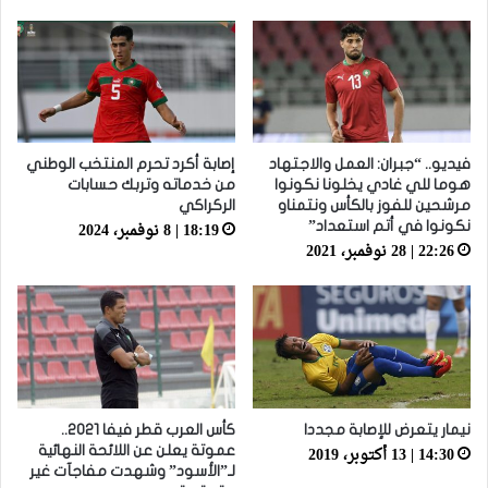
World Cup Final
فيديو.. “جبران: العمل والاجتهاد
إصابة أكرد تحرم المنتخب الوطني
هوما للي غادي يخلونا نكونوا
من خدماته وتربك حسابات
مرشحين للفوز بالكأس ونتمناو
الركراكي
18:19 | 8 نوفمبر، 2024
نكونوا في أتم استعداد”
22:26 | 28 نوفمبر، 2021
نيمار يتعرض للإصابة مجددا
كأس العرب قطر فيفا 2021..
14:30 | 13 أكتوبر، 2019
عموتة يعلن عن اللائحة النهائية
لـ”الأسود” وشهدت مفاجآت غير