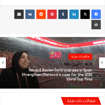
لينكدإن
بينتيريست
مشاركة عبر البريد
طباعة
منافسات دولية
منافسات دولية
14:38 | 1 أبريل، 2026
18:20 | 1 أبريل، 2026
يامال: أنا مسلم وأرفض تحويل ديني إلى أداة
للسخرية في الملاعب
Recent Racism Controversies in Spain
مقالات ذات صلة
Strengthen Morocco’s case for the 2030