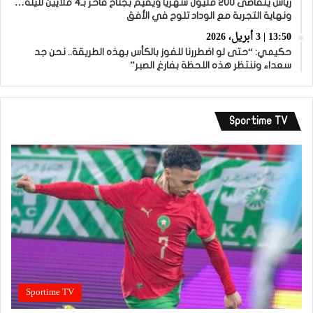
زياش يتقاضى 200 مليون شهريا ويقيم بجناح فاخر بـ4 ملايين لليلة…
ونهاية التجربة مع الوداد تلوح في الأفق
13:50 | 3 أبريل، 2026
حكيمي: “حتى لو اضطررنا للفوز بالكأس بهذه الطريقة.. نحن جد
سعداء وننتظر هذه اللحظة بفارغ الصبر”
Sportime TV
Sportime TV