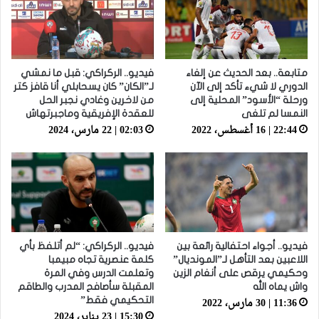
متابعة.. بعد الحديث عن إلغاء
فيديو.. الركراكي: قبل ما نمشي
الدوري لا شيء تأكد إلى الآن
لـ”الكان” كان يسحابلي أنا قافز كتر
ورحلة “الأسود” المحلية إلى
من لاخرين وغادي نجبر الحل
النمسا لم تلغى
للعقدة الإفريقية وماجبرتهاش
22:44 | 16 أغسطس، 2022
02:03 | 22 مارس، 2024
فيديو.. أجواء احتفالية رائعة بين
فيديو.. الركراكي: “لم أتلفظ بأي
اللاعبين بعد التأهل لـ”المونديال”
كلمة عنصرية تجاه مبيمبا
وحكيمي يرقص على أنغام الزين
وتعلمت الدرس وفي المرة
واش يماه الله
المقبلة سأصافح المدرب والطاقم
11:36 | 30 مارس، 2022
التحكيمي فقط”
15:30 | 23 يناير، 2024