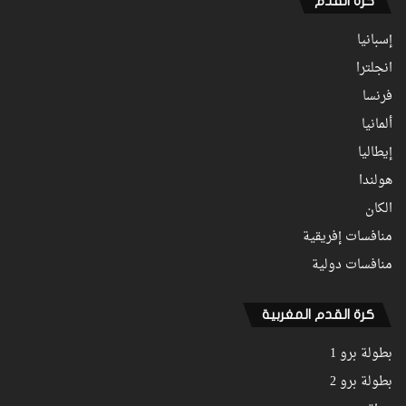
كرة القدم
إسبانيا
انجلترا
فرنسا
ألمانيا
إيطاليا
هولندا
الكان
منافسات إفريقية
منافسات دولية
كرة القدم المغربية
بطولة برو 1
بطولة برو 2