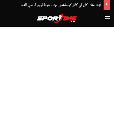
أيت منا: “كاع لي كانو كيساعدو الوداد عيط ليهم قاضي التحقيق.. دابا حتى شي واحد ما بقا باغي يعاون”
القائمة