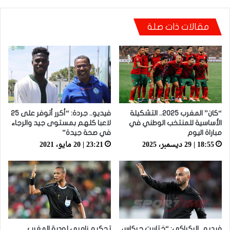
مقالات ذات صلة
“كان” المغرب 2025.. التشكيلة
فيديو.. جردة: “أكرر أتوفر على 25
الأساسية للمنتخب الوطني في
لاعبا كلهم بمستوى جيد والرجاء
مباراة اليوم
في صحة جيدة”
18:55 | 29 ديسمبر، 2025
23:21 | 20 مايو، 2021
فيديو.. الركراكي: “ختاريت حركاس
تحكيم زامبي لودية المغرب