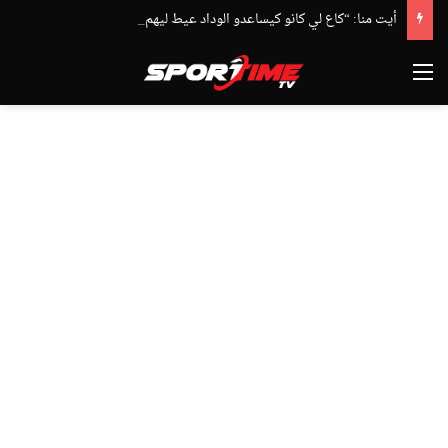
أيت منا: “كاع لي كانو كيساعدو الوداد عيط ليهم قاضي التحقيق.. دابا حتى شي واحد ما بقا باغي يعاون”
القائمة