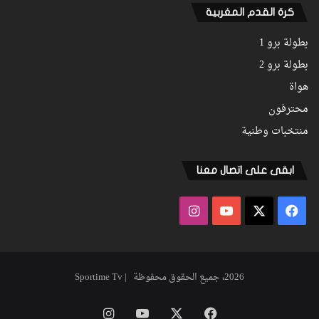
كرة القدم المغربية
بطولة برو 1
بطولة برو 2
هواة
محترفون
منتخبات وطنية
ابقى على اتصال معنا
فيسبوك
‫X
‫YouTube
انستقرام
2026، جميع الحقوق محفوظة | Sportime Tv
فيسبوك
‫X
‫YouTube
انستقرام