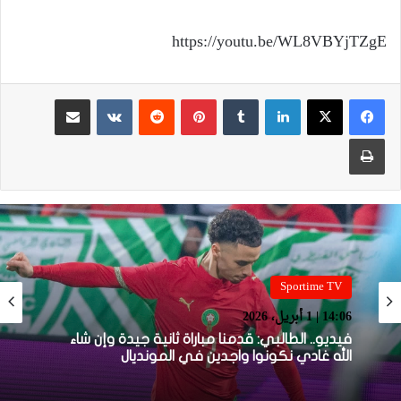
https://youtu.be/WL8VBYjTZgE
لينكدإن
بينتيريست
مشاركة عبر البريد
طباعة
Sportime TV
14:06 | 1 أبريل، 2026
فيديو.. الطالبي: قدمنا مباراة ثانية جيدة وإن شاء
الله غادي نكونوا واجدين في المونديال