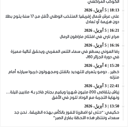
الكوكب المراكشي
18:13 | 5 أبريل، 2026
على عرش شمال إفريقيا: المنتخب الوطني لأقل من 17 سنة يتوج بطلا
دون هزيمة أو تعادل
16:21 | 5 أبريل، 2026
صراع ناري في افتتاح ماراطون الرمال
16:16 | 5 أبريل، 2026
رضا العوني يسطع في سماء التنس المغربي ويحقق ثنائية مميزة
في دورة الجزائر J60
15:20 | 4 أبريل، 2026
خطير .. دومو يتعرض للتهديد بالقتل ومجهولون خربوا سيارته أمام
منزله
22:41 | 3 أبريل، 2026
زياش يتقاضى 200 مليون شهريا ويقيم بجناح فاخر بـ4 ملايين لليلة…
ونهاية التجربة مع الوداد تلوح في الأفق
13:50 | 3 أبريل، 2026
حكيمي: “حتى لو اضطررنا للفوز بالكأس بهذه الطريقة.. نحن جد
سعداء وننتظر هذه اللحظة بفارغ الصبر”