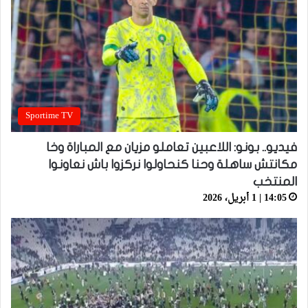
Sportime TV
فيديو.. بونو: اللاعبين تعاملو مزيان مع المباراة وخا
مكانتش ساهلة وحنا كنحاولوا نركزوا باش نعاونوا
المنتخب
14:05 | 1 أبريل، 2026