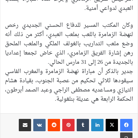
العبدي لدواعي أمنية.
وكان المكتب المسير للدفاع الحسني الجديدي رخص
لنهضة الزمامرة باللعب بملعب العبدي، أكثر من ذلك أنه
وضع ملعب التداريب بالغولف الملكي والملعب الملحق
رهن إشارة الفريق الزمامري، الذي خاض تجمعا إعداديا
بالجديدة من 26 إلى 31 مارس الحالي.
جدير بالذكر أن مباراة نهضة الزمامرة والمغرب الفاسي
سيقودها ثلاثي تحكيم من عصبة الجنوب، بقيادة هشام
التيازي ومساعديه مصطفى الراجي وعبد الصمد أبرطون،
الحكمة الرابعة هي عديلة بنلغولية.
لينكدإن
بينتيريست
مشاركة عبر البريد
طباعة