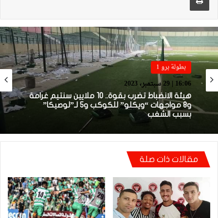
بطولة برو 1
بطولة برو 2
16:06 | 29 سبتمبر، 2023
13:23 | 25 سبتمبر، 2023
صور.. جمهور أولمبيك خريبكة يخرب الملعب البلدي
هيئة الانضباط تضرب بقوة.. 10 ملايين سنتيم غرامة
لبني ملال
و8 مواجهات “ويكلو” للكوكب و5 لـ”لوصيكا”
بسبب الشغب
مقالات ذات صلة