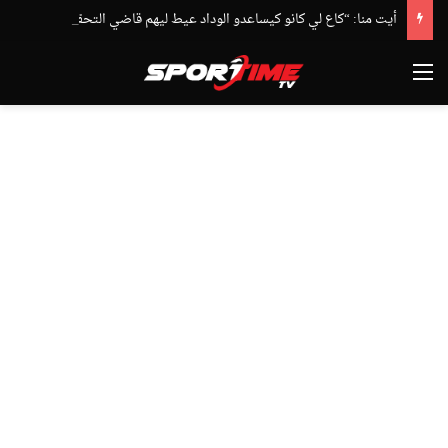
أيت منا: “كاع لي كانو كيساعدو الوداد عيط ليهم قاضي التحقيق.. دابا حتى شي واحد ما بقا باغي يعاون”
القائمة