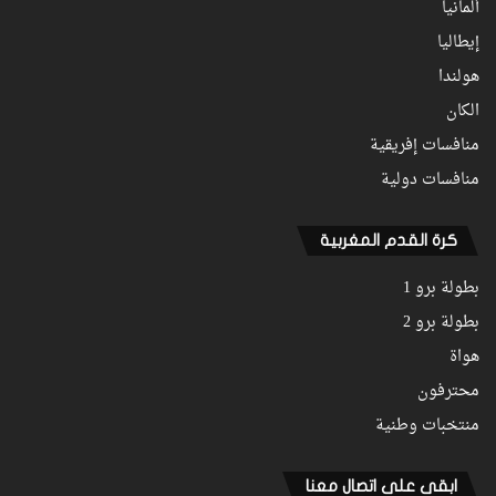
ألمانيا
إيطاليا
هولندا
الكان
منافسات إفريقية
منافسات دولية
كرة القدم المغربية
بطولة برو 1
بطولة برو 2
هواة
محترفون
منتخبات وطنية
ابقى على اتصال معنا